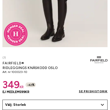
(7)
FAIRFIELD®
RIDLEGGINGS KNÄSKODD OSLO
Art. nr
100023-10
349
%
-
42
KR
SE PRISHISTORIK
EJ MEDLEM
599
KR
Välj: Storlek