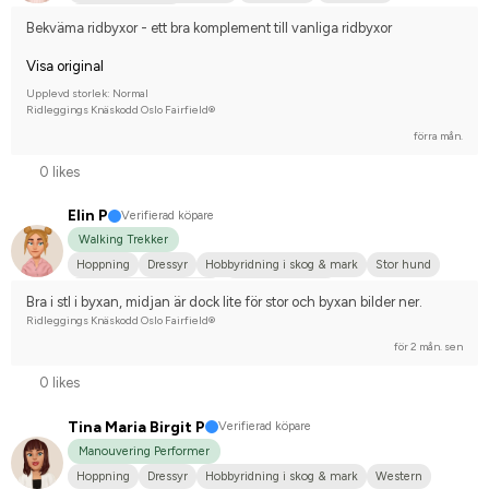
Nej, jag tävlar inte
Bekväma ridbyxor - ett bra komplement till vanliga ridbyxor
Visa original
Upplevd storlek: Normal
Ridleggings Knäskodd Oslo Fairfield®
förra mån.
0 likes
Elin P
Verifierad köpare
Walking Trekker
Hoppning
Dressyr
Hobbyridning i skog & mark
Stor hund
Svenskt varmblod (SWB)
Nej, jag tävlar inte
Bra i stl i byxan, midjan är dock lite för stor och byxan bilder ner.
Ridleggings Knäskodd Oslo Fairfield®
för 2 mån. sen
0 likes
Tina Maria Birgit P
Verifierad köpare
Manouvering Performer
Hoppning
Dressyr
Hobbyridning i skog & mark
Western