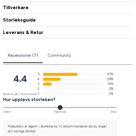
Tillverkare
Storleksguide
Leverans & Retur
Recensioner (7)
Community
5
57%
4.4
4
29%
3
14%
2
0%
1
0%
Baserat på 7 recensioner
Hur upplevs storleken?
Liten
Normal
Stor
Produkten är lagom i storlekarna. Vi rekommenderar att du köper
din vanliga storlek.