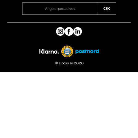
OK
© Hööks.se 2020