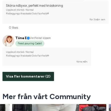
WE (Working Equestrian)
Svenskt varmblod (SWB)
Sköna ridbyxor, perfekt med knäskoning
Tävlingsrider på hobbynivå
Upplevd storlek: Normal
Ridleggings Knäskodd Oslo Fairfield®
för 3 mån. sen
0 likes
Tiina E
Verifierad köpare
Feed pouring Cadet
Upplevd storlek: Normal
Ridleggings Knäskodd Oslo Fairfield®
förra mån.
Visa fler kommentarer (2)
Mer från vårt Community