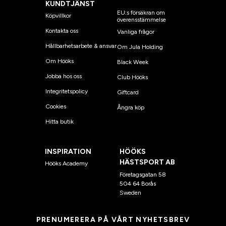
KUNDTJÄNST
EU:s försäkran om
Köpvillkor
överensstämmelse
Kontakta oss
Vanliga frågor
Hållbarhetsarbete & ansvar
Om Jula Holding
Om Hööks
Black Week
Jobba hos oss
Club Hööks
Integritetspolicy
Giftcard
Cookies
Ångra köp
Hitta butik
INSPIRATION
HÖÖKS
HÄSTSPORT AB
Hööks Academy
Företagsgatan 58
504 64 Borås
Sweden
PRENUMERERA PÅ VÅRT NYHETSBREV