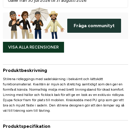
Gäller från 30 juli 2026 till 31 augusti 2026
Fråga communityt
VISA ALLA RECENSIONER
Produktbeskrivning
Stilrena ridleggings med sadelskärning i bekvämt och lättskött
funktionsmaterial. Kvalitén är mjuk och stretchig samtidigt som den ger en
formfast känsla. Normalhög midja med brett linningsband för ökad komfort.
Linning med hällor och ficklock bak för att ge en look av en exklusiv ridbyxa.
Djupa fickor fram för plats till mobilen. Knäskodda med PU grip som ger ett
bra och mjukt fäste i sadeln. Den stilrena designen gör att den lämpar sig så
väl till träning som till tävling.
Produktspecifikation