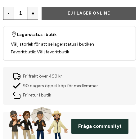
-
+
EJ I LAGER ONLINE
Lagerstatus i butik
Välj storlek för att se lagerstatus i butiken
Favoritbutik
:
Välj favoritbutik
Fri frakt över 499 kr
90 dagars öppet köp för medlemmar
Fri retur i butik
Fråga communityt