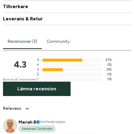
Tillverkare
Leverans & Retur
Recensioner (3)
Community
5
67%
4.3
4
0%
3
33%
2
0%
1
0%
Baserat på 3 recensioner
Lämna recension
Relevans
Mariah B
Verifierad köpare
Seasoned Contender