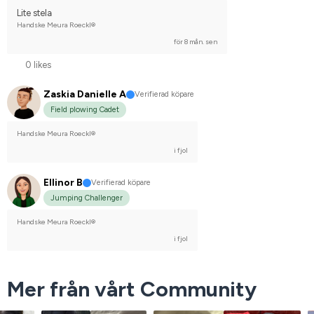
Lite stela
Handske Meura Roeckl®
för 8 mån. sen
0 likes
Zaskia Danielle A
Verifierad köpare
Field plowing Cadet
Handske Meura Roeckl®
i fjol
Ellinor B
Verifierad köpare
Jumping Challenger
Handske Meura Roeckl®
i fjol
Mer från vårt Community