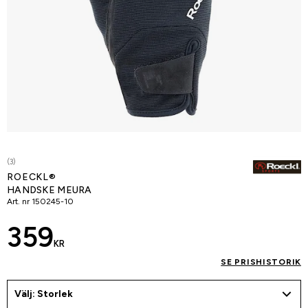
(3)
ROECKL®
HANDSKE MEURA
Art. nr
150245-10
359
KR
SE PRISHISTORIK
Välj: Storlek