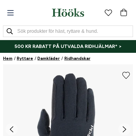
500 KR RABATT PÅ UTVALDA RIDHJÄLMAR* >
Hem
Ryttare
Damkläder
Ridhandskar