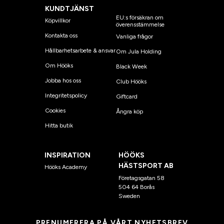
KUNDTJÄNST
EU:s försäkran om
Köpvillkor
överensstämmelse
Kontakta oss
Vanliga frågor
Hållbarhetsarbete & ansvar
Om Jula Holding
Om Hööks
Black Week
Jobba hos oss
Club Hööks
Integritetspolicy
Giftcard
Cookies
Ångra köp
Hitta butik
INSPIRATION
HÖÖKS
HÄSTSPORT AB
Hööks Academy
Företagsgatan 58
504 64 Borås
Sweden
PRENUMERERA PÅ VÅRT NYHETSBREV