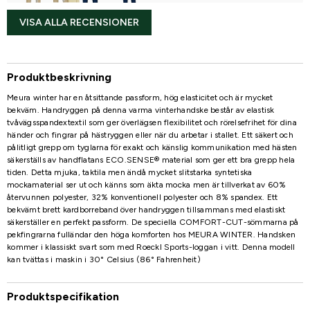
VISA ALLA RECENSIONER
Produktbeskrivning
Meura winter har en åtsittande passform, hög elasticitet och är mycket
bekväm. Handryggen på denna varma vinterhandske består av elastisk
tvåvägsspandextextil som ger överlägsen flexibilitet och rörelsefrihet för dina
händer och fingrar på hästryggen eller när du arbetar i stallet. Ett säkert och
pålitligt grepp om tyglarna för exakt och känslig kommunikation med hästen
säkerställs av handflatans ECO.SENSE® material som ger ett bra grepp hela
tiden. Detta mjuka, taktila men ändå mycket slitstarka syntetiska
mockamaterial ser ut och känns som äkta mocka men är tillverkat av 60%
återvunnen polyester, 32% konventionell polyester och 8% spandex. Ett
bekvämt brett kardborreband över handryggen tillsammans med elastiskt
säkerställer en perfekt passform. De speciella COMFORT-CUT-sömmarna på
pekfingrarna fulländar den höga komforten hos MEURA WINTER. Handsken
kommer i klassiskt svart som med Roeckl Sports-loggan i vitt. Denna modell
kan tvättas i maskin i 30° Celsius (86° Fahrenheit)
Produktspecifikation