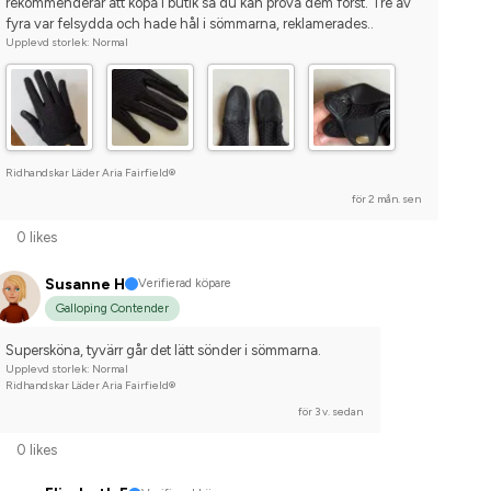
rekommenderar att köpa i butik så du kan prova dem först. Tre av 
fyra var felsydda och hade hål i sömmarna, reklamerades..
Upplevd storlek: Normal
Ridhandskar Läder Aria Fairfield®
för 2 mån. sen
0 likes
Susanne H
Verifierad köpare
Galloping Contender
Supersköna, tyvärr går det lätt sönder i sömmarna.
Upplevd storlek: Normal
Ridhandskar Läder Aria Fairfield®
för 3 v. sedan
0 likes