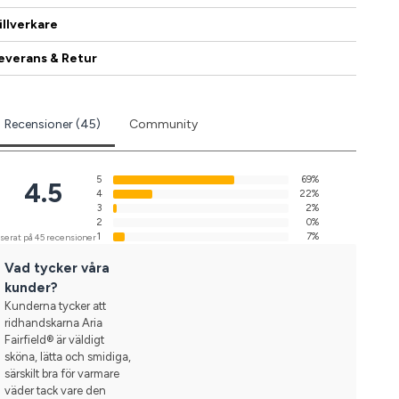
illverkare
everans & Retur
Recensioner (45)
Community
5
69%
4.5
4
22%
3
2%
2
0%
1
7%
serat på 45 recensioner
Vad tycker våra
kunder?
Kunderna tycker att
ridhandskarna Aria
Fairfield® är väldigt
sköna, lätta och smidiga,
särskilt bra för varmare
väder tack vare den