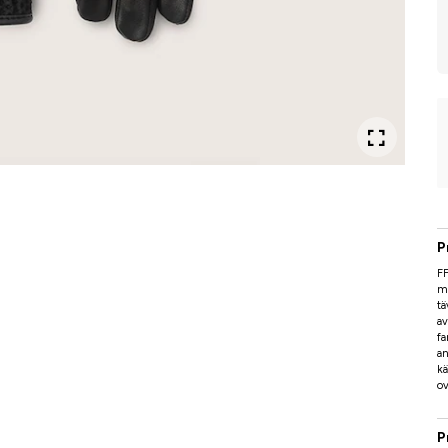
P
FF
me
tä
av
fa
a
kä
o
P