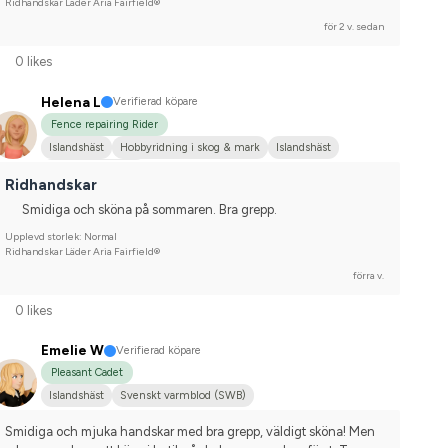
Ridhandskar Läder Aria Fairfield®
för 2 v. sedan
0 likes
Helena L
Verifierad köpare
Fence repairing Rider
Islandshäst
Hobbyridning i skog & mark
Islandshäst
Nej, jag tävlar inte
Ridhandskar
Smidiga och sköna på sommaren. Bra grepp.
Upplevd storlek: Normal
Ridhandskar Läder Aria Fairfield®
förra v.
0 likes
Emelie W
Verifierad köpare
Pleasant Cadet
Islandshäst
Svenskt varmblod (SWB)
Smidiga och mjuka handskar med bra grepp, väldigt sköna! Men 