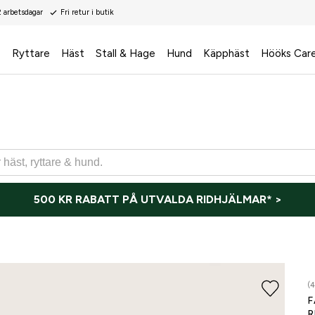
2 arbetsdagar
Fri retur i butik
s
Ryttare
Häst
Stall & Hage
Hund
Käpphäst
Hööks Car
500 KR RABATT PÅ UTVALDA RIDHJÄLMAR* >
(4
F
R