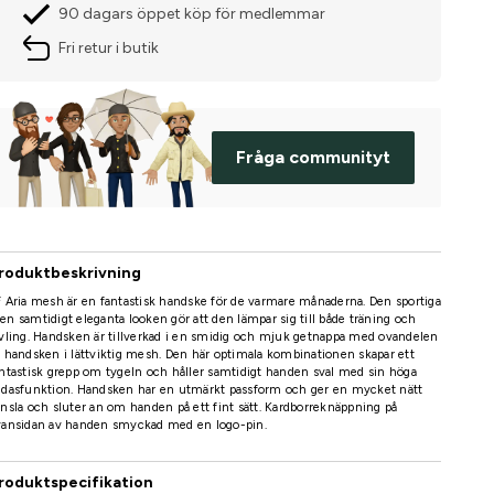
90 dagars öppet köp för medlemmar
Fri retur i butik
Fråga communityt
roduktbeskrivning
 Aria mesh är en fantastisk handske för de varmare månaderna. Den sportiga
n samtidigt eleganta looken gör att den lämpar sig till både träning och
vling. Handsken är tillverkad i en smidig och mjuk getnappa med ovandelen
 handsken i lättviktig mesh. Den här optimala kombinationen skapar ett
ntastisk grepp om tygeln och håller samtidigt handen sval med sin höga
ndasfunktion. Handsken har en utmärkt passform och ger en mycket nätt
nsla och sluter an om handen på ett fint sätt. Kardborreknäppning på
vansidan av handen smyckad med en logo-pin.
roduktspecifikation