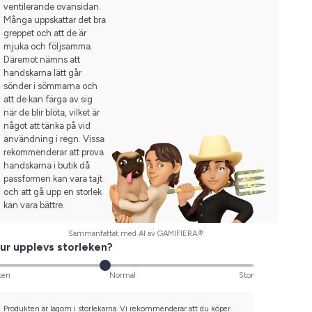
ventilerande ovansidan.
Många uppskattar det bra
greppet och att de är
mjuka och följsamma.
Däremot nämns att
handskarna lätt går
sönder i sömmarna och
att de kan färga av sig
när de blir blöta, vilket är
något att tänka på vid
användning i regn. Vissa
rekommenderar att prova
handskarna i butik då
passformen kan vara tajt
och att gå upp en storlek
kan vara bättre.
Sammanfattat med AI av GAMIFIERA.®
ur upplevs storleken?
ten
Normal
Stor
Produkten är lagom i storlekarna. Vi rekommenderar att du köper