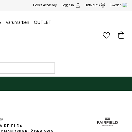
Logga in
Hitta butik
Hööks Academy
Sweden
e
Varumärken
OUTLET
5)
AIRFIELD®
IDHANDSKAR LÄDER ARIA