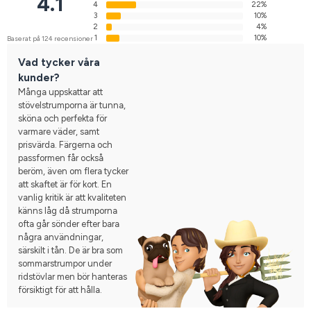
4.1
4
22%
3
10%
2
4%
1
10%
Baserat på 124 recensioner
Vad tycker våra
kunder?
Många uppskattar att
stövelstrumporna är tunna,
sköna och perfekta för
varmare väder, samt
prisvärda. Färgerna och
passformen får också
beröm, även om flera tycker
att skaftet är för kort. En
vanlig kritik är att kvaliteten
känns låg då strumporna
ofta går sönder efter bara
några användningar,
särskilt i tån. De är bra som
sommarstrumpor under
ridstövlar men bör hanteras
försiktigt för att hålla.