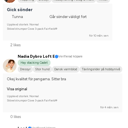
Gick sönder
Tunna
Går sönder väldigt fort
Upplevd storlek: Normal
Stövelstrumpor Cove 3-pack Fairfield®
för 10 mån. sen
2 likes
Nadia Dybro Loft E
Verifierad köpare
Hay stacking Cadet
Dressyr
Stor hund
Dansk varmblod
Tävlingsrider på hobbynivå
Okej kvalitet för pengarna. Sitter bra
Visa original
Upplevd storlek: Normal
Stövelstrumpor Cove 3-pack Fairfield®
för 4 mån. sen
0 likes