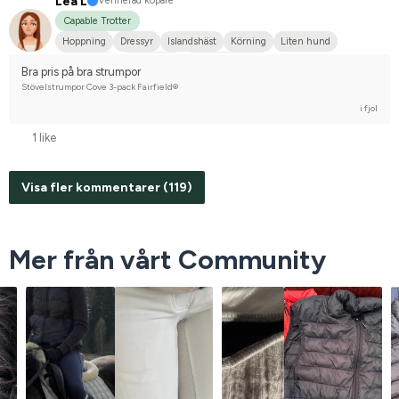
Lea L
Verifierad köpare
Capable Trotter
Hoppning
Dressyr
Islandshäst
Körning
Liten hund
Islandshäst
Annan häst
Korsningsponny
Bra pris på bra strumpor
Stövelstrumpor Cove 3-pack Fairfield®
i fjol
1 like
Visa fler kommentarer (119)
Mer från vårt Community