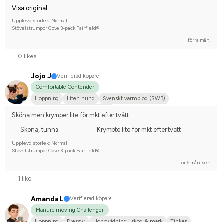
Visa original
Upplevd storlek: Normal
Stövelstrumpor Cove 3-pack Fairfield®
förra mån.
0 likes
Jojo J
Verifierad köpare
Comfortable Contender
Hoppning
Liten hund
Svenskt varmblod (SWB)
Tävlingsrider på avancerad nivå
Sköna men krymper lite för mkt efter tvätt
Sköna, tunna
Krympte lite för mkt efter tvätt
Upplevd storlek: Normal
Stövelstrumpor Cove 3-pack Fairfield®
för 6 mån. sen
1 like
Amanda L
Verifierad köpare
Manure moving Challenger
Hoppning
Dressyr
Hobbyridning i skog & mark
Tinker