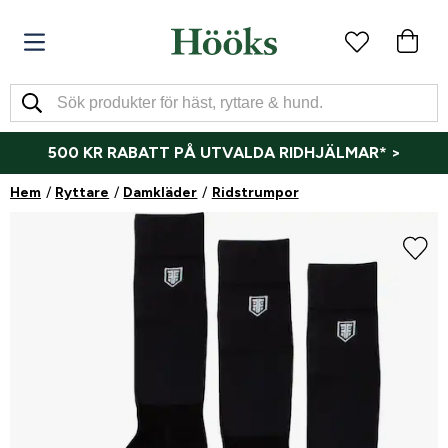
500 KR RABATT PÅ UTVALDA RIDHJÄLMAR* >
Hem
Ryttare
Damkläder
Ridstrumpor