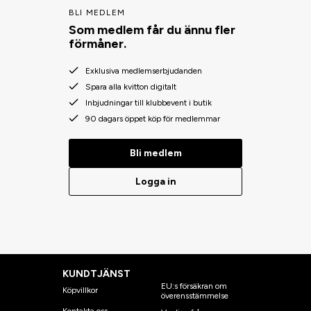
BLI MEDLEM
Som medlem får du ännu fler
förmåner.
Exklusiva medlemserbjudanden
Spara alla kvitton digitalt
Inbjudningar till klubbevent i butik
90 dagars öppet köp för medlemmar
Bli medlem
Logga in
KUNDTJÄNST
EU:s försäkran om
Köpvillkor
överensstämmelse
Kontakta oss