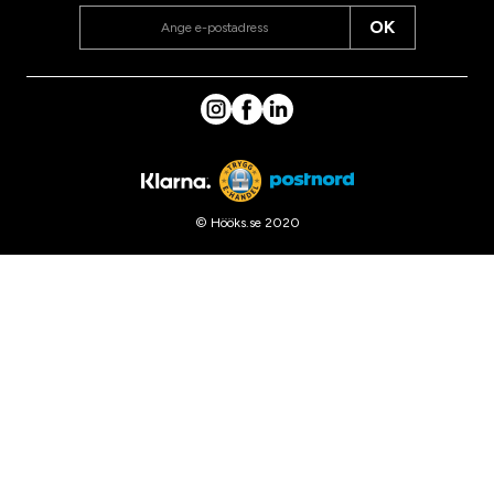
OK
© Hööks.se 2020