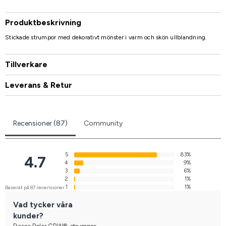
Produktbeskrivning
Stickade strumpor med dekorativt mönster i varm och skön ullblandning.
Tillverkare
Leverans & Retur
Recensioner (87)
Community
5
83%
4.7
4
9%
3
6%
2
1%
1
1%
Baserat på 87 recensioner
Vad tycker våra
kunder?