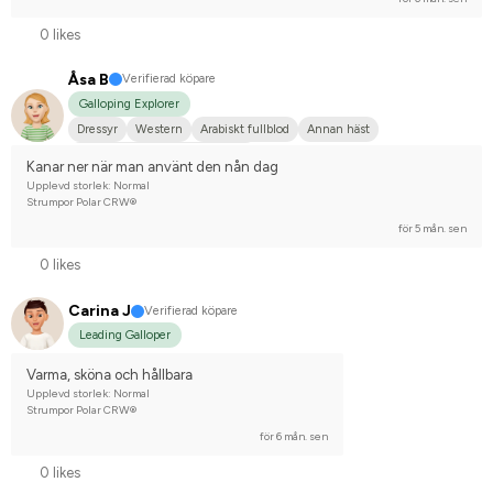
0 likes
Åsa B
Verifierad köpare
Galloping Explorer
Dressyr
Western
Arabiskt fullblod
Annan häst
Tävlingsrider på avancerad nivå
Kanar ner när man använt den nån dag
Upplevd storlek: Normal
Strumpor Polar CRW®
för 5 mån. sen
0 likes
Carina J
Verifierad köpare
Leading Galloper
Varma, sköna och hållbara
Upplevd storlek: Normal
Strumpor Polar CRW®
för 6 mån. sen
0 likes