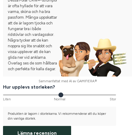
Dessa Polar CRW®-strumpor
är ofta hyllade för att vara
varma, sköna och ha bra
passform. Många uppskattar
att de är lagom tjocka och
fungerar bra i både
ridstövlar och vardagsskor.
Några tycker att de kan
noppra sig lite snabbt och
vissa upplever att de kan
glida ner vid anklarna.
Överlag ses de som hållbara
och perfekta för kalla dagar.
Sammanfattat med AI av GAMIFIERA.®
Hur upplevs storleken?
Liten
Normal
Stor
Produkten är lagom i storlekarna. Vi rekommenderar att du köper
din vanliga storlek.
Lämna recension