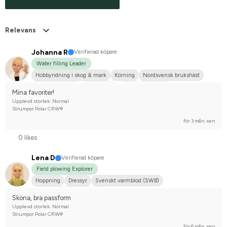
Relevans
Johanna R
Verifierad köpare
Water filling Leader
Hobbyridning i skog & mark
Körning
Nordsvensk brukshäst
Shetlandsponny
Annan häst
Nej, jag tävlar inte
Mina favoriter!
Upplevd storlek: Normal
Strumpor Polar CRW®
för 3 mån. sen
0 likes
Lena D
Verifierad köpare
Field plowing Explorer
Hoppning
Dressyr
Svenskt varmblod (SWB)
Tävlingsrider på hobbynivå
Sköna, bra passform
Upplevd storlek: Normal
Strumpor Polar CRW®
för 6 mån. sen