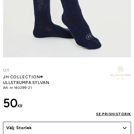
(27)
JH COLLECTION®
ULLSTRUMPA SYLVAN
Art. nr
140289-21
50
KR
SE PRISHISTORIK
Välj: Storlek