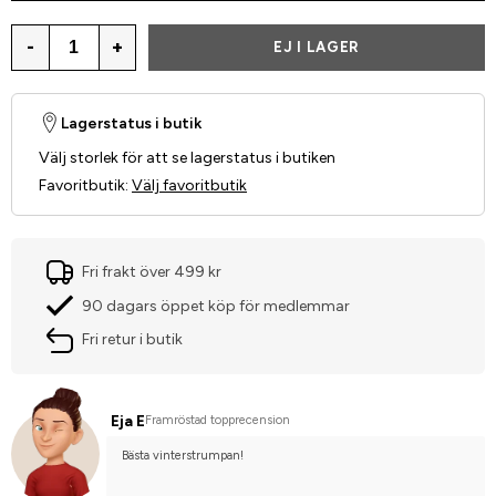
-
+
EJ I LAGER
Lagerstatus i butik
Välj storlek för att se lagerstatus i butiken
Favoritbutik
:
Välj favoritbutik
Fri frakt över 499 kr
90 dagars öppet köp för medlemmar
Fri retur i butik
Eja E
Framröstad topprecension
Bästa vinterstrumpan!