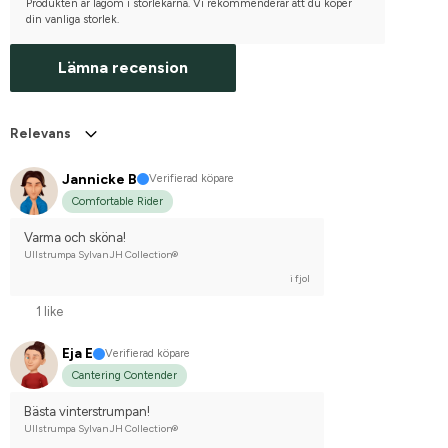
Produkten är lagom i storlekarna. Vi rekommenderar att du köper
din vanliga storlek.
Lämna recension
Relevans
Jannicke B
Verifierad köpare
Comfortable Rider
Varma och sköna!
Ullstrumpa Sylvan JH Collection®
i fjol
1 like
Eja E
Verifierad köpare
Cantering Contender
Bästa vinterstrumpan!
Ullstrumpa Sylvan JH Collection®