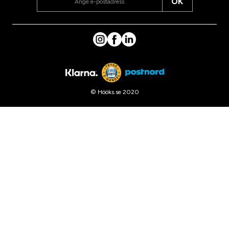
OK
© Hööks.se 2020