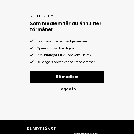
BLI MEDLEM
Som medlem får du ännu fler
förmåner.
Exklusiva medlemserbjudanden
Spara alla kvitton digitalt
Inbjudningar till klubbevent i butik
90 dagars öppet köp för medlemmar
Bli medlem
Logga in
KUNDTJÄNST
EU:s försäkran om