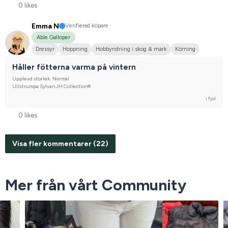
0 likes
Emma N
Verifierad köpare
Able Galloper
Dressyr
Hoppning
Hobbyridning i skog & mark
Körning
Welshponny
Svenskt varmblod (SWB)
Tinker
Håller fötterna varma på vintern
Nej, jag tävlar inte
Upplevd storlek: Normal
Ullstrumpa Sylvan JH Collection®
i fjol
0 likes
Visa fler kommentarer (22)
Mer från vårt Community