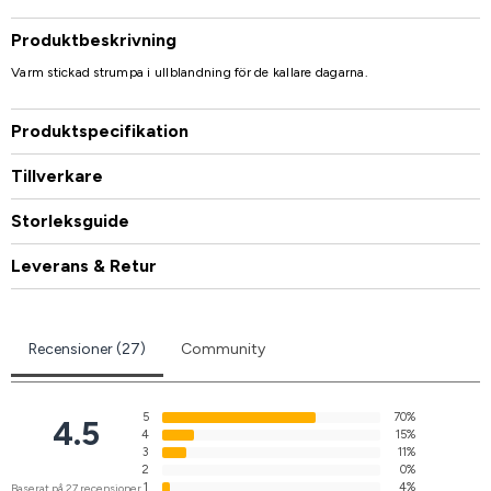
Produktbeskrivning
Varm stickad strumpa i ullblandning för de kallare dagarna.
Produktspecifikation
Tillverkare
Storleksguide
Leverans & Retur
Recensioner (27)
Community
5
70%
4.5
4
15%
3
11%
2
0%
1
4%
Baserat på 27 recensioner