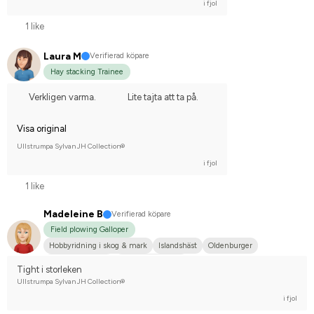
i fjol
1 like
Laura M
Verifierad köpare
Hay stacking Trainee
Verkligen varma.
Lite tajta att ta på.
Visa original
Ullstrumpa Sylvan JH Collection®
i fjol
1 like
Madeleine B
Verifierad köpare
Field plowing Galloper
Hobbyridning i skog & mark
Islandshäst
Oldenburger
Svensk ridponny
Nej, jag tävlar inte
Tight i storleken
Ullstrumpa Sylvan JH Collection®
i fjol