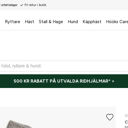
2 arbetsdagar
Fri retur i butik
s
Ryttare
Häst
Stall & Hage
Hund
Käpphäst
Hööks Car
500 KR RABATT PÅ UTVALDA RIDHJÄLMAR* >
(1
U