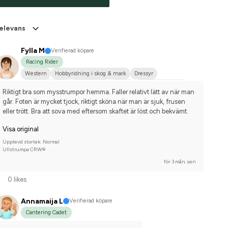
elevans
Fylla M
Verifierad köpare
Racing Rider
Western
Hobbyridning i skog & mark
Dressyr
Mellanstor hund
Irländsk Cob
Tinker
Nej, jag tävlar inte
Riktigt bra som mysstrumpor hemma. Faller relativt lätt av när man 
går. Foten är mycket tjock, riktigt sköna när man är sjuk, frusen 
eller trött. Bra att sova med eftersom skaftet är löst och bekvämt.
Visa original
Upplevd storlek: Normal
Ullstrumpa CRW®
för 3 mån. sen
0 likes
Annamaija L
Verifierad köpare
Cantering Cadet