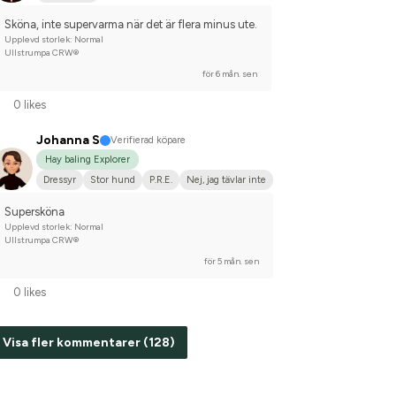
Sköna, inte supervarma när det är flera minus ute.
Upplevd storlek: Normal
Ullstrumpa CRW®
för 6 mån. sen
0 likes
Johanna S
Verifierad köpare
Hay baling Explorer
Dressyr
Stor hund
P.R.E.
Nej, jag tävlar inte
Supersköna
Upplevd storlek: Normal
Ullstrumpa CRW®
för 5 mån. sen
0 likes
Visa fler kommentarer (128)