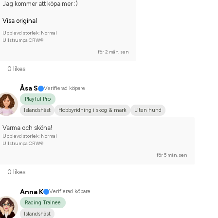
Jag kommer att köpa mer :)
Visa original
Upplevd storlek: Normal
Ullstrumpa CRW®
för 2 mån. sen
0 likes
Åsa S
Verifierad köpare
Playful Pro
Islandshäst
Hobbyridning i skog & mark
Liten hund
Islandshäst
Nej, jag tävlar inte
Varma och sköna!
Upplevd storlek: Normal
Ullstrumpa CRW®
för 5 mån. sen
0 likes
Anna K
Verifierad köpare
Racing Trainee
Islandshäst