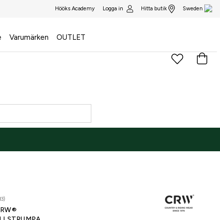
Logga in
Hitta butik
Hööks Academy
Sweden
e
Varumärken
OUTLET
33)
CRW®
LLSTRUMPA