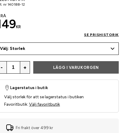
t. nr
140188-12
RÅ
149
KR
SE PRISHISTORIK
Välj: Storlek
-
+
LÄGG I VARUKORGEN
Lagerstatus i butik
Välj storlek för att se lagerstatus i butiken
Favoritbutik
:
Välj favoritbutik
Fri frakt över 499 kr