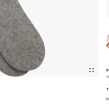
P
Va
T
L