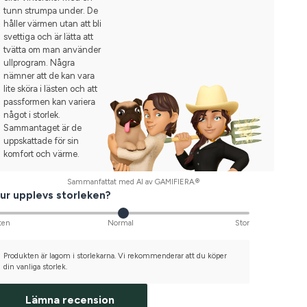
tunn strumpa under. De
håller värmen utan att bli
svettiga och är lätta att
tvätta om man använder
ullprogram. Några
nämner att de kan vara
lite sköra i lästen och att
passformen kan variera
något i storlek.
Sammantaget är de
uppskattade för sin
komfort och värme.
Sammanfattat med AI av GAMIFIERA.®
ur upplevs storleken?
ten
Normal
Stor
Produkten är lagom i storlekarna. Vi rekommenderar att du köper
din vanliga storlek.
Lämna recension