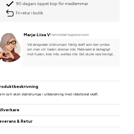
90 dagars öppet köp för medlemmar
Fri retur i butik
Marja-Liisa V
Framröstad topprecension
Väl designade ullstrumpor. Härlig skaft som kan rynkas 
om man vill. Vaden stramar inte. Materialet är behagligt 
mot huden, kliar inte, svettas inte. Det skulle vara trevligt 
att få dessa i fler färger!
roduktbeskrivning
rm och skön stallstrumpa i ullblandning med ribbstickat skaft.
illverkare
everans & Retur