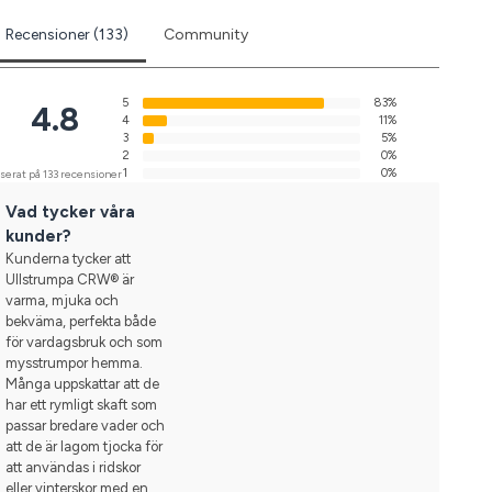
Recensioner (133)
Community
5
83%
4.8
4
11%
3
5%
2
0%
1
0%
serat på 133 recensioner
Vad tycker våra
kunder?
Kunderna tycker att
Ullstrumpa CRW® är
varma, mjuka och
bekväma, perfekta både
för vardagsbruk och som
mysstrumpor hemma.
Många uppskattar att de
har ett rymligt skaft som
passar bredare vader och
att de är lagom tjocka för
att användas i ridskor
eller vinterskor med en