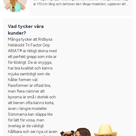
är 173 cm lång och behöver den långa modellen, upplever att 
regular är väldigt korta i benen. Har flera olika par i olika färger, 
rekommenderar varmt denna ridbyxa!
Vad tycker våra
kunder?
Många tycker att Ridbyxa
Helskodd Tri Factor Grip
ARIAT® är riktigt sköna med
ett perfekt grepp som inte är
för klistrigt. De är snygga,
har bra kvalitet och känns
mjuka samtidigt som de
håller formen väl.
Passformen är oftast bra,
men flera nämner att
byxorna är små i storlek och
att benen ofta känns korta,
även i längre modeller.
Sömmarna kan släppa lite
för lätt för vissa, men
överlag är de väldigt
hållbara och ser nya ut även