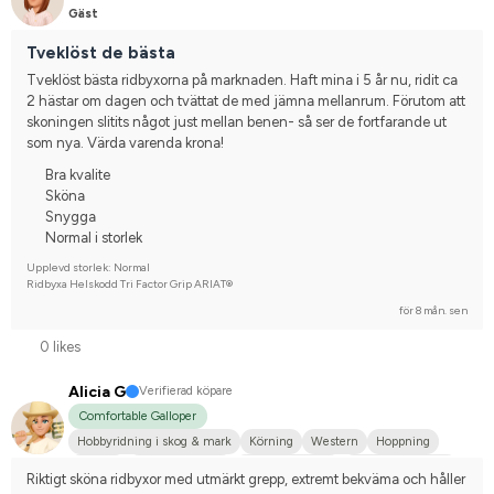
Gäst
Tveklöst de bästa
Tveklöst bästa ridbyxorna på marknaden. Haft mina i 5 år nu, ridit ca 
2 hästar om dagen och tvättat de med jämna mellanrum. Förutom att 
skoningen slitits något just mellan benen- så ser de fortfarande ut 
som nya. Värda varenda krona!
Bra kvalite
Sköna
Snygga
Normal i storlek
Upplevd storlek: Normal
Ridbyxa Helskodd Tri Factor Grip ARIAT®
för 8 mån. sen
0 likes
Alicia G
Verifierad köpare
Comfortable Galloper
Hobbyridning i skog & mark
Körning
Western
Hoppning
Dressyr
Arabiskt fullblod
Shetlandsponny
Nej, jag tävlar inte
Riktigt sköna ridbyxor med utmärkt grepp, extremt bekväma och håller 