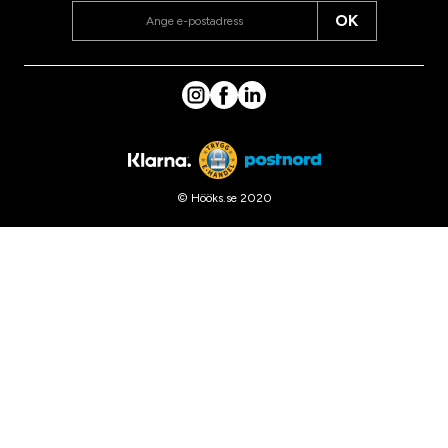
OK
© Hööks.se 2020