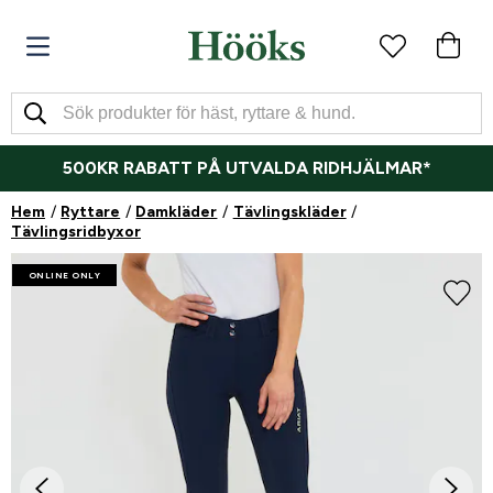
500KR RABATT PÅ UTVALDA RIDHJÄLMAR*
Hem
Ryttare
Damkläder
Tävlingskläder
Tävlingsridbyxor
ONLINE ONLY