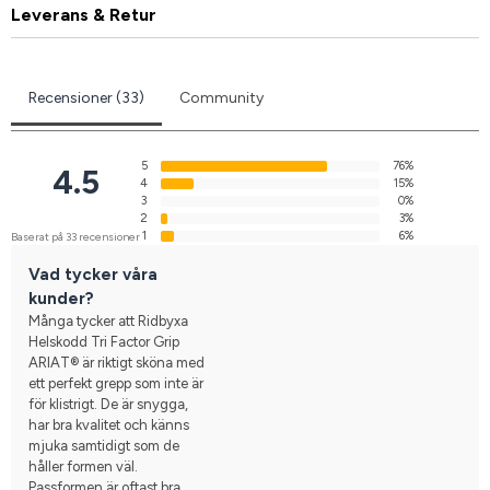
Leverans & Retur
Recensioner (33)
Community
5
76%
4.5
4
15%
3
0%
2
3%
1
6%
Baserat på 33 recensioner
Vad tycker våra
kunder?
Många tycker att Ridbyxa
Helskodd Tri Factor Grip
ARIAT® är riktigt sköna med
ett perfekt grepp som inte är
för klistrigt. De är snygga,
har bra kvalitet och känns
mjuka samtidigt som de
håller formen väl.
Passformen är oftast bra,