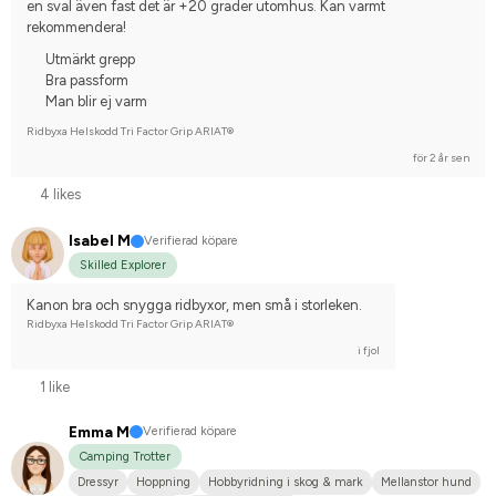
en sval även fast det är +20 grader utomhus. Kan varmt 
rekommendera!
Utmärkt grepp
Bra passform
Man blir ej varm
Ridbyxa Helskodd Tri Factor Grip ARIAT®
för 2 år sen
4 likes
Isabel M
Verifierad köpare
Skilled Explorer
Kanon bra och snygga ridbyxor, men små i storleken.
Ridbyxa Helskodd Tri Factor Grip ARIAT®
i fjol
1 like
Emma M
Verifierad köpare
Camping Trotter
Dressyr
Hoppning
Hobbyridning i skog & mark
Mellanstor hund