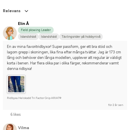
Relevans
Elin Å
Field plowing Leader
Islandshäst
Islandshäst
Tävlingsrider på hobbynivå
En av mina favoritridbyxor! Super passform, ger ett bra stöd och 
lagom grepp i skoningen, lika fina efter många tvättar. Jag är 173 cm 
lång och behöver den långa modellen, upplever att regular är väldigt 
korta i benen. Har flera olika par i olika färger, rekommenderar varmt 
denna ridbyxa!
Ridbyxa Helskodd Tri Factor Grip ARIAT®
för 2 år sen
6 likes
Vilma