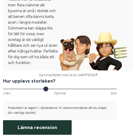
men flera nämner att
byxorna är små i storlek och
att benen ofta känns korta,
även i längre modeller.
Sömmarna kan släppa lite
för lätt för vissa, men
överlag är de väldigt
hållbara och ser nya ut även
efter många tvättar. Perfekta
för dig som vill ha både stil
och funktion.
Sammanfattat med AI av GAMIFIERA.®
Hur upplevs storleken?
Liten
Normal
Stor
Produkten är lagom i storlekarna. Vi rekommenderar att du köper
din vanliga storlek.
Lämna recension