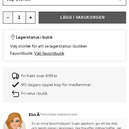
-
+
LÄGG I VARUKORGEN
Lagerstatus i butik
Välj storlek för att se lagerstatus i butiken
Favoritbutik
:
Välj favoritbutik
Fri frakt över 499 kr
90 dagars öppet köp för medlemmar
Fri retur i butik
Elin Å
Framröstad topprecension
En av mina favoritridbyxor! Super passform, ger ett bra stöd 
och lagom grepp i skoningen, lika fina efter många tvättar. Jag 