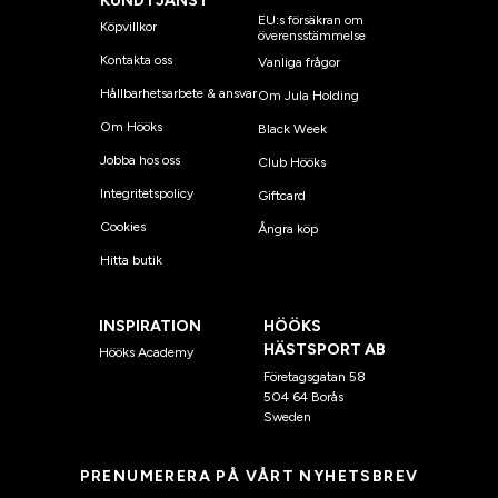
KUNDTJÄNST
EU:s försäkran om
Köpvillkor
överensstämmelse
Kontakta oss
Vanliga frågor
Hållbarhetsarbete & ansvar
Om Jula Holding
Om Hööks
Black Week
Jobba hos oss
Club Hööks
Integritetspolicy
Giftcard
Cookies
Ångra köp
Hitta butik
INSPIRATION
HÖÖKS
HÄSTSPORT AB
Hööks Academy
Företagsgatan 58
504 64 Borås
Sweden
PRENUMERERA PÅ VÅRT NYHETSBREV