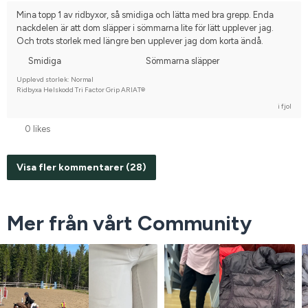
Varmblodstravare
Nej, jag tävlar inte
Mina topp 1 av ridbyxor, så smidiga och lätta med bra grepp. Enda 
nackdelen är att dom släpper i sömmarna lite för lätt upplever jag. 
Och trots storlek med längre ben upplever jag dom korta ändå.
Smidiga
Sömmarna släpper
Upplevd storlek: Normal
Ridbyxa Helskodd Tri Factor Grip ARIAT®
i fjol
0 likes
Visa fler kommentarer (28)
Mer från vårt Community