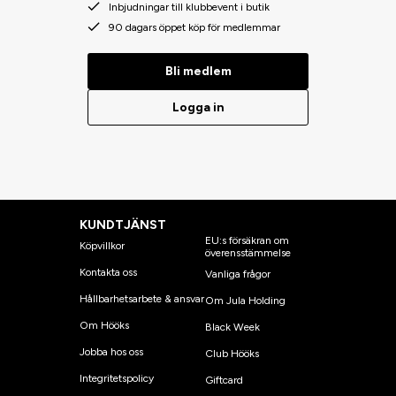
Inbjudningar till klubbevent i butik
90 dagars öppet köp för medlemmar
Bli medlem
Logga in
KUNDTJÄNST
EU:s försäkran om
Köpvillkor
överensstämmelse
Kontakta oss
Vanliga frågor
Hållbarhetsarbete & ansvar
Om Jula Holding
Om Hööks
Black Week
Jobba hos oss
Club Hööks
Integritetspolicy
Giftcard