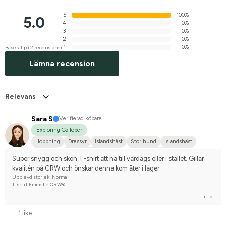
5
100%
5.0
4
0%
3
0%
2
0%
1
0%
Baserat på 2 recensioner
Lämna recension
Relevans
Sara S
Verifierad köpare
Exploring Galloper
Hoppning
Dressyr
Islandshäst
Stor hund
Islandshäst
Lusitano
Nordsvensk brukshäst
Svenskt varmblod (SWB)
Super snygg och skön T-shirt att ha till vardags eller i stallet. Gillar 
Tävlingsrider på hobbynivå
kvalitén på CRW och önskar denna kom åter i lager.
Upplevd storlek: Normal
T-shirt Emmelie CRW®
i fjol
1 like