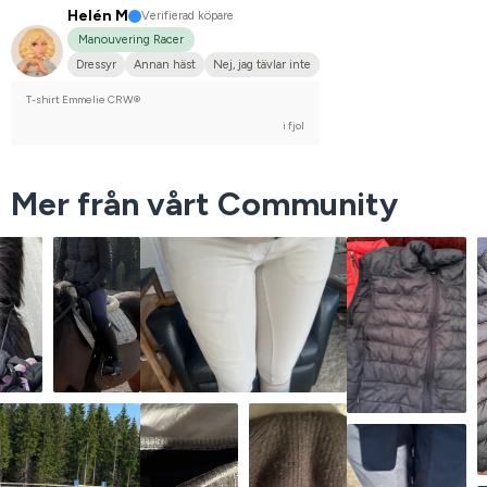
Helén M
Verifierad köpare
Manouvering Racer
Dressyr
Annan häst
Nej, jag tävlar inte
T-shirt Emmelie CRW®
i fjol
Mer från vårt Community