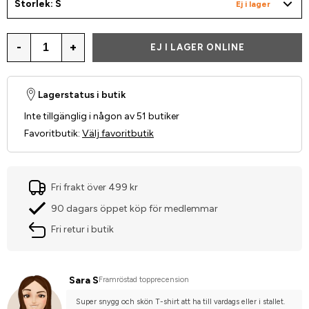
Storlek: S
Ej i lager
-
+
EJ I LAGER ONLINE
Lagerstatus i butik
Inte tillgänglig i någon av 51 butiker
Favoritbutik
:
Välj favoritbutik
Fri frakt över 499 kr
90 dagars öppet köp för medlemmar
Fri retur i butik
Sara S
Framröstad topprecension
Super snygg och skön T-shirt att ha till vardags eller i stallet. 