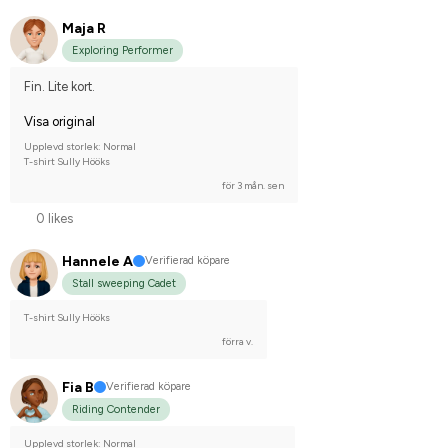
Maja R
Exploring Performer
Fin. Lite kort.
Visa original
Upplevd storlek: Normal
T-shirt Sully Hööks
för 3 mån. sen
0 likes
Hannele A
Verifierad köpare
Stall sweeping Cadet
T-shirt Sully Hööks
förra v.
Fia B
Verifierad köpare
Riding Contender
Upplevd storlek: Normal