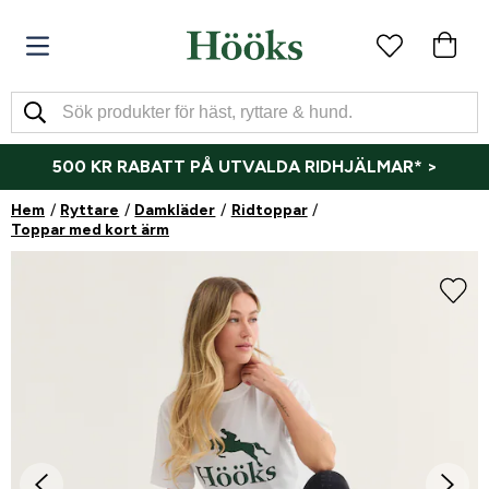
500 KR RABATT PÅ UTVALDA RIDHJÄLMAR* >
Hem
Ryttare
Damkläder
Ridtoppar
Toppar med kort ärm