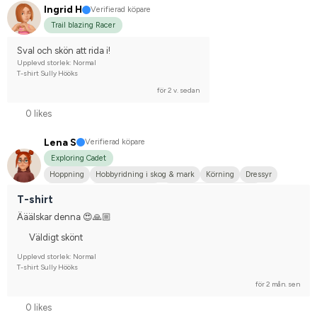
Ingrid H
Verifierad köpare
Trail blazing Racer
Sval och skön att rida i!
Upplevd storlek: Normal
T-shirt Sully Hööks
för 2 v. sedan
0 likes
Lena S
Verifierad köpare
Exploring Cadet
Hoppning
Hobbyridning i skog & mark
Körning
Dressyr
Ardenner
Varmblodstravare
Svenskt varmblod (SWB)
T-shirt
Nej, jag tävlar inte
Ääälskar denna 😍🙏🏼
Väldigt skönt
Upplevd storlek: Normal
T-shirt Sully Hööks
för 2 mån. sen
0 likes