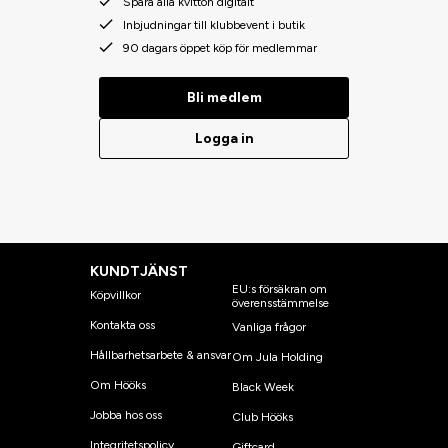
Spara alla kvitton digitalt
Inbjudningar till klubbevent i butik
90 dagars öppet köp för medlemmar
Bli medlem
Logga in
KUNDTJÄNST
EU:s försäkran om
Köpvillkor
överensstämmelse
Kontakta oss
Vanliga frågor
Hållbarhetsarbete & ansvar
Om Jula Holding
Om Hööks
Black Week
Jobba hos oss
Club Hööks
Integritetspolicy
Giftcard