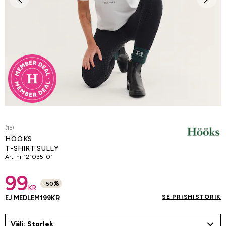
(15)
HÖÖKS
T-SHIRT SULLY
Art. nr
121035-01
99
%
-
50
KR
SE PRISHISTORIK
EJ MEDLEM
199
KR
Välj: Storlek