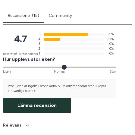
Recensioner (15)
Community
5
73%
4.7
4
27%
3
0%
2
0%
1
0%
Baserat på 15 recensioner
Hur upplevs storleken?
Liten
Normal
Stor
Produkten är lagom i storlekarna. Vi rekommenderar att du köper
din vanliga storlek.
Lämna recension
Relevans