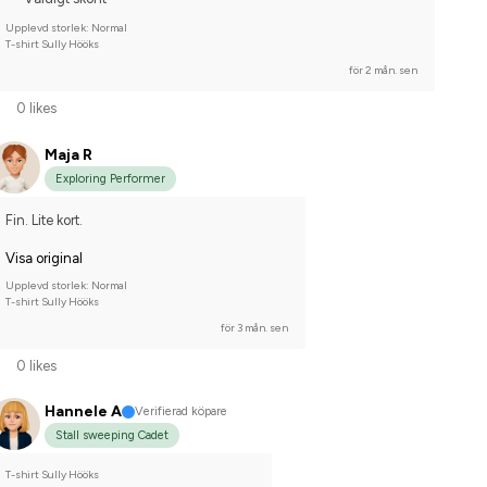
Upplevd storlek: Normal
T-shirt Sully Hööks
för 2 mån. sen
0 likes
Maja R
Exploring Performer
Fin. Lite kort.
Visa original
Upplevd storlek: Normal
T-shirt Sully Hööks
för 3 mån. sen
0 likes
Hannele A
Verifierad köpare
Stall sweeping Cadet
T-shirt Sully Hööks