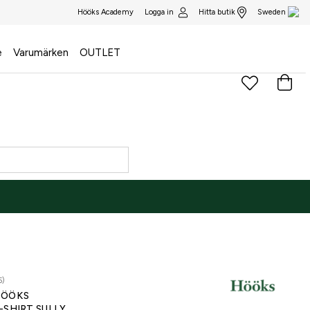
Logga in
Hitta butik
Hööks Academy
Sweden
e
Varumärken
OUTLET
5)
ÖÖKS
-SHIRT SULLY