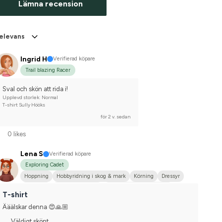
Lämna recension
elevans
Ingrid H
Verifierad köpare
Trail blazing Racer
Sval och skön att rida i!
Upplevd storlek: Normal
T-shirt Sully Hööks
för 2 v. sedan
0 likes
Lena S
Verifierad köpare
Exploring Cadet
Hoppning
Hobbyridning i skog & mark
Körning
Dressyr
Ardenner
Varmblodstravare
Svenskt varmblod (SWB)
T-shirt
Nej, jag tävlar inte
Ääälskar denna 😍🙏🏼
Väldigt skönt