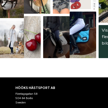
Vis
fler
bil
HÖÖKS HÄSTSPORT AB
Företagsgatan 58
504 64 Borås
Sweden