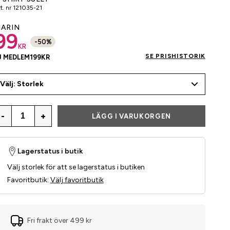
t. nr
121035-21
ARIN
99
-
50
%
KR
SE PRISHISTORIK
J MEDLEM
199
KR
Välj: Storlek
-
+
LÄGG I VARUKORGEN
Lagerstatus i butik
Välj storlek för att se lagerstatus i butiken
Favoritbutik
:
Välj favoritbutik
Fri frakt över 499 kr