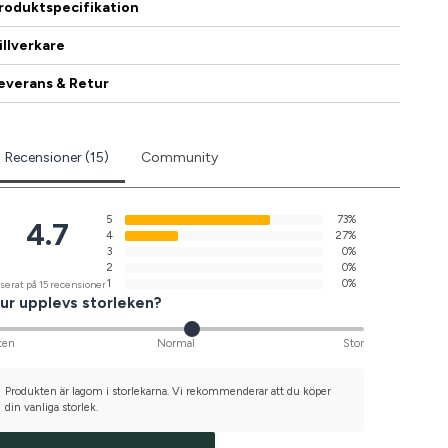
roduktspecifikation
illverkare
everans & Retur
Recensioner (15)
Community
5
73%
4.7
4
27%
3
0%
2
0%
1
0%
serat på 15 recensioner
ur upplevs storleken?
ten
Normal
Stor
Produkten är lagom i storlekarna. Vi rekommenderar att du köper
din vanliga storlek.