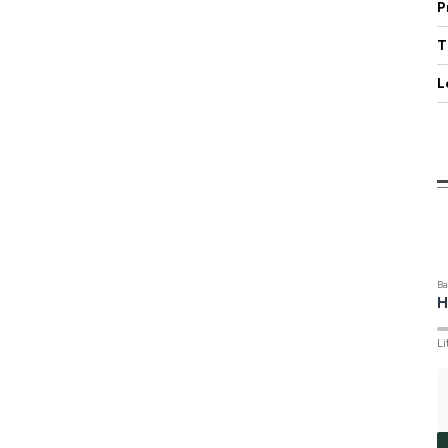
P
T
L
Ba
H
Li