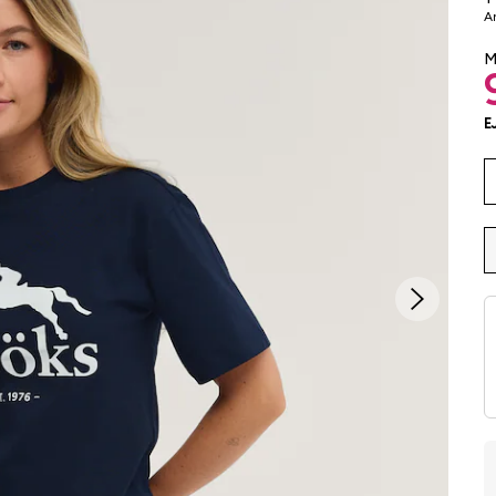
Ar
M
E