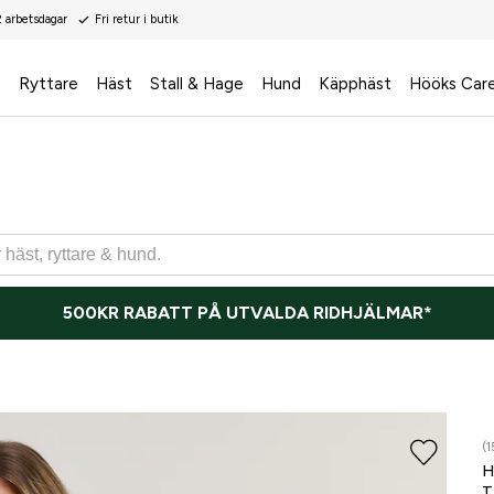
2 arbetsdagar
Fri retur i butik
s
Ryttare
Häst
Stall & Hage
Hund
Käpphäst
Hööks Car
500KR RABATT PÅ UTVALDA RIDHJÄLMAR*
(1
H
T