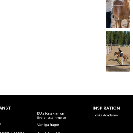
ÄNST
INSPIRATION
EU:s försäkran om
Hööks Academy
överensstämmelse
s
Vanliga frågor