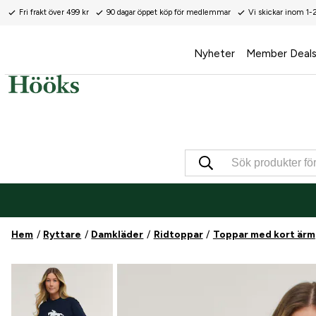
Fri frakt över 499 kr
90 dagar öppet köp för medlemmar
Vi skickar inom 1-
Nyheter
Member Deal
Hem
Ryttare
Damkläder
Ridtoppar
Toppar med kort ärm