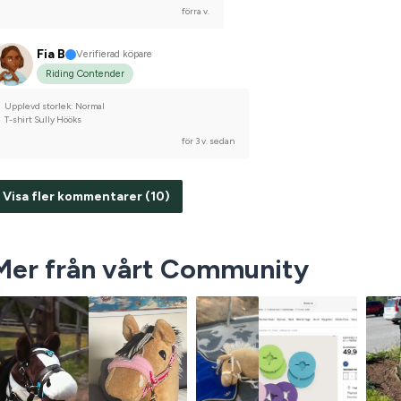
förra v.
Fia B
Verifierad köpare
Riding Contender
Upplevd storlek: Normal
T-shirt Sully Hööks
för 3 v. sedan
Visa fler kommentarer (10)
Mer från vårt Community