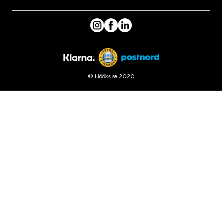
© Hööks.se 2020