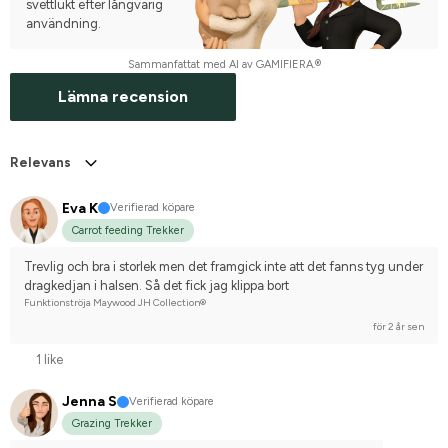
svettlukt efter långvarig
användning.
Sammanfattat med AI av GAMIFIERA.®
Lämna recension
Relevans
Eva K
Verifierad köpare
Carrot feeding Trekker
Trevlig och bra i storlek men det framgick inte att det fanns tyg under 
dragkedjan i halsen. Så det fick jag klippa bort
Funktionströja Maywood JH Collection®
för 2 år sen
1 like
Jenna S
Verifierad köpare
Grazing Trekker