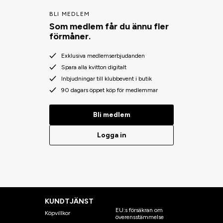
BLI MEDLEM
Som medlem får du ännu fler
förmåner.
Exklusiva medlemserbjudanden
Spara alla kvitton digitalt
Inbjudningar till klubbevent i butik
90 dagars öppet köp för medlemmar
Bli medlem
Logga in
KUNDTJÄNST
EU:s försäkran om
Köpvillkor
överensstämmelse