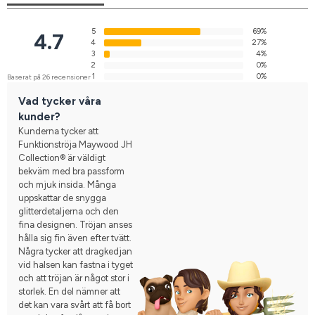
5
69%
4.7
4
27%
3
4%
2
0%
1
0%
Baserat på 26 recensioner
Vad tycker våra
kunder?
Kunderna tycker att
Funktionströja Maywood JH
Collection® är väldigt
bekväm med bra passform
och mjuk insida. Många
uppskattar de snygga
glitterdetaljerna och den
fina designen. Tröjan anses
hålla sig fin även efter tvätt.
Några tycker att dragkedjan
vid halsen kan fastna i tyget
och att tröjan är något stor i
storlek. En del nämner att
det kan vara svårt att få bort