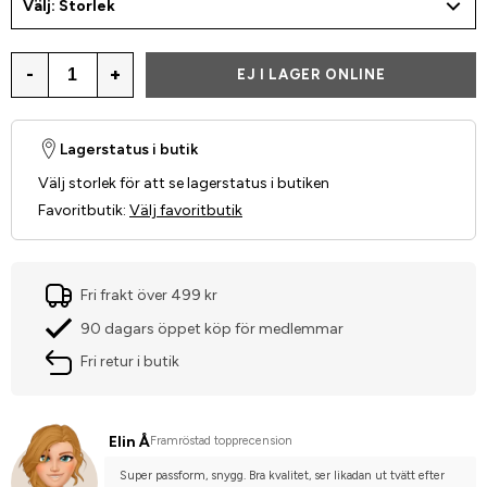
Välj: Storlek
-
+
EJ I LAGER ONLINE
Lagerstatus i butik
Välj storlek för att se lagerstatus i butiken
Favoritbutik
:
Välj favoritbutik
Fri frakt över 499 kr
90 dagars öppet köp för medlemmar
Fri retur i butik
Elin Å
Framröstad topprecension
Super passform, snygg. Bra kvalitet, ser likadan ut tvätt efter 