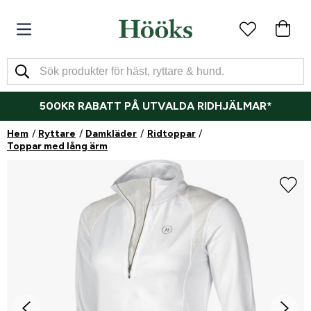
500KR RABATT PÅ UTVALDA RIDHJÄLMAR*
Hem
Ryttare
Damkläder
Ridtoppar
Toppar med lång ärm