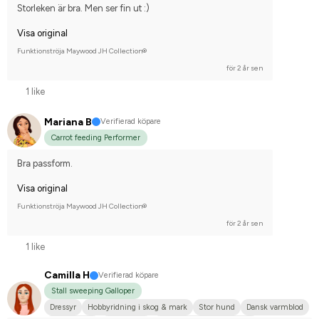
Storleken är bra. Men ser fin ut :)
Visa original
Funktionströja Maywood JH Collection®
för 2 år sen
1 like
Mariana B
Verifierad köpare
Carrot feeding Performer
Bra passform.
Visa original
Funktionströja Maywood JH Collection®
för 2 år sen
1 like
Camilla H
Verifierad köpare
Stall sweeping Galloper
Dressyr
Hobbyridning i skog & mark
Stor hund
Dansk varmblod