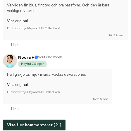
Oldenburger
Annan häst
Tävlingsrider på hobbynivå
Verkligen fin blus, fint tyg och bra passform. Och den är bara 
verkligen vacker!
Visa original
Funktionströja Maywood JH Collection®
för 2 år sen
1 like
Noora H
Verifierad köpare
Playful Galloper
Härlig skjorta, mjuk insida, vackra dekorationer.
Visa original
Funktionströja Maywood JH Collection®
för 2 år sen
1 like
Visa fler kommentarer (21)