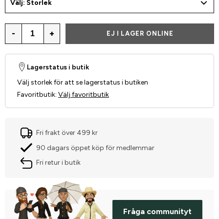
Välj: Storlek
-
+
EJ I LAGER ONLINE
Lagerstatus i butik
Välj storlek för att se lagerstatus i butiken
Favoritbutik
:
Välj favoritbutik
Fri frakt över 499 kr
90 dagars öppet köp för medlemmar
Fri retur i butik
Fråga communityt