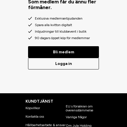
Som medlem får du ännu fler
förmåner.
Exklusiva medlemserbjudanden
Spara alla kvitton digitalt
Inbjudningar till klubbevent i butik
90 dagars öppet köp för medlemmar
Bli medlem
Logga in
KUNDTJÄNST
EU:s försäkran om
Köpvillkor
överensstämmelse
Kontakta oss
Vanliga frågor
Hållbarhetsarbete & ansvar
Om Jula Holding