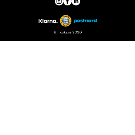
© Hööks.se 2020