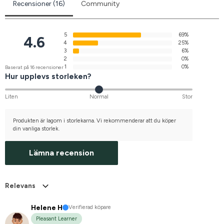
Recensioner (16)
Community
5
69%
4.6
4
25%
3
6%
2
0%
1
0%
Baserat på 16 recensioner
Hur upplevs storleken?
Liten
Normal
Stor
Produkten är lagom i storlekarna. Vi rekommenderar att du köper
din vanliga storlek.
Lämna recension
Relevans
Helene H
Verifierad köpare
Pleasant Learner