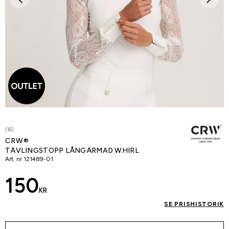
(16)
CRW®
TÄVLINGSTOPP LÅNGÄRMAD WHIRL
Art. nr
121489-01
150
KR
SE PRISHISTORIK