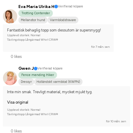
Eva Maria Ulrika H
Verifierad köpare
Trotting Contender
Mellanstor hund
Varmblodstravare
Fantastisk behaglig topp som dessutom är supersnygg!
Upplevd storlek: Normal
Tävlingstopp Långärmad Whirl CRW®
för 7 mån. sen
0 likes
Gwen J
Verifierad köpare
Fence mending Hiker
Dressyr
Holländskt varmblod (KWPN)
Tävlingsrider på avancerad nivå
Inte min smak. Trevligt material, mycket mjukt tyg.
Visa original
Upplevd storlek: Normal
Tävlingstopp Långärmad Whirl CRW®
för 10 mån. sen
0 likes