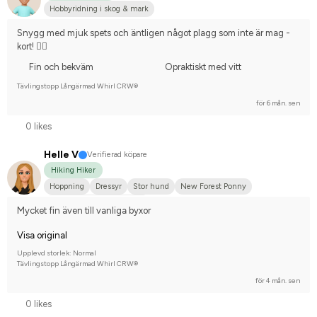
Hobbyridning i skog & mark
Snygg med mjuk spets och äntligen något plagg som inte är mag -
kort! 👍🏼
Fin och bekväm
Opraktiskt med vitt
Tävlingstopp Långärmad Whirl CRW®
för 6 mån. sen
0 likes
Helle V
Verifierad köpare
Hiking Hiker
Hoppning
Dressyr
Stor hund
New Forest Ponny
Tävlingsrider på hobbynivå
Mycket fin även till vanliga byxor
Visa original
Upplevd storlek: Normal
Tävlingstopp Långärmad Whirl CRW®
för 4 mån. sen
0 likes