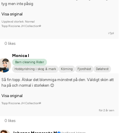
tyg men inte påsig
Visa original
Upplevd storlek: Normal
Topp Riccione JH Collection®
i fjol
0 likes
Monica I
Barn cleaning Rider
Hobbyridning i skog & mark
Körning
Fjordhäst
Dølahest
Norlandshäst
Nej, jag tävlar inte
Så fin topp. Älskar det blommiga mönstret på den. Väldigt skön att 
ha på och normal i storleken 😊
Visa original
Topp Riccione JH Collection®
för 2 år sen
0 likes