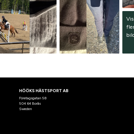
Vis
fler
bil
HÖÖKS HÄSTSPORT AB
Företagsgatan 58
504 64 Borås
Sweden