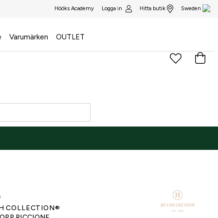
Logga in
Hitta butik
Hööks Academy
Sweden
e
Varumärken
OUTLET
)
H COLLECTION®
OPP RICCIONE