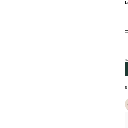
L
Ba
R