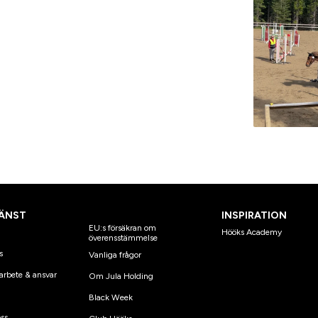
ÄNST
INSPIRATION
EU:s försäkran om
Hööks Academy
överensstämmelse
s
Vanliga frågor
arbete & ansvar
Om Jula Holding
Black Week
ss