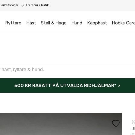
2 arbetsdagar
Fri retur i butik
s
Ryttare
Häst
Stall & Hage
Hund
Käpphäst
Hööks Car
500 KR RABATT PÅ UTVALDA RIDHJÄLMAR* >
(6
J
T