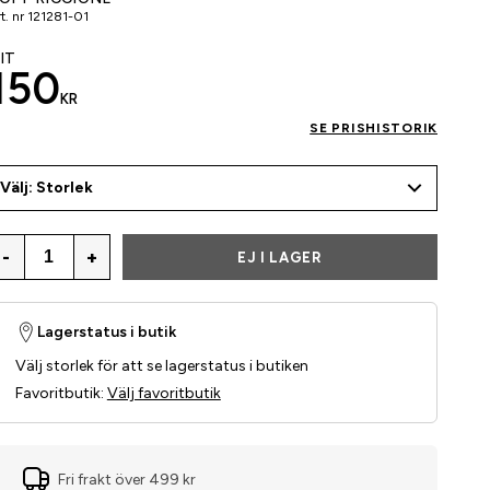
t. nr
121281-01
IT
150
KR
SE PRISHISTORIK
Välj: Storlek
-
+
EJ I LAGER
Lagerstatus i butik
Välj storlek för att se lagerstatus i butiken
Favoritbutik
:
Välj favoritbutik
Fri frakt över 499 kr