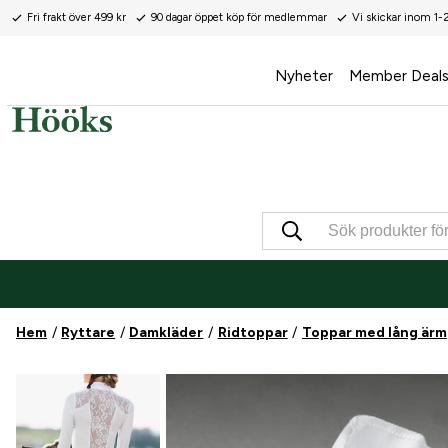
Fri frakt över 499 kr
90 dagar öppet köp för medlemmar
Vi skickar inom 1-
Nyheter
Member Deal
Hem
Ryttare
Damkläder
Ridtoppar
Toppar med lång ärm