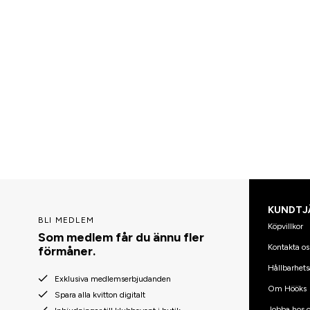
KUNDTJ
BLI MEDLEM
Köpvillkor
Som medlem får du ännu fler
Kontakta os
förmåner.
Hållbarhets
Exklusiva medlemserbjudanden
Om Hööks
Spara alla kvitton digitalt
Jobba hos o