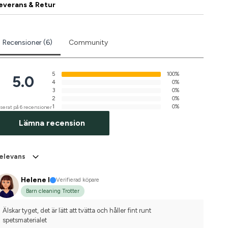
everans & Retur
Recensioner (6)
Community
5
100%
5.0
4
0%
3
0%
2
0%
1
0%
serat på 6 recensioner
Lämna recension
elevans
Helene I
Verifierad köpare
Barn cleaning Trotter
Älskar tyget, det är lätt att tvätta och håller fint runt 
spetsmaterialet