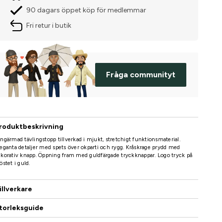
90 dagars öppet köp för medlemmar
Fri retur i butik
Fråga communityt
roduktbeskrivning
ngärmad tävlingstopp tillverkad i mjukt, stretchigt funktionsmaterial.
eganta detaljer med spets över okparti och rygg. Kråskrage prydd med
korativ knapp. Öppning fram med guldfärgade tryckknappar. Logo tryck på
östet i guld.
illverkare
torleksguide