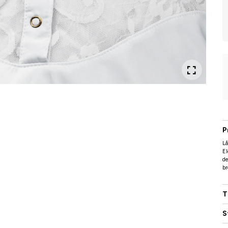
P
Lå
El
de
br
T
S