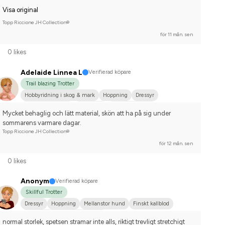
Visa original
Topp Riccione JH Collection®
för 11 mån. sen
0 likes
Adelaide Linnea L
Verifierad köpare
Trail blazing Trotter
Hobbyridning i skog & mark
Hoppning
Dressyr
Fälttävlan/Terräng
Distansritt
Mellanstor hund
Mycket behaglig och lätt material, skön att ha på sig under 
Tysk varmblodshäst
Varmblodstravare
Nej, jag tävlar inte
sommarens varmare dagar.
Topp Riccione JH Collection®
för 12 mån. sen
0 likes
Anonym
Verifierad köpare
Skillful Trotter
Dressyr
Hoppning
Mellanstor hund
Finskt kallblod
Tävlingsrider på avancerad nivå
normal storlek, spetsen stramar inte alls, riktigt trevligt stretchigt 