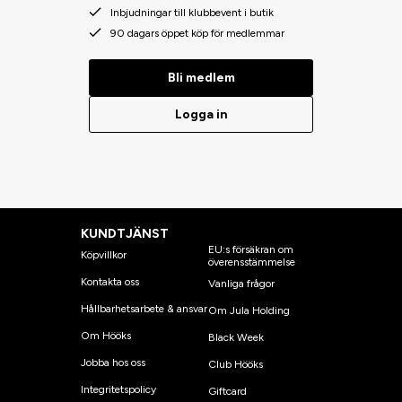
Inbjudningar till klubbevent i butik
90 dagars öppet köp för medlemmar
Bli medlem
Logga in
KUNDTJÄNST
EU:s försäkran om
Köpvillkor
överensstämmelse
Kontakta oss
Vanliga frågor
Hållbarhetsarbete & ansvar
Om Jula Holding
Om Hööks
Black Week
Jobba hos oss
Club Hööks
Integritetspolicy
Giftcard