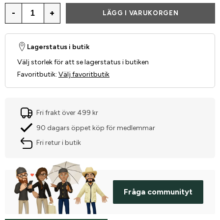
-
+
LÄGG I VARUKORGEN
Lagerstatus i butik
Välj storlek för att se lagerstatus i butiken
Favoritbutik
:
Välj favoritbutik
Fri frakt över 499 kr
90 dagars öppet köp för medlemmar
Fri retur i butik
Fråga communityt