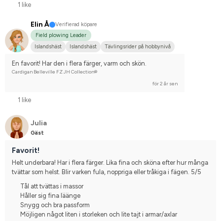
1 like
Elin Å
Verifierad köpare
Field plowing Leader
Islandshäst
Islandshäst
Tävlingsrider på hobbynivå
En favorit! Har den i flera färger, varm och skön.
Cardigan Belleville FZ JH Collection®
för 2 år sen
1 like
Julia
Gäst
Favorit!
Helt underbara! Har i flera färger. Lika fina och sköna efter hur många 
tvättar som helst. Blir varken fula, noppriga eller tråkiga i fägen. 5/5
Tål att tvättas i massor
Håller sig fina läänge
Snygg och bra passform
Möjligen något liten i storleken och lite tajt i armar/axlar