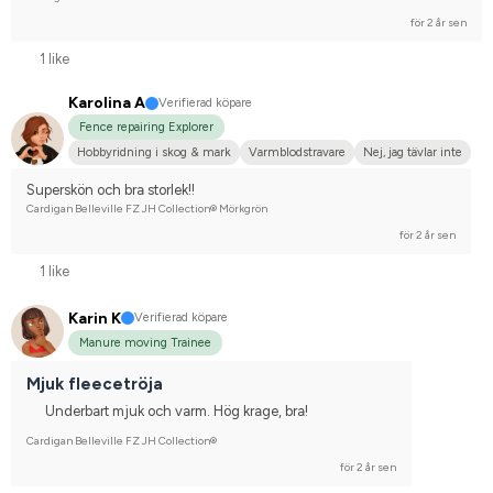
för 2 år sen
1 like
Karolina A
Verifierad köpare
Fence repairing Explorer
Hobbyridning i skog & mark
Varmblodstravare
Nej, jag tävlar inte
Superskön och bra storlek!!
Cardigan Belleville FZ JH Collection® Mörkgrön
för 2 år sen
1 like
Karin K
Verifierad köpare
Manure moving Trainee
Mjuk fleecetröja
Underbart mjuk och varm. Hög krage, bra!
Cardigan Belleville FZ JH Collection®
för 2 år sen