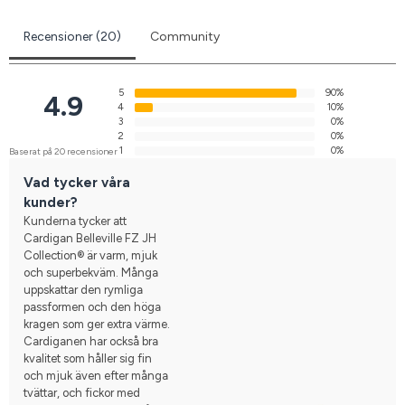
Recensioner (20)
Community
5
90%
4.9
4
10%
3
0%
2
0%
1
0%
Baserat på 20 recensioner
Vad tycker våra
kunder?
Kunderna tycker att
Cardigan Belleville FZ JH
Collection® är varm, mjuk
och superbekväm. Många
uppskattar den rymliga
passformen och den höga
kragen som ger extra värme.
Cardiganen har också bra
kvalitet som håller sig fin
och mjuk även efter många
tvättar, och fickor med