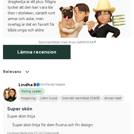
dragkedja är ett plus. Några
tycker att den kan vara lite
liten i storleken, särskilt runt
armar och axlar, men
överlag är det en favorit för
både unga och äldre.
Sammanfattat med AI av GAMIFIERA.®
Lämna recension
Relevans
Lindha B
Verifierad köpare
Riding Leader
Hoppning
Liten hund
Svenskt varmblod (SWB)
Annan häst
Shetlandsponny
Tävlingsrider på hobbynivå
Super skön
Super skön tröja
Super skön tröja för dem frusna och fin design
Cardigan Belleville FZ JH Collection®