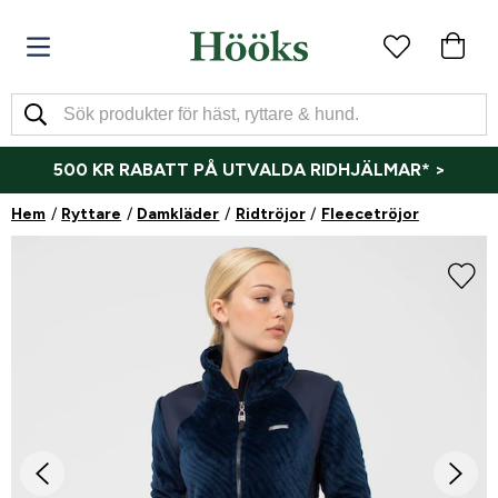
500 KR RABATT PÅ UTVALDA RIDHJÄLMAR* >
Hem
Ryttare
Damkläder
Ridtröjor
Fleecetröjor