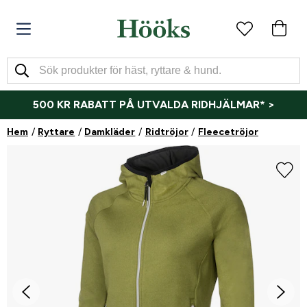
500 KR RABATT PÅ UTVALDA RIDHJÄLMAR* >
Hem
Ryttare
Damkläder
Ridtröjor
Fleecetröjor