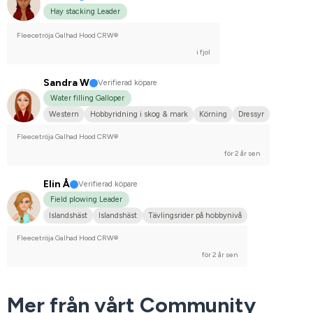
Hay stacking Leader
Fleecetröja Galhad Hood CRW®
i fjol
Sandra W
Verifierad köpare
Water filling Galloper
Western
Hobbyridning i skog & mark
Körning
Dressyr
Fleecetröja Galhad Hood CRW®
för 2 år sen
Elin Å
Verifierad köpare
Field plowing Leader
Islandshäst
Islandshäst
Tävlingsrider på hobbynivå
Fleecetröja Galhad Hood CRW®
för 2 år sen
Mer från vårt Community