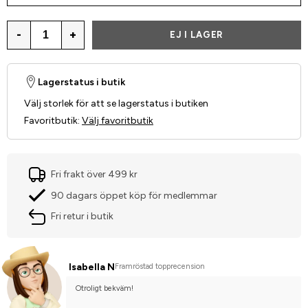
-
+
EJ I LAGER
Lagerstatus i butik
Välj storlek för att se lagerstatus i butiken
Favoritbutik
:
Välj favoritbutik
Fri frakt över 499 kr
90 dagars öppet köp för medlemmar
Fri retur i butik
Isabella N
Framröstad topprecension
Otroligt bekväm!