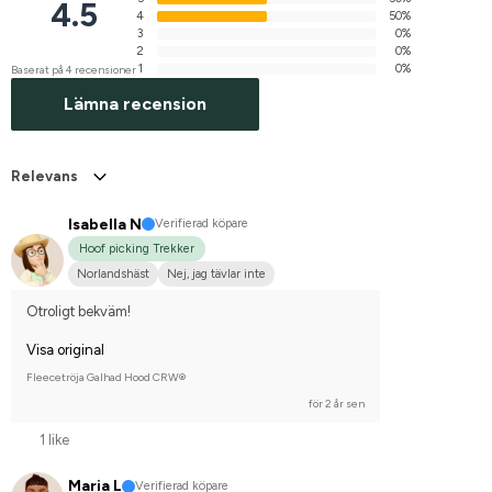
4.5
4
50%
3
0%
2
0%
1
0%
Baserat på 4 recensioner
Lämna recension
Relevans
Isabella N
Verifierad köpare
Hoof picking Trekker
Norlandshäst
Nej, jag tävlar inte
Otroligt bekväm!
Visa original
Fleecetröja Galhad Hood CRW®
för 2 år sen
1 like
Maria L
Verifierad köpare