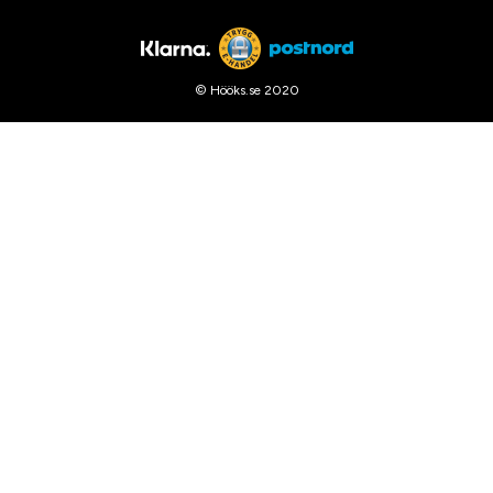
© Hööks.se 2020