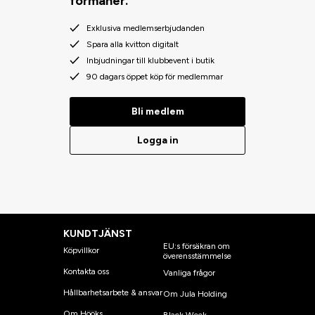
förmåner.
Exklusiva medlemserbjudanden
Spara alla kvitton digitalt
Inbjudningar till klubbevent i butik
90 dagars öppet köp för medlemmar
Bli medlem
Logga in
KUNDTJÄNST
EU:s försäkran om
Köpvillkor
överensstämmelse
Kontakta oss
Vanliga frågor
Hållbarhetsarbete & ansvar
Om Jula Holding
Om Hööks