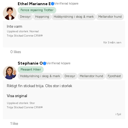
Ethel Marianne E
Verifierad köpare
Fence repairing Trotter
Dressyr
Hoppning
Hobbyridning i skog & mark
Mellanstor hund
Arabiskt fullblod
Islandshäst
Nej, jag tävlar inte
Inte varm
Upplevd storlek: Normal
Tröja Stickad Connie CRW®
för 3 mån. sen
0 likes
Stephanie O
Verifierad köpare
Pleasant Hiker
Hobbyridning i skog & mark
Dressyr
Mellanstor hund
Fjordhäst
Nej, jag tävlar inte
Riktigt fin stickad tröja. Obs stor i storlek
Visa original
Upplevd storlek: Stor
Tröja Stickad Connie CRW®
i fjol
1 like