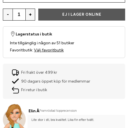
-
+
EJ I LAGER ONLINE
Lagerstatus i butik
Inte tillgänglig i någon av 51 butiker
Favoritbutik
:
Välj favoritbutik
Fri frakt över 499 kr
90 dagars öppet köp för medlemmar
Fri retur i butik
Elin Å
Framröstad topprecension
Lite stor i stl, bra kvalitet. Lika fin efter tvätt.