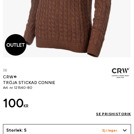
(9)
CRW®
TRÖJA STICKAD CONNIE
Art. nr
121540-80
100
KR
SE PRISHISTORIK
Storlek: S
Ej i lager