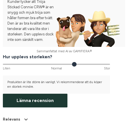
Kunder tycker att Tröja
Stickad Connie CRW® är en
snygg och mjuk tröja som
håller formen bra efter tvätt.
Den är av bra kvalitet men
tenderar att vara lite stor i
storleken. Den upplevs dock
inte som särskilt varm.
Sammanfattat med AI av GAMIFIERA.®
Hur upplevs storleken?
Liten
Normal
Stor
Produkten är lite större än vanligt. Vi rekommenderar att du köper
en storlek mindre.
Lämna recension
Relevans