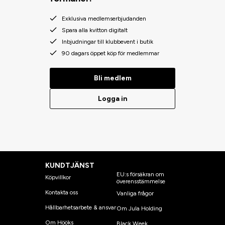
Exklusiva medlemserbjudanden
Spara alla kvitton digitalt
Inbjudningar till klubbevent i butik
90 dagars öppet köp för medlemmar
Bli medlem
Logga in
KUNDTJÄNST
EU:s försäkran om
Köpvillkor
överensstämmelse
Kontakta oss
Vanliga frågor
Hållbarhetsarbete & ansvar
Om Jula Holding
Om Hööks
Black Week