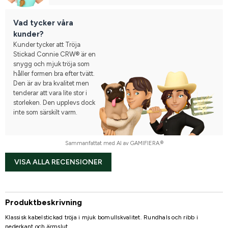
Vad tycker våra
kunder?
Kunder tycker att Tröja
Stickad Connie CRW® är en
snygg och mjuk tröja som
håller formen bra efter tvätt.
Den är av bra kvalitet men
tenderar att vara lite stor i
storleken. Den upplevs dock
inte som särskilt varm.
Sammanfattat med AI av GAMIFIERA.®
VISA ALLA RECENSIONER
Produktbeskrivning
Klassisk kabelstickad tröja i mjuk bomullskvalitet. Rundhals och ribb i
nederkant och ärmslut.