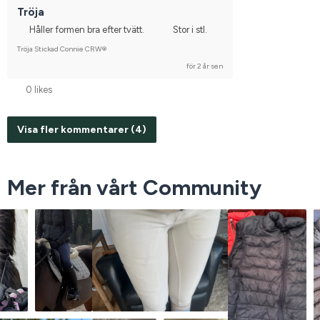
Tröja
Håller formen bra efter tvätt.
Stor i stl.
Tröja Stickad Connie CRW®
för 2 år sen
0 likes
Visa fler kommentarer (4)
Mer från vårt Community