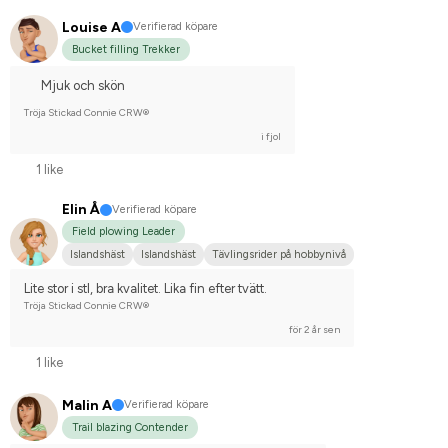
Louise A
Verifierad köpare
Bucket filling Trekker
Mjuk och skön
Tröja Stickad Connie CRW®
i fjol
1 like
Elin Å
Verifierad köpare
Field plowing Leader
Islandshäst
Islandshäst
Tävlingsrider på hobbynivå
Lite stor i stl, bra kvalitet. Lika fin efter tvätt.
Tröja Stickad Connie CRW®
för 2 år sen
1 like
Malin A
Verifierad köpare
Trail blazing Contender