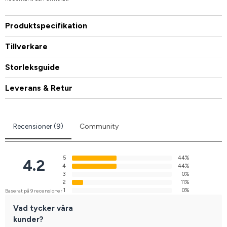
Produktspecifikation
Tillverkare
Storleksguide
Leverans & Retur
Recensioner (9)
Community
5
44%
4.2
4
44%
3
0%
2
11%
1
0%
Baserat på 9 recensioner
Vad tycker våra
kunder?