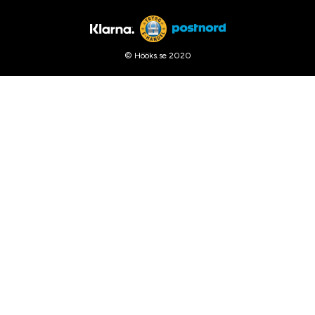
© Hööks.se 2020