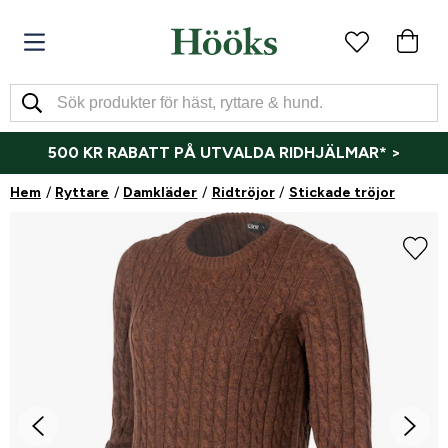
500 KR RABATT PÅ UTVALDA RIDHJÄLMAR* >
Hem
Ryttare
Damkläder
Ridtröjor
Stickade tröjor