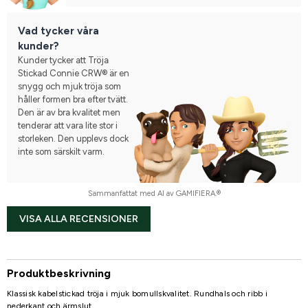
Vad tycker våra
kunder?
Kunder tycker att Tröja
Stickad Connie CRW® är en
snygg och mjuk tröja som
håller formen bra efter tvätt.
Den är av bra kvalitet men
tenderar att vara lite stor i
storleken. Den upplevs dock
inte som särskilt varm.
Sammanfattat med AI av GAMIFIERA.®
VISA ALLA RECENSIONER
Produktbeskrivning
Klassisk kabelstickad tröja i mjuk bomullskvalitet. Rundhals och ribb i
nederkant och ärmslut.