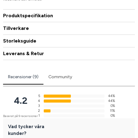
Produktspecifikation
Tillverkare
Storleksguide
Leverans & Retur
Recensioner (9)
Community
5
44%
4.2
4
44%
3
0%
2
11%
1
0%
Baserat på 9 recensioner
Vad tycker våra
kunder?