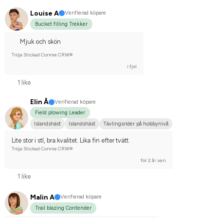
Louise A
Verifierad köpare
Bucket filling Trekker
Mjuk och skön
Tröja Stickad Connie CRW®
i fjol
1 like
Elin Å
Verifierad köpare
Field plowing Leader
Islandshäst
Islandshäst
Tävlingsrider på hobbynivå
Lite stor i stl, bra kvalitet. Lika fin efter tvätt.
Tröja Stickad Connie CRW®
för 2 år sen
1 like
Malin A
Verifierad köpare
Trail blazing Contender