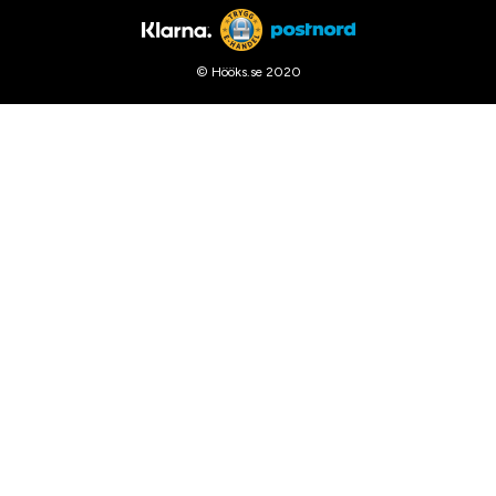
© Hööks.se 2020