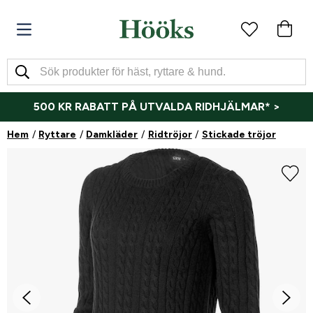
500 KR RABATT PÅ UTVALDA RIDHJÄLMAR* >
Hem
Ryttare
Damkläder
Ridtröjor
Stickade tröjor