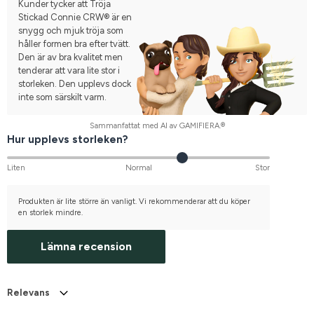
Kunder tycker att Tröja
Stickad Connie CRW® är en
snygg och mjuk tröja som
håller formen bra efter tvätt.
Den är av bra kvalitet men
tenderar att vara lite stor i
storleken. Den upplevs dock
inte som särskilt varm.
Sammanfattat med AI av GAMIFIERA.®
Hur upplevs storleken?
Liten
Normal
Stor
Produkten är lite större än vanligt. Vi rekommenderar att du köper
en storlek mindre.
Lämna recension
Relevans