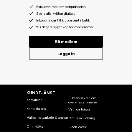
Exklusiva medlemserbjudanden
Spara alla kvitton digitalt
Inbjudningar till klubbevent i butik
90 dagars öppet köp för medlemmar
Bli medlem
Logga in
KUNDTJÄNST
EU:s försäkran om
Köpvillkor
överensstämmelse
Kontakta oss
Vanliga frågor
Hållbarhetsarbete & ansvar
Om Jula Holding
Om Hööks
Black Week