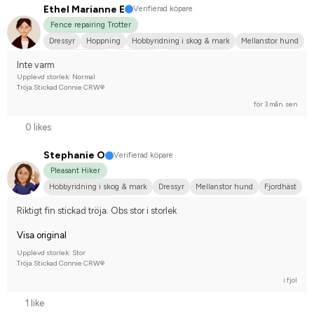
Ethel Marianne E
Verifierad köpare
Fence repairing Trotter
Dressyr
Hoppning
Hobbyridning i skog & mark
Mellanstor hund
Arabiskt fullblod
Islandshäst
Nej, jag tävlar inte
Inte varm
Upplevd storlek: Normal
Tröja Stickad Connie CRW®
för 3 mån. sen
0 likes
Stephanie O
Verifierad köpare
Pleasant Hiker
Hobbyridning i skog & mark
Dressyr
Mellanstor hund
Fjordhäst
Nej, jag tävlar inte
Riktigt fin stickad tröja. Obs stor i storlek
Visa original
Upplevd storlek: Stor
Tröja Stickad Connie CRW®
i fjol
1 like