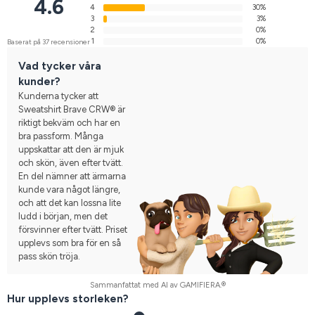
4.6
4
30%
3
3%
2
0%
1
0%
Baserat på 37 recensioner
Vad tycker våra
kunder?
Kunderna tycker att
Sweatshirt Brave CRW® är
riktigt bekväm och har en
bra passform. Många
uppskattar att den är mjuk
och skön, även efter tvätt.
En del nämner att ärmarna
kunde vara något längre,
och att det kan lossna lite
ludd i början, men det
försvinner efter tvätt. Priset
upplevs som bra för en så
pass skön tröja.
Sammanfattat med AI av GAMIFIERA.®
Hur upplevs storleken?