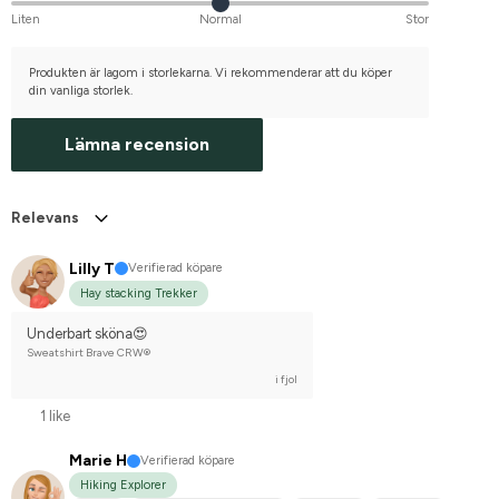
Liten
Normal
Stor
Produkten är lagom i storlekarna. Vi rekommenderar att du köper
din vanliga storlek.
Lämna recension
Relevans
Lilly T
Verifierad köpare
Hay stacking Trekker
Underbart sköna😍
Sweatshirt Brave CRW®
i fjol
1 like
Marie H
Verifierad köpare
Hiking Explorer