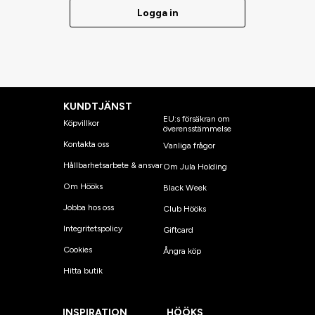
Logga in
KUNDTJÄNST
EU:s försäkran om
Köpvillkor
överensstämmelse
Kontakta oss
Vanliga frågor
Hållbarhetsarbete & ansvar
Om Jula Holding
Om Hööks
Black Week
Jobba hos oss
Club Hööks
Integritetspolicy
Giftcard
Cookies
Ångra köp
Hitta butik
INSPIRATION
HÖÖKS