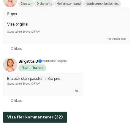
Dressyr
Distansritt
Mellanstor hund
Nordsvensk brukshäst
Svensk ridponny
Arabiskt fullblod
Engelskt fullblod
Annan häst
Super
Tävlingsrider på hobbynivå
Visa original
Sweatshirt Brave CRW®
för 8 mån. sen
0 likes
Birgitta D
Verifierad köpare
Playful Trainee
Bra och skön passform. Bra pris.
Sweatshirt Brave CRW®
i fjol
0 likes
Visa fler kommentarer (32)