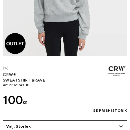
(37)
CRW®
SWEATSHIRT BRAVE
Art. nr
121749-1D
100
KR
SE PRISHISTORIK
Välj: Storlek