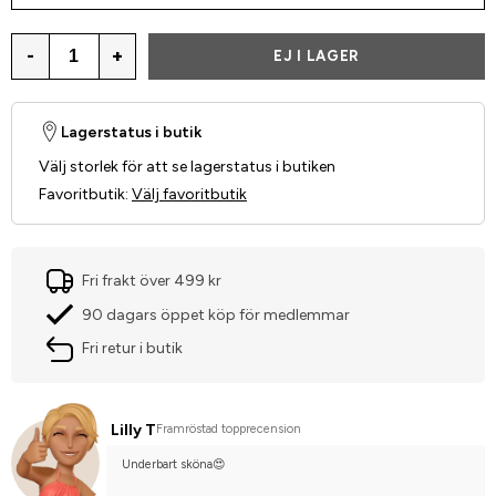
-
+
EJ I LAGER
Lagerstatus i butik
Välj storlek för att se lagerstatus i butiken
Favoritbutik
:
Välj favoritbutik
Fri frakt över 499 kr
90 dagars öppet köp för medlemmar
Fri retur i butik
Lilly T
Framröstad topprecension
Underbart sköna😍