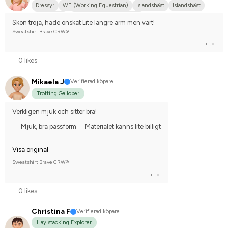
Dressyr
WE (Working Equestrian)
Islandshäst
Islandshäst
Annan häst
Tävlingsrider på hobbynivå
Skön tröja, hade önskat Lite längre ärm men värt!
Sweatshirt Brave CRW®
i fjol
0 likes
Mikaela J
Verifierad köpare
Trotting Galloper
Verkligen mjuk och sitter bra!
Mjuk, bra passform
Materialet känns lite billigt
Visa original
Sweatshirt Brave CRW®
i fjol
0 likes
Christina F
Verifierad köpare
Hay stacking Explorer