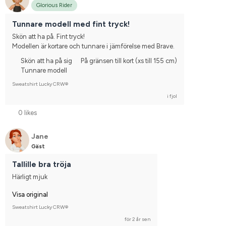
Glorious Rider
Tunnare modell med fint tryck!
Skön att ha på. Fint tryck!
Modellen är kortare och tunnare i jämförelse med Brave.
Skön att ha på sig
På gränsen till kort (xs till 155 cm)
Tunnare modell
Sweatshirt Lucky CRW®
i fjol
0 likes
Jane
Gäst
Tallille bra tröja
Härligt mjuk
Visa original
Sweatshirt Lucky CRW®
för 2 år sen