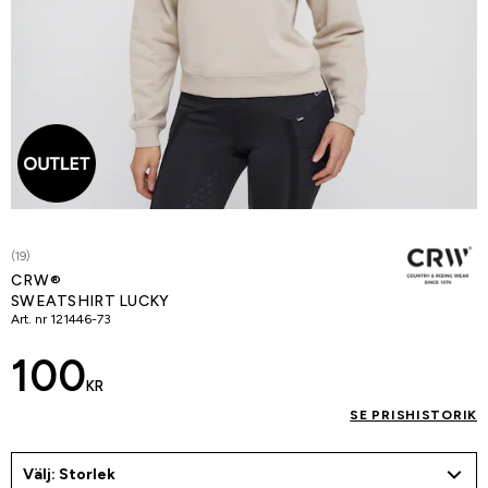
(19)
CRW®
SWEATSHIRT LUCKY
Art. nr
121446-73
100
KR
SE PRISHISTORIK
Välj: Storlek