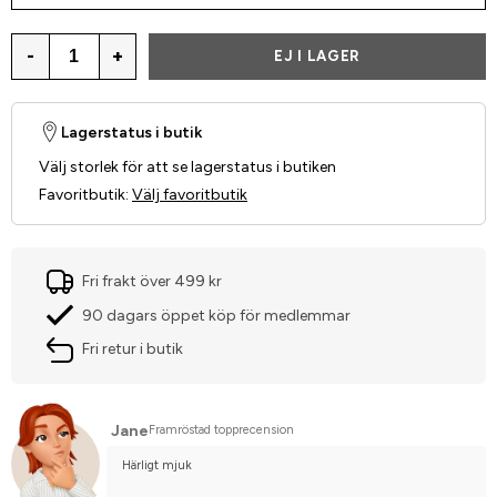
-
+
EJ I LAGER
Lagerstatus i butik
Välj storlek för att se lagerstatus i butiken
Favoritbutik
:
Välj favoritbutik
Fri frakt över 499 kr
90 dagars öppet köp för medlemmar
Fri retur i butik
Jane
Framröstad topprecension
Härligt mjuk