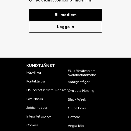
90 dagars öppet köp för medlemmar
Bli medlem
Logga in
KUNDTJÄNST
EU:s försäkran om
Köpvillkor
överensstämmelse
Kontakta oss
Vanliga frågor
Hållbarhetsarbete & ansvar
Om Jula Holding
Om Hööks
Black Week
Jobba hos oss
Club Hööks
Integritetspolicy
Giftcard
Cookies
Ångra köp