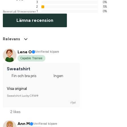
3
0%
2
5%
1
0%
Baserat på 19 recensioner
Lämna recension
Relevans
Lene O
Verifierad köpare
Capable Trainee
Sweatshirt
Fin och bra pris
Ingen
Visa original
Sweatshirt Lucky CRW®
i fjol
2 likes
Ann M
Verifierad köpare