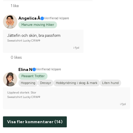
1 like
Angelica Å
Verifierad köpare
Manure moving Hiker
Jättefin och skön, bra passform
Sweatshirt Lucky CRW®
i fjol
0 likes
Elina N
Verifierad köpare
Pleasant Trotter
Hoppning
Dressyr
Hobbyridning i skog & mark
Liten hund
Nej, jag tävlar inte
Upplevd storlek: Stor
Sweatshirt Lucky CRW®
i fjol
Visa fler kommentarer (14)