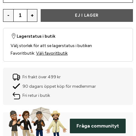
-
+
EJ I LAGER
Lagerstatus i butik
Välj storlek för att se lagerstatus i butiken
Favoritbutik
:
Välj favoritbutik
Fri frakt över 499 kr
90 dagars öppet köp för medlemmar
Fri retur i butik
Fråga communityt