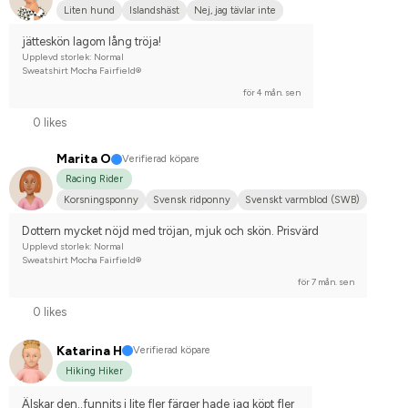
Liten hund
Islandshäst
Nej, jag tävlar inte
jätteskön lagom lång tröja!
Upplevd storlek: Normal
Sweatshirt Mocha Fairfield®
för 4 mån. sen
0 likes
Marita O
Verifierad köpare
Racing Rider
Korsningsponny
Svensk ridponny
Svenskt varmblod (SWB)
Dottern mycket nöjd med tröjan, mjuk och skön. Prisvärd
Upplevd storlek: Normal
Sweatshirt Mocha Fairfield®
för 7 mån. sen
0 likes
Katarina H
Verifierad köpare
Hiking Hiker
Älskar den..funnits i lite fler färger hade jag köpt fler