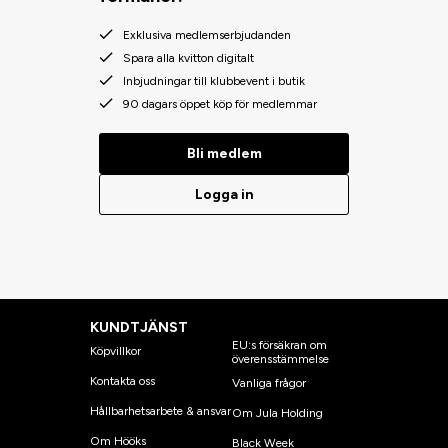
Exklusiva medlemserbjudanden
Spara alla kvitton digitalt
Inbjudningar till klubbevent i butik
90 dagars öppet köp för medlemmar
Bli medlem
Logga in
KUNDTJÄNST
EU:s försäkran om
Köpvillkor
överensstämmelse
Kontakta oss
Vanliga frågor
Hållbarhetsarbete & ansvar
Om Jula Holding
Om Hööks
Black Week