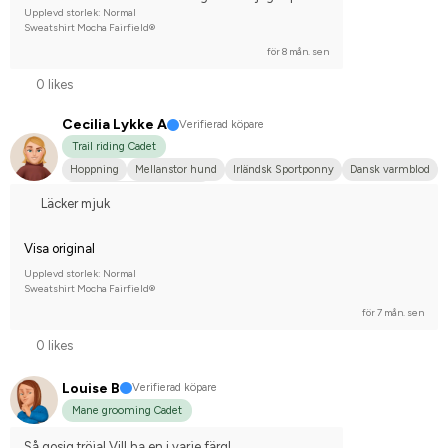
Upplevd storlek: Normal
Sweatshirt Mocha Fairfield®
för 8 mån. sen
0 likes
Cecilia Lykke A
Verifierad köpare
Trail riding Cadet
Hoppning
Mellanstor hund
Irländsk Sportponny
Dansk varmblod
Tävlingsrider på hobbynivå
Läcker mjuk
Visa original
Upplevd storlek: Normal
Sweatshirt Mocha Fairfield®
för 7 mån. sen
0 likes
Louise B
Verifierad köpare
Mane grooming Cadet
Så gosig tröja! Vill ha en i varje färg!