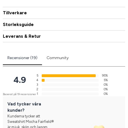
Tillverkare
Storleksguide
Leverans & Retur
Recensioner (19)
Community
5
95%
4.9
4
5%
3
0%
2
0%
1
0%
Baserat på 19 recensioner
Vad tycker våra
kunder?
Kunderna tycker att
Sweatshirt Mocha Fairfield®
är mjuk, skön och lagom