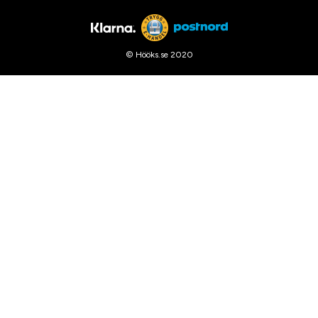
© Hööks.se 2020