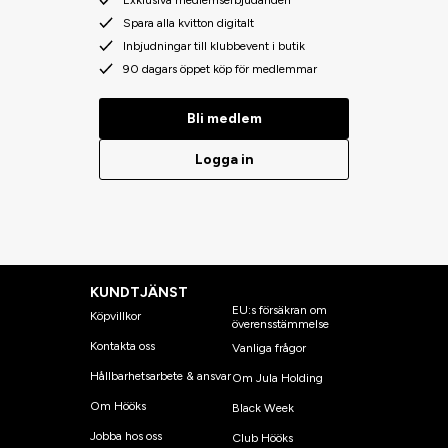
Exklusiva medlemserbjudanden
Spara alla kvitton digitalt
Inbjudningar till klubbevent i butik
90 dagars öppet köp för medlemmar
Bli medlem
Logga in
KUNDTJÄNST
EU:s försäkran om
Köpvillkor
överensstämmelse
Kontakta oss
Vanliga frågor
Hållbarhetsarbete & ansvar
Om Jula Holding
Om Hööks
Black Week
Jobba hos oss
Club Hööks