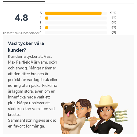
5
91%
4.8
4
4%
3
0%
2
4%
1
0%
Baserat på 23 recensioner
Vad tycker våra
kunder?
Kunderna tycker att Väst
Max Fairfield® är varm, skön
och snygg. Många nämner
att den sitter bra och är
perfekt för vardagsbruk eller
ridning utan jacka. Fickorna
är lagom stora, även om en
innerficka hade varit ett
plus. Några upplever att
storleken kan vara liten vid
bröstet.
Sammanfattningsvis är det
en favorit för många.