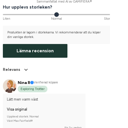
Sammanfattat med AI av GAMIFIERA.®
Hur upplevs storleken?
Liten
Normal
Stor
Produkten är lagom i storlekarna. Vi rekommenderar att du köper
din vanliga storlek.
Lämna recension
Relevans
Nina R
Verifierad köpare
Exploring Trotter
Lätt men varm väst
Visa original
Upplevd storlek: Normal
Väst Max Fairfield®
för 3 v. sedan