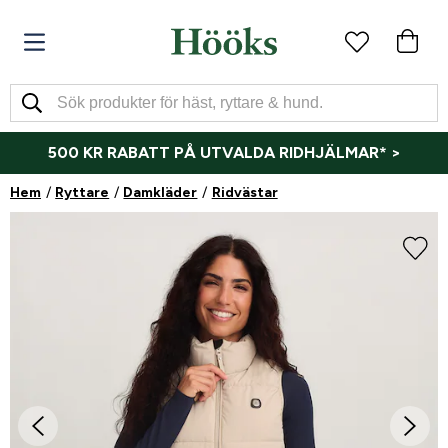
500 KR RABATT PÅ UTVALDA RIDHJÄLMAR* >
Hem
Ryttare
Damkläder
Ridvästar