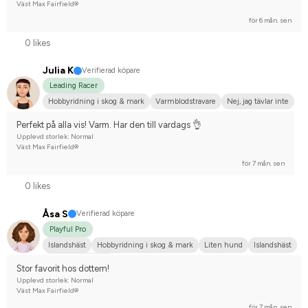
Väst Max Fairfield®
för 6 mån. sen
0 likes
Julia K
Verifierad köpare
Leading Racer
Hobbyridning i skog & mark
Varmblodstravare
Nej, jag tävlar inte
Perfekt på alla vis! Varm. Har den till vardags 👌
Upplevd storlek: Normal
Väst Max Fairfield®
för 7 mån. sen
0 likes
Åsa S
Verifierad köpare
Playful Pro
Islandshäst
Hobbyridning i skog & mark
Liten hund
Islandshäst
Nej, jag tävlar inte
Stor favorit hos dottern!
Upplevd storlek: Normal
Väst Max Fairfield®
för 7 mån. sen