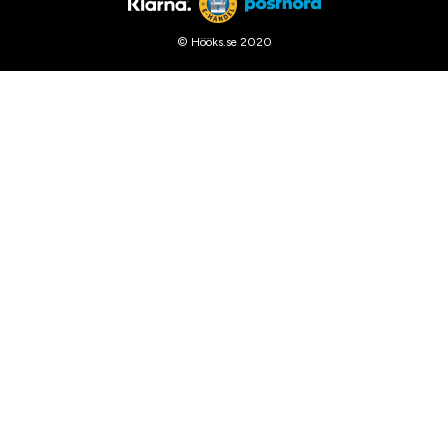
© Hööks.se 2020