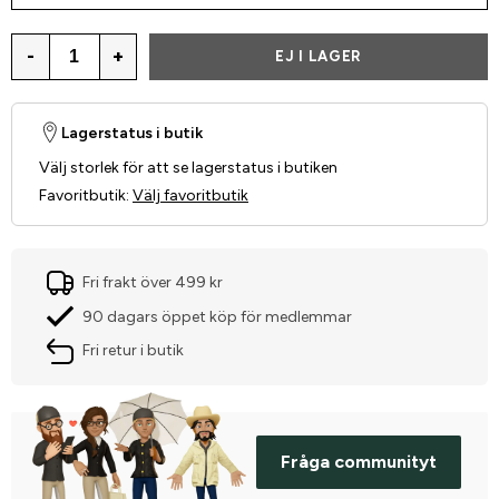
-
+
EJ I LAGER
Lagerstatus i butik
Välj storlek för att se lagerstatus i butiken
Favoritbutik
:
Välj favoritbutik
Fri frakt över 499 kr
90 dagars öppet köp för medlemmar
Fri retur i butik
Fråga communityt