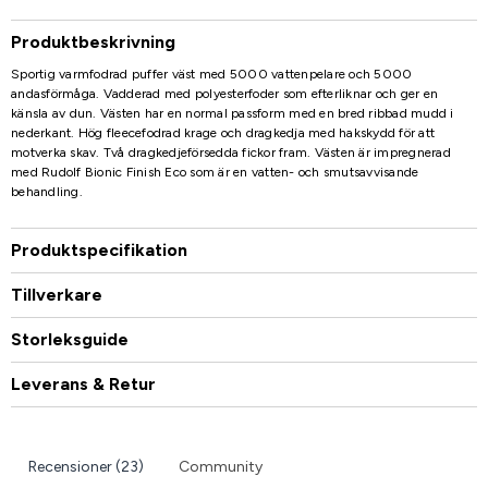
Produktbeskrivning
Sportig varmfodrad puffer väst med 5000 vattenpelare och 5000
andasförmåga. Vadderad med polyesterfoder som efterliknar och ger en
känsla av dun. Västen har en normal passform med en bred ribbad mudd i
nederkant. Hög fleecefodrad krage och dragkedja med hakskydd för att
motverka skav. Två dragkedjeförsedda fickor fram. Västen är impregnerad
med Rudolf Bionic Finish Eco som är en vatten- och smutsavvisande
behandling.
Produktspecifikation
Tillverkare
Storleksguide
Leverans & Retur
Recensioner (23)
Community