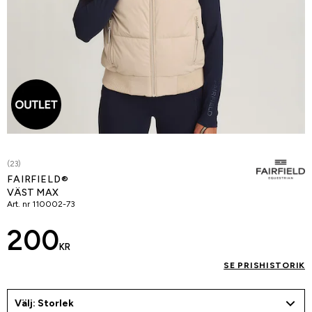
(23)
FAIRFIELD®
VÄST MAX
Art. nr
110002-73
200
KR
SE PRISHISTORIK
Välj: Storlek