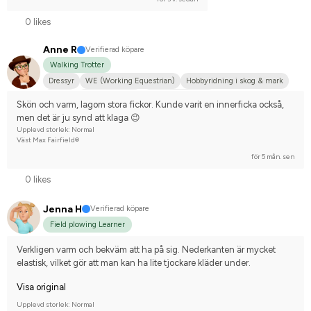
0 likes
Anne R
Verifierad köpare
Walking Trotter
Dressyr
WE (Working Equestrian)
Hobbyridning i skog & mark
Tinker
Kallblodstravare
Nej, jag tävlar inte
Skön och varm, lagom stora fickor. Kunde varit en innerficka också, 
men det är ju synd att klaga 😉
Upplevd storlek: Normal
Väst Max Fairfield®
för 5 mån. sen
0 likes
Jenna H
Verifierad köpare
Field plowing Learner
Verkligen varm och bekväm att ha på sig. Nederkanten är mycket 
elastisk, vilket gör att man kan ha lite tjockare kläder under.
Visa original
Upplevd storlek: Normal