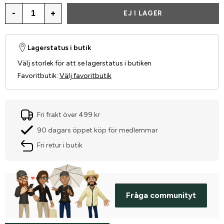
-
+
EJ I LAGER
Lagerstatus i butik
Välj storlek för att se lagerstatus i butiken
Favoritbutik
:
Välj favoritbutik
Fri frakt över 499 kr
90 dagars öppet köp för medlemmar
Fri retur i butik
Fråga communityt