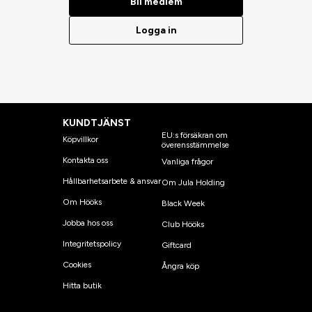
Bli medlem
Logga in
KUNDTJÄNST
EU:s försäkran om
Köpvillkor
överensstämmelse
Kontakta oss
Vanliga frågor
Hållbarhetsarbete & ansvar
Om Jula Holding
Om Hööks
Black Week
Jobba hos oss
Club Hööks
Integritetspolicy
Giftcard
Cookies
Ångra köp
Hitta butik