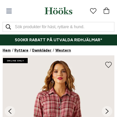
500KR RABATT PÅ UTVALDA RIDHJÄLMAR*
Hem
Ryttare
Damkläder
Western
ONLINE ONLY