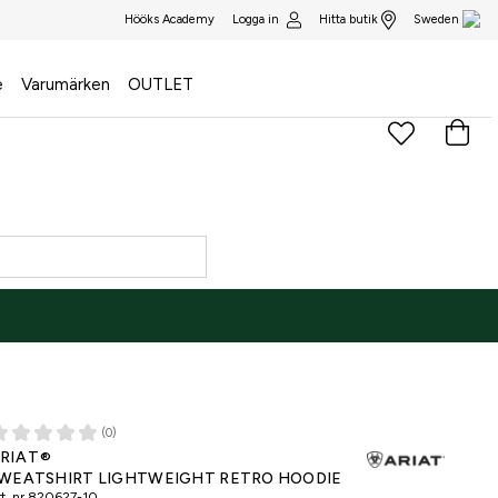
Logga in
Hitta butik
Hööks Academy
Sweden
e
Varumärken
OUTLET
(0)
NE ONLY
RIAT®
WEATSHIRT LIGHTWEIGHT RETRO HOODIE
t. nr
820627-10