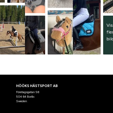
Vis
fler
bil
HÖÖKS HÄSTSPORT AB
Företagsgatan 58
504 64 Borås
Sweden