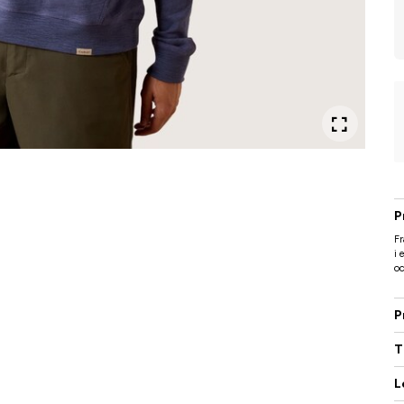
P
Fr
i 
o
P
T
L