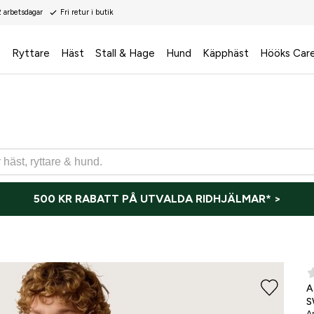
2 arbetsdagar
Fri retur i butik
s
Ryttare
Häst
Stall & Hage
Hund
Käpphäst
Hööks Car
500 KR RABATT PÅ UTVALDA RIDHJÄLMAR* >
ONLI
A
S
Ar