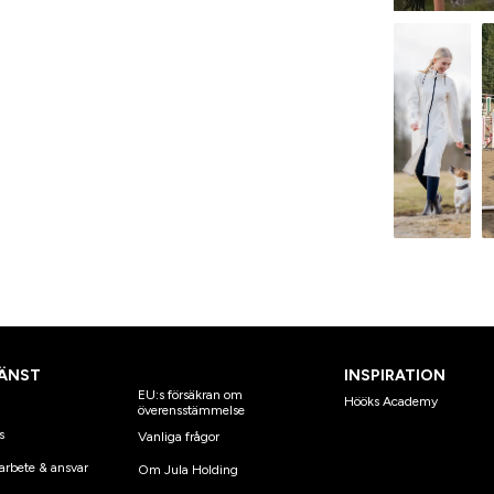
ÄNST
INSPIRATION
EU:s försäkran om
Hööks Academy
överensstämmelse
s
Vanliga frågor
arbete & ansvar
Om Jula Holding