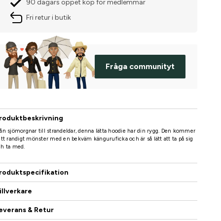
90 dagars öppet köp för medlemmar
Fri retur i butik
Fråga communityt
roduktbeskrivning
ån sjömorgnar till strandeldar, denna lätta hoodie har din rygg. Den kommer
ett randigt mönster med en bekväm känguruficka och är så lätt att ta på sig
ch ta med.
roduktspecifikation
illverkare
everans & Retur