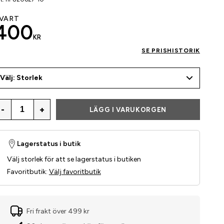
VART
400
KR
SE PRISHISTORIK
Välj: Storlek
-
+
LÄGG I VARUKORGEN
Lagerstatus i butik
Välj storlek för att se lagerstatus i butiken
Favoritbutik
:
Välj favoritbutik
Fri frakt över 499 kr