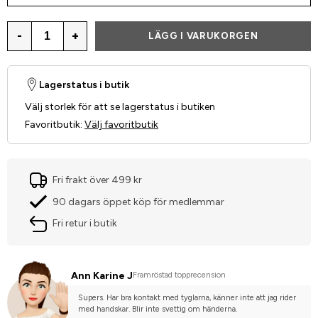
-
+
LÄGG I VARUKORGEN
Lagerstatus i butik
Välj storlek för att se lagerstatus i butiken
Favoritbutik
:
Välj favoritbutik
Fri frakt över 499 kr
90 dagars öppet köp för medlemmar
Fri retur i butik
Ann Karine J
Framröstad topprecension
Supers. Har bra kontakt med tyglarna, känner inte att jag rider 
med handskar. Blir inte svettig om händerna.