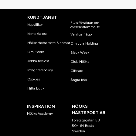
KUNDTJÄNST
EU:s försäkran om
Köpvillkor
överensstämmelse
Kontakta oss
Vanliga frågor
Hållbarhetsarbete & ansvar
Om Jula Holding
Om Hööks
Black Week
Jobba hos oss
Club Hööks
Integritetspolicy
Giftcard
Cookies
Ångra köp
Hitta butik
INSPIRATION
HÖÖKS
HÄSTSPORT AB
Hööks Academy
Företagsgatan 58
504 64 Borås
Sweden