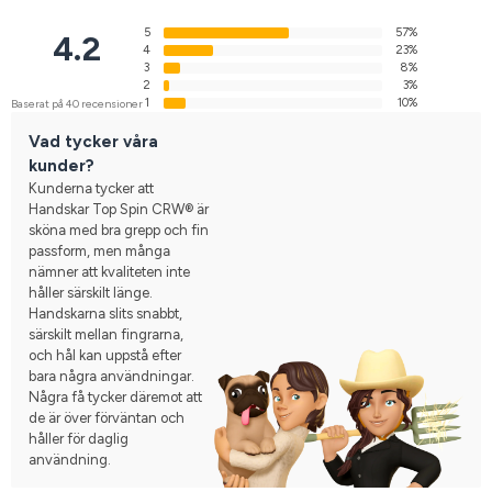
5
57%
4.2
4
23%
3
8%
2
3%
1
10%
Baserat på 40 recensioner
Vad tycker våra
kunder?
Kunderna tycker att
Handskar Top Spin CRW® är
sköna med bra grepp och fin
passform, men många
nämner att kvaliteten inte
håller särskilt länge.
Handskarna slits snabbt,
särskilt mellan fingrarna,
och hål kan uppstå efter
bara några användningar.
Några få tycker däremot att
de är över förväntan och
håller för daglig
användning.