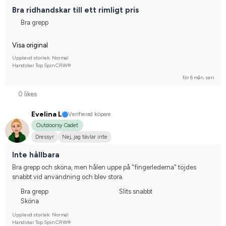
Svenskt varmblod (SWB)
Norsk varmblodshäst
Holsteiner
Bra ridhandskar till ett rimligt pris
Dansk varmblod
Nej, jag tävlar inte
Bra grepp
Visa original
Upplevd storlek: Normal
Handskar Top Spin CRW®
för 6 mån. sen
0 likes
Evelina L
Verifierad köpare
Outdoorsy Cadet
Dressyr
Nej, jag tävlar inte
Inte hållbara
Bra grepp och sköna, men hålen uppe på "fingerlederna" töjdes 
snabbt vid användning och blev stora.
Bra grepp
Slits snabbt
Sköna
Upplevd storlek: Normal
Handskar Top Spin CRW®