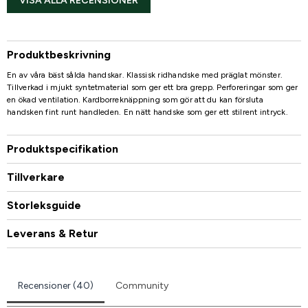
VISA ALLA RECENSIONER
Produktbeskrivning
En av våra bäst sålda handskar. Klassisk ridhandske med präglat mönster.
Tillverkad i mjukt syntetmaterial som ger ett bra grepp. Perforeringar som ger
en ökad ventilation. Kardborreknäppning som gör att du kan försluta
handsken fint runt handleden. En nätt handske som ger ett stilrent intryck.
Produktspecifikation
Tillverkare
Storleksguide
Leverans & Retur
Recensioner (40)
Community