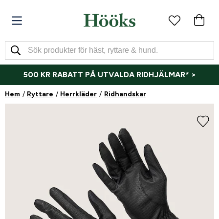
500 KR RABATT PÅ UTVALDA RIDHJÄLMAR* >
Hem
Ryttare
Herrkläder
Ridhandskar