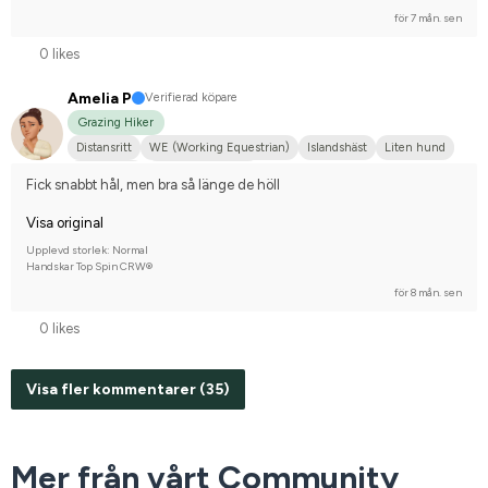
för 7 mån. sen
0 likes
Amelia P
Verifierad köpare
Grazing Hiker
Distansritt
WE (Working Equestrian)
Islandshäst
Liten hund
Islandshäst
Nej, jag tävlar inte
Fick snabbt hål, men bra så länge de höll
Visa original
Upplevd storlek: Normal
Handskar Top Spin CRW®
för 8 mån. sen
0 likes
Visa fler kommentarer (35)
Mer från vårt Community