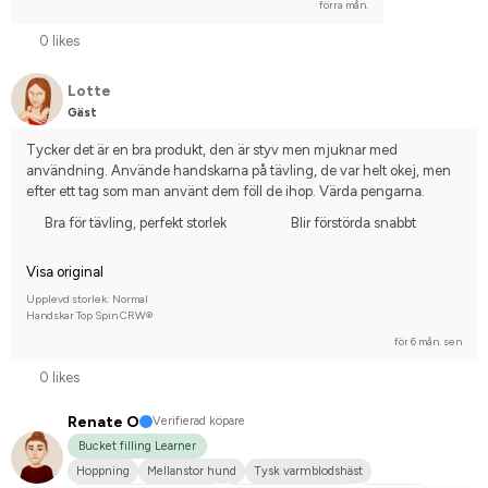
förra mån.
0 likes
Lotte
Gäst
Tycker det är en bra produkt, den är styv men mjuknar med 
användning. Använde handskarna på tävling, de var helt okej, men 
efter ett tag som man använt dem föll de ihop. Värda pengarna.
Bra för tävling, perfekt storlek
Blir förstörda snabbt
Visa original
Upplevd storlek: Normal
Handskar Top Spin CRW®
för 6 mån. sen
0 likes
Renate O
Verifierad köpare
Bucket filling Learner
Hoppning
Mellanstor hund
Tysk varmblodshäst