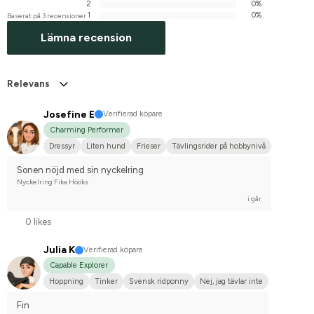
2
0%
1
0%
Baserat på 3 recensioner
Lämna recension
Relevans
Josefine E
Verifierad köpare
Charming Performer
Dressyr
Liten hund
Frieser
Tävlingsrider på hobbynivå
Sonen nöjd med sin nyckelring
Nyckelring Fika Hööks
i går
0 likes
Julia K
Verifierad köpare
Capable Explorer
Hoppning
Tinker
Svensk ridponny
Nej, jag tävlar inte
Fin