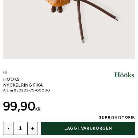
(3)
HÖÖKS
NYCKELRING FIKA
Art. nr
930203-70-00000
99,90
KR
SE PRISHISTORIK
-
+
LÄGG I VARUKORGEN