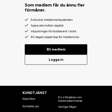
Som medlem får du ännu fler
förmåner.
Exklusiva medlemserbjudanden
Spara alla kvitton digitalt
Inbjudningar till klubbevent i butik
90 dagars öppet köp för medlemmar
Bli medlem
Logga in
KUNDTJÄNST
EU:s försäkran om
Köpvillkor
överensstämmelse
Kontakta oss
Vanliga frågor