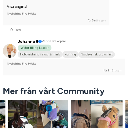
Visa original
Nyckelring Fika Hööks
för 5 mån. sen
0 likes
Johanna R
Verifierad köpare
Water filling Leader
Hobbyridning i skog & mark
Körning
Nordsvensk brukshäst
Shetlandsponny
Annan häst
Nej, jag tävlar inte
Nyckelring Fika Hööks
för 3 mån. sen
Mer från vårt Community