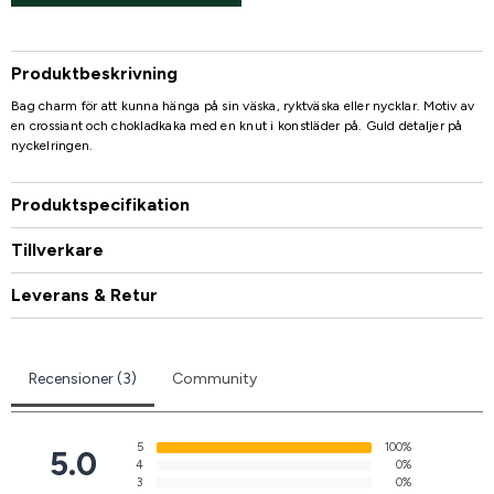
Produktbeskrivning
Bag charm för att kunna hänga på sin väska, ryktväska eller nycklar. Motiv av
en crossiant och chokladkaka med en knut i konstläder på. Guld detaljer på
nyckelringen.
Produktspecifikation
Tillverkare
Leverans & Retur
Recensioner (3)
Community
5
100%
5.0
4
0%
3
0%