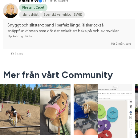
Emelie W
Verifierad köpare
Pleasant Cadet
Islandshäst
Svenskt varmblod (SWB)
Snyggt och slitstarkt band i perfekt längd, älskar också 
snäppfunktionen som gör det enkelt att haka på och av nycklar.
Nyckelring Hööks
för 2 mån. sen
0 likes
Mer från vårt Community