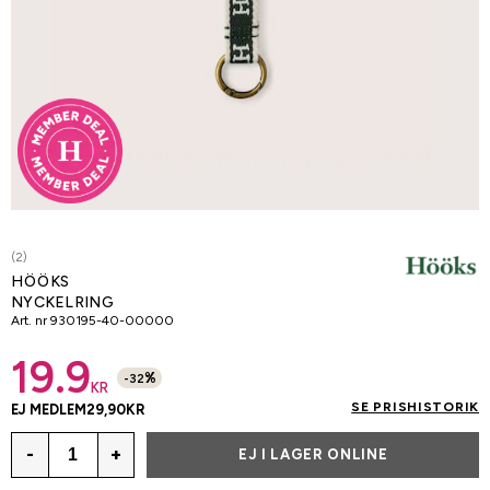
(2)
HÖÖKS
NYCKELRING
Art. nr
930195-40-00000
19.9
%
-
32
KR
SE PRISHISTORIK
EJ MEDLEM
29,90
KR
-
+
EJ I LAGER ONLINE