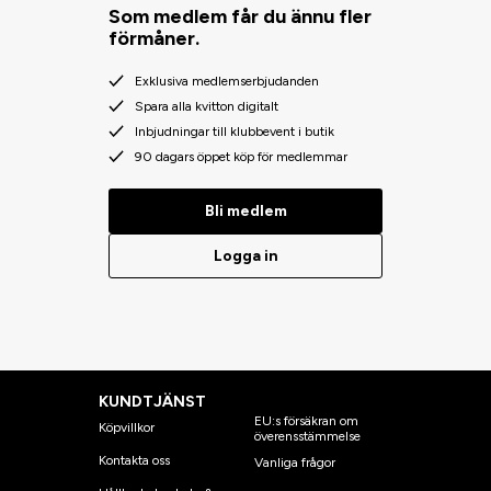
Som medlem får du ännu fler
förmåner.
Exklusiva medlemserbjudanden
Spara alla kvitton digitalt
Inbjudningar till klubbevent i butik
90 dagars öppet köp för medlemmar
Bli medlem
Logga in
KUNDTJÄNST
EU:s försäkran om
Köpvillkor
överensstämmelse
Kontakta oss
Vanliga frågor