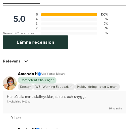
5
100%
5.0
4
0%
3
0%
2
0%
1
0%
Baserat på 2 recensioner
Lämna recension
Relevans
Amanda H
Verifierad köpare
Competent Challenger
Dressyr
WE (Working Equestrian)
Hobbyridning i skog & mark
Körning
Liten hund
Shetlandsponny
Dansk varmblod
Har på alla mina stallnycklar, stilrent och snyggt.
Tävlingsrider på hobbynivå
Nyckelring Hööks
förra mån.
0 likes