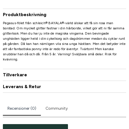
Produktbeskrivning
Pegasus-fölet från schleich® BAYALA®-värld älskar att få sin rosa man
borstad. Om mycket glitter fastnar i din hårborste, vilket gör att ni får samma
glitterlook. Men du har ju inte de magiska vingarna. Den bevingade
unghästen ligger helst i din cykelkorg och dagdrömmer medan du cyklar runt
på gården. Då kan han nämligen vila sina unga hästben. Men det betyder inte
att vår fantastiska ponny inte är redo för äventyr. Tvärtom! Men kanske
snubblar han då och då. Från 5 år. Varning! Sväljbara små delar. Risk för
kvävning.
Tillverkare
Leverans & Retur
Recensioner (0)
Community