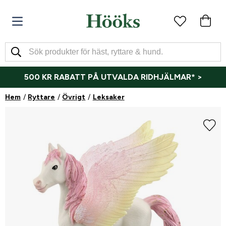
500 KR RABATT PÅ UTVALDA RIDHJÄLMAR* >
Hem
Ryttare
Övrigt
Leksaker