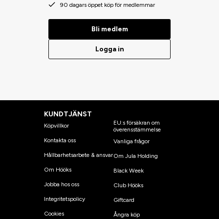
90 dagars öppet köp för medlemmar
Bli medlem
Logga in
KUNDTJÄNST
EU:s försäkran om
Köpvillkor
överensstämmelse
Kontakta oss
Vanliga frågor
Hållbarhetsarbete & ansvar
Om Jula Holding
Om Hööks
Black Week
Jobba hos oss
Club Hööks
Integritetspolicy
Giftcard
Cookies
Ångra köp