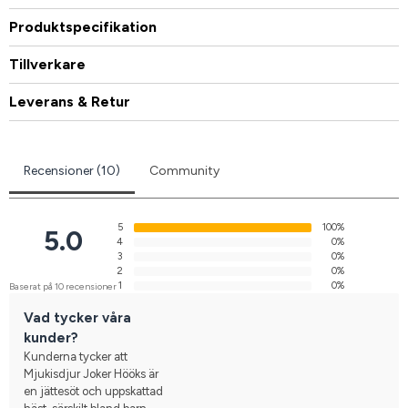
Produktspecifikation
Tillverkare
Leverans & Retur
Recensioner (10)
Community
5
100%
5.0
4
0%
3
0%
2
0%
1
0%
Baserat på 10 recensioner
Vad tycker våra
kunder?
Kunderna tycker att
Mjukisdjur Joker Hööks är
en jättesöt och uppskattad