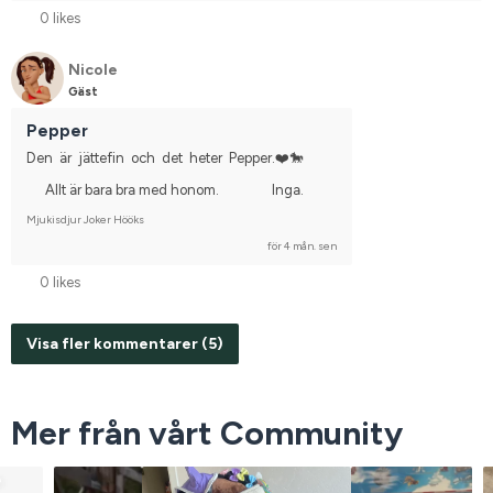
0 likes
Nicole
Gäst
Pepper
Den  är  jättefin  och  det  heter  Pepper.❤️🐎
Allt är bara bra med honom.
Inga.
Mjukisdjur Joker Hööks
för 4 mån. sen
0 likes
Visa fler kommentarer (5)
Mer från vårt Community