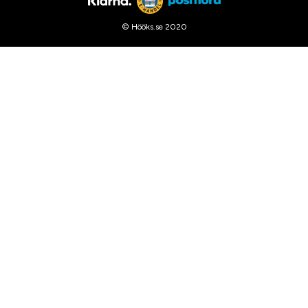
© Hööks.se 2020