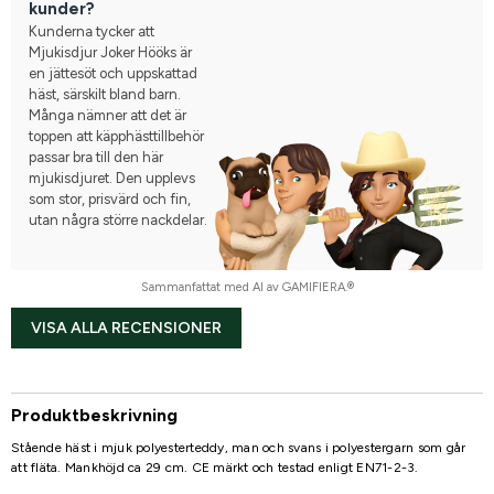
kunder?
Kunderna tycker att
Mjukisdjur Joker Hööks är
en jättesöt och uppskattad
häst, särskilt bland barn.
Många nämner att det är
toppen att käpphästtillbehör
passar bra till den här
mjukisdjuret. Den upplevs
som stor, prisvärd och fin,
utan några större nackdelar.
Sammanfattat med AI av GAMIFIERA.®
VISA ALLA RECENSIONER
Produktbeskrivning
Stående häst i mjuk polyesterteddy, man och svans i polyestergarn som går
att fläta. Mankhöjd ca 29 cm. CE märkt och testad enligt EN71-2-3.