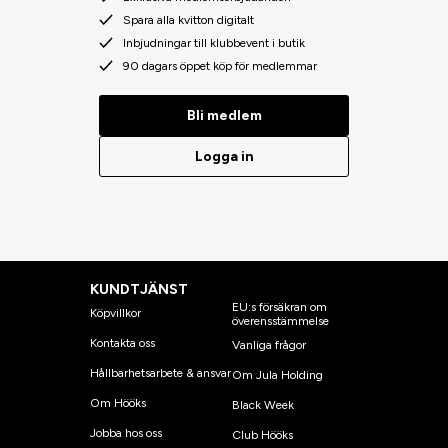
Spara alla kvitton digitalt
Inbjudningar till klubbevent i butik
90 dagars öppet köp för medlemmar
Bli medlem
Logga in
KUNDTJÄNST
EU:s försäkran om
Köpvillkor
överensstämmelse
Kontakta oss
Vanliga frågor
Hållbarhetsarbete & ansvar
Om Jula Holding
Om Hööks
Black Week
Jobba hos oss
Club Hööks