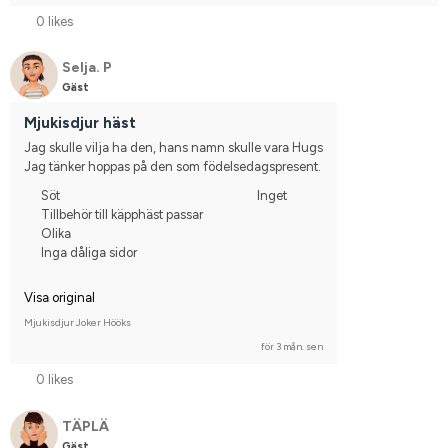
0 likes
Selja. P
Gäst
Mjukisdjur häst
Jag skulle vilja ha den, hans namn skulle vara Hugs
Jag tänker hoppas på den som födelsedagspresent.
Söt
Inget
Tillbehör till käpphäst passar
Olika
Inga dåliga sidor
Visa original
Mjukisdjur Joker Hööks
för 3 mån. sen
0 likes
TÄPLÄ
Gäst