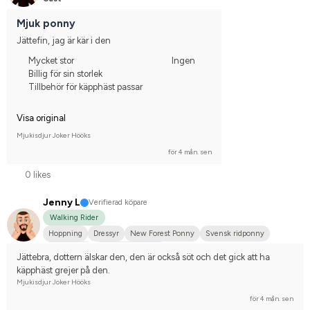
Mjuk ponny
Jättefin, jag är kär i den
Mycket stor
Ingen
Billig för sin storlek
Tillbehör för käpphäst passar
Visa original
Mjukisdjur Joker Hööks
för 4 mån. sen
0 likes
Jenny L
Verifierad köpare
Walking Rider
Hoppning
Dressyr
New Forest Ponny
Svensk ridponny
Annan häst
Nej, jag tävlar inte
Jättebra, dottern älskar den, den är också söt och det gick att ha 
käpphäst grejer på den.
Mjukisdjur Joker Hööks
för 4 mån. sen