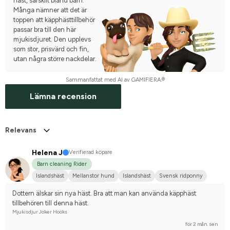
häst, särskilt bland barn.
Många nämner att det är
toppen att käpphästtillbehör
passar bra till den här
mjukisdjuret. Den upplevs
som stor, prisvärd och fin,
utan några större nackdelar.
Sammanfattat med AI av GAMIFIERA.®
Lämna recension
Relevans
Helena J
Verifierad köpare
Barn cleaning Rider
Islandshäst
Mellanstor hund
Islandshäst
Svensk ridponny
Tävlingsrider på hobbynivå
Dottern älskar sin nya häst. Bra att man kan använda käpphäst 
tillbehören till denna häst.
Mjukisdjur Joker Hööks
för 2 mån. sen