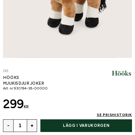
(10)
HÖÖKS
MJUKISDJUR JOKER
Art. nr
930194-3B-00000
299
KR
SE PRISHISTORIK
-
+
LÄGG I VARUKORGEN