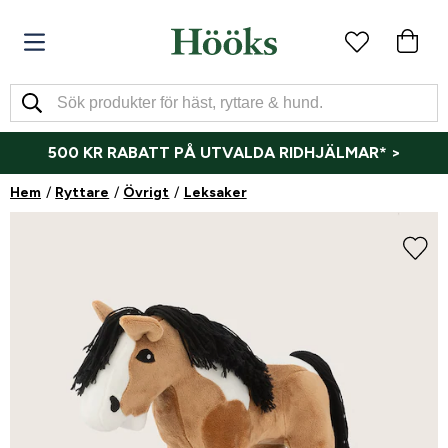
500 KR RABATT PÅ UTVALDA RIDHJÄLMAR* >
Hem
Ryttare
Övrigt
Leksaker