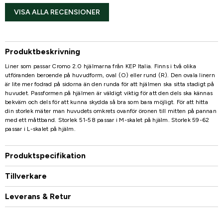
VISA ALLA RECENSIONER
Produktbeskrivning
Liner som passar Cromo 2.0 hjälmarna från KEP Italia. Finns i två olika
utföranden beroende på huvudform, oval (O) eller rund (R). Den ovala linern
är lite mer fodrad på sidorna än den runda för att hjälmen ska sitta stadigt på
huvudet. Passformen på hjälmen är väldigt viktig för att den dels ska kännas
bekväm och dels för att kunna skydda så bra som bara möjligt. För att hitta
din storlek mäter man huvudets omkrets ovanför öronen till mitten på pannan
med ett måttband. Storlek 51-58 passar i M-skalet på hjälm. Storlek 59-62
passar i L-skalet på hjälm.
Produktspecifikation
Tillverkare
Leverans & Retur