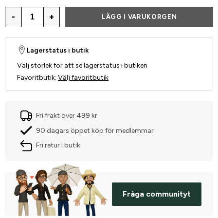
-
+
LÄGG I VARUKORGEN
Lagerstatus i butik
Välj storlek för att se lagerstatus i butiken
Favoritbutik
:
Välj favoritbutik
Fri frakt över 499 kr
90 dagars öppet köp för medlemmar
Fri retur i butik
Fråga communityt