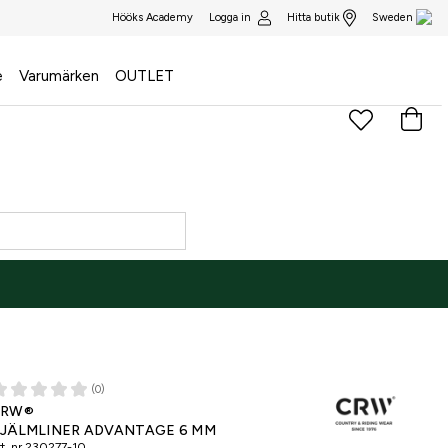
Logga in
Hitta butik
Hööks Academy
Sweden
e
Varumärken
OUTLET
(0)
NE ONLY
CRW®
JÄLMLINER ADVANTAGE 6 MM
t. nr
230277-10