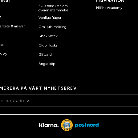
ÄNST
INSPIRATION
EU:s försäkran om
Hööks Academy
överensstämmelse
s
Vanliga frågor
arbete & ansvar
Om Jula Holding
Black Week
ss
Club Hööks
olicy
Giftcard
Ångra köp
MERERA PÅ VÅRT NYHETSBREV