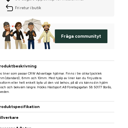
Fri retur i butik
Fråga communityt
roduktbeskrivning
s liner som passar CRW Advantage hjälmar. Finns i tre olika tjocklek
mm(standard), 8mm och 10mm. Med hjälp av liner kan du finjustera
ssform eller helt enkelt byta ut den vid behov, på så vis känns din hjälm
äsch och bekväm längre. Hööks Hästsport AB Företagsgatan 58 50177 Borås,
weden.
roduktspecifikation
illverkare