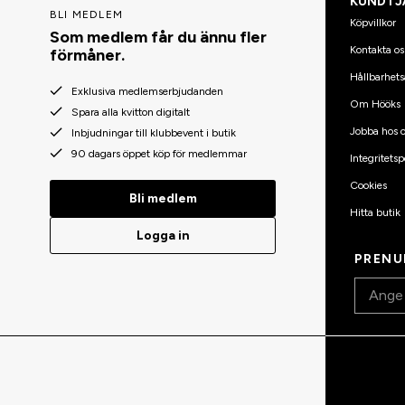
KUNDTJ
BLI MEDLEM
Köpvillkor
Som medlem får du ännu fler
Kontakta os
förmåner.
Hållbarhets
Exklusiva medlemserbjudanden
Om Hööks
Spara alla kvitton digitalt
Jobba hos o
Inbjudningar till klubbevent i butik
90 dagars öppet köp för medlemmar
Integritetsp
Cookies
Bli medlem
Hitta butik
Logga in
PRENU