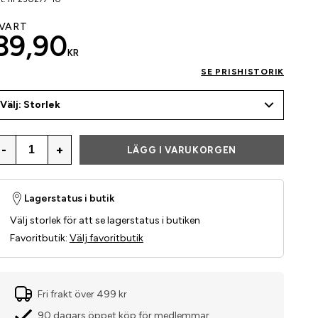
VART
89,90
KR
SE PRISHISTORIK
Välj: Storlek
-
+
LÄGG I VARUKORGEN
Lagerstatus i butik
Välj storlek för att se lagerstatus i butiken
Favoritbutik
:
Välj favoritbutik
Fri frakt över 499 kr
90 dagars öppet köp för medlemmar