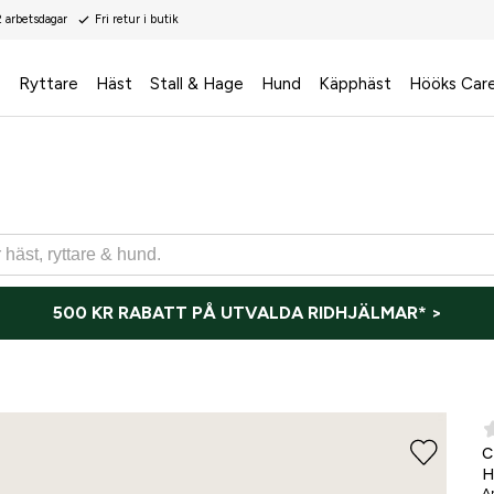
2 arbetsdagar
Fri retur i butik
s
Ryttare
Häst
Stall & Hage
Hund
Käpphäst
Hööks Car
500 KR RABATT PÅ UTVALDA RIDHJÄLMAR* >
ONLI
H
Ar