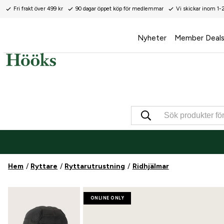
Fri frakt över 499 kr
90 dagar öppet köp för medlemmar
Vi skickar inom 1-
Nyheter
Member Deal
Hem
Ryttare
Ryttarutrustning
Ridhjälmar
ONLINE ONLY