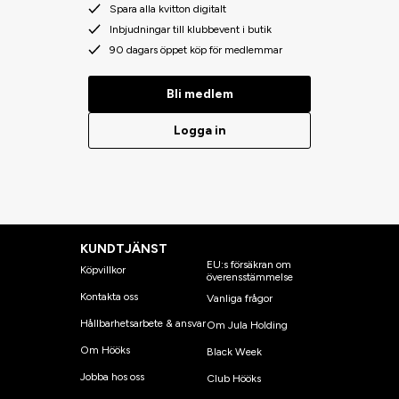
Spara alla kvitton digitalt
Inbjudningar till klubbevent i butik
90 dagars öppet köp för medlemmar
Bli medlem
Logga in
KUNDTJÄNST
EU:s försäkran om
Köpvillkor
överensstämmelse
Kontakta oss
Vanliga frågor
Hållbarhetsarbete & ansvar
Om Jula Holding
Om Hööks
Black Week
Jobba hos oss
Club Hööks