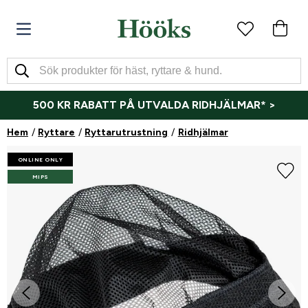
500 KR RABATT PÅ UTVALDA RIDHJÄLMAR* >
Hem
Ryttare
Ryttarutrustning
Ridhjälmar
ONLINE ONLY
MIPS