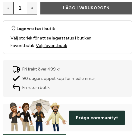
-
+
LÄGG I VARUKORGEN
Lagerstatus i butik
Välj storlek för att se lagerstatus i butiken
Favoritbutik
:
Välj favoritbutik
Fri frakt över 499 kr
90 dagars öppet köp för medlemmar
Fri retur i butik
Fråga communityt