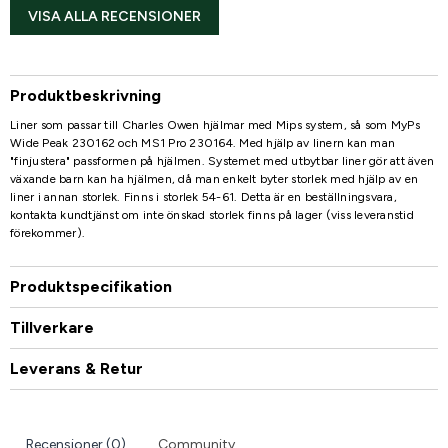
VISA ALLA RECENSIONER
Produktbeskrivning
Liner som passar till Charles Owen hjälmar med Mips system, så som MyPs
Wide Peak 230162 och MS1 Pro 230164. Med hjälp av linern kan man
"finjustera" passformen på hjälmen. Systemet med utbytbar liner gör att även
växande barn kan ha hjälmen, då man enkelt byter storlek med hjälp av en
liner i annan storlek. Finns i storlek 54-61. Detta är en beställningsvara,
kontakta kundtjänst om inte önskad storlek finns på lager (viss leveranstid
förekommer).
Produktspecifikation
Tillverkare
Leverans & Retur
Recensioner (0)
Community