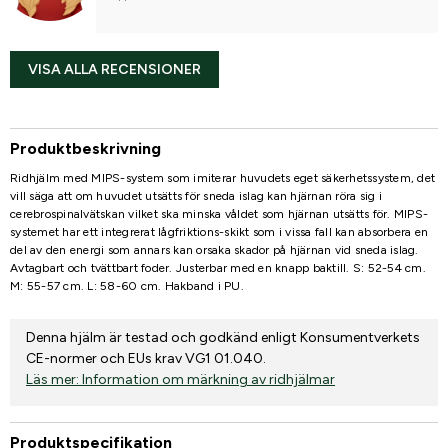
VISA ALLA RECENSIONER
Produktbeskrivning
Ridhjälm med MIPS-system som imiterar huvudets eget säkerhetssystem, det
vill säga att om huvudet utsätts för sneda islag kan hjärnan röra sig i
cerebrospinalvätskan vilket ska minska våldet som hjärnan utsätts för. MIPS-
systemet har ett integrerat lågfriktions-skikt som i vissa fall kan absorbera en
del av den energi som annars kan orsaka skador på hjärnan vid sneda islag.
Avtagbart och tvättbart foder. Justerbar med en knapp baktill. S: 52-54 cm.
M: 55-57 cm. L: 58-60 cm. Hakband i PU.
Denna hjälm är testad och godkänd enligt Konsumentverkets
CE-normer och EUs krav VG1 01.040.
Läs mer: Information om märkning av ridhjälmar
Produktspecifikation