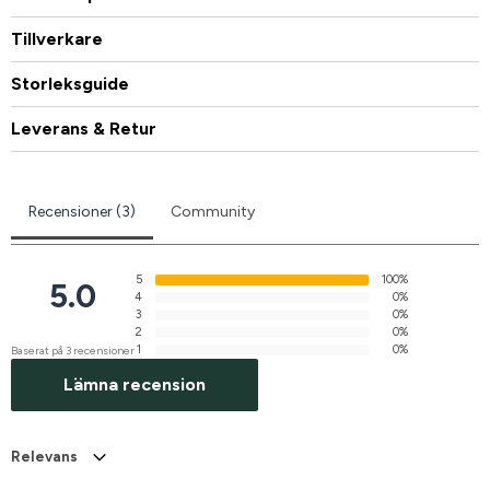
Tillverkare
Storleksguide
Leverans & Retur
Recensioner (3)
Community
5
100%
5.0
4
0%
3
0%
2
0%
1
0%
Baserat på 3 recensioner
Lämna recension
Relevans