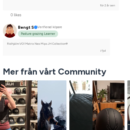
för 2 år sen
0 likes
Bengt S
Verifierad köpare
Pasture grazing Learner
Ridhjälm VG1 Matrix Neo Mips JH Collection®
i fjol
Mer från vårt Community