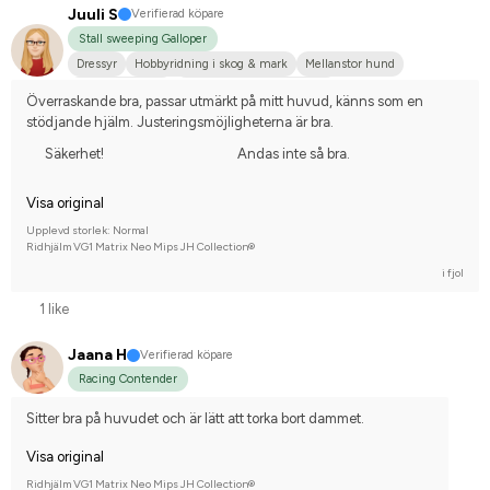
Juuli S
Verifierad köpare
Stall sweeping Galloper
Dressyr
Hobbyridning i skog & mark
Mellanstor hund
Arabiskt fullblod
Tävlingsrider på hobbynivå
Överraskande bra, passar utmärkt på mitt huvud, känns som en 
stödjande hjälm. Justeringsmöjligheterna är bra.
Säkerhet!
Andas inte så bra.
Visa original
Upplevd storlek: Normal
Ridhjälm VG1 Matrix Neo Mips JH Collection®
i fjol
1 like
Jaana H
Verifierad köpare
Racing Contender
Sitter bra på huvudet och är lätt att torka bort dammet.
Visa original
Ridhjälm VG1 Matrix Neo Mips JH Collection®