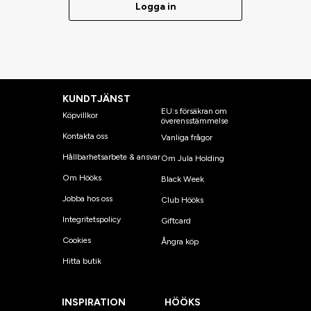
Logga in
KUNDTJÄNST
EU:s försäkran om
Köpvillkor
överensstämmelse
Kontakta oss
Vanliga frågor
Hållbarhetsarbete & ansvar
Om Jula Holding
Om Hööks
Black Week
Jobba hos oss
Club Hööks
Integritetspolicy
Giftcard
Cookies
Ångra köp
Hitta butik
INSPIRATION
HÖÖKS