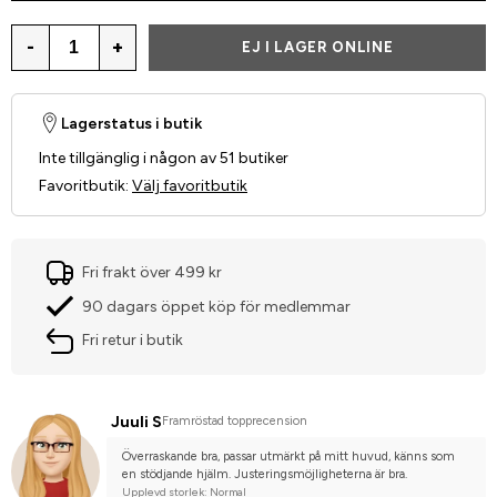
-
+
EJ I LAGER ONLINE
Lagerstatus i butik
Inte tillgänglig i någon av 51 butiker
Favoritbutik
:
Välj favoritbutik
Fri frakt över 499 kr
90 dagars öppet köp för medlemmar
Fri retur i butik
Juuli S
Framröstad topprecension
Överraskande bra, passar utmärkt på mitt huvud, känns som 
en stödjande hjälm. Justeringsmöjligheterna är bra.
Upplevd storlek: Normal