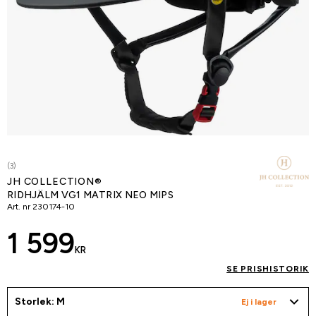
(3)
JH COLLECTION®
RIDHJÄLM VG1 MATRIX NEO MIPS
Art. nr
230174-10
1 599
KR
SE PRISHISTORIK
Storlek: M
Ej i lager