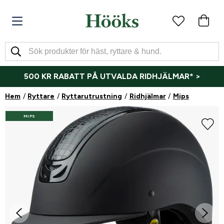
500 KR RABATT PÅ UTVALDA RIDHJÄLMAR* >
Hem
Ryttare
Ryttarutrustning
Ridhjälmar
Mips
MIPS