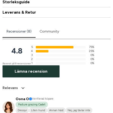
Storleksguide
Leverans & Retur
Recensioner (8)
Community
5
75%
4.8
4
25%
3
0%
2
0%
1
0%
Baserat på 8 recensioner
Lämna recension
Relevans
Oona O
Verifierad köpare
Pasture grazing Cadet
Dressyr
Liten hund
Annan häst
Nej, jag tävlar inte