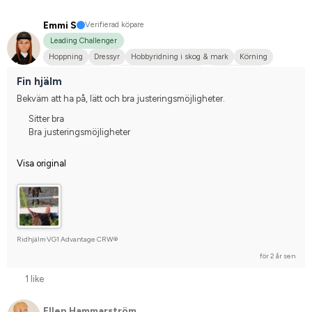
Emmi S
Verifierad köpare
Leading Challenger
Hoppning
Dressyr
Hobbyridning i skog & mark
Körning
Varmblodstravare
Finskt varmblod (FWB)
Finskt kallblod
Fin hjälm
Tävlingsrider på hobbynivå
Bekväm att ha på, lätt och bra justeringsmöjligheter.
Sitter bra
Bra justeringsmöjligheter
Visa original
Ridhjälm VG1 Advantage CRW®
för 2 år sen
1 like
Ellen Hammarström