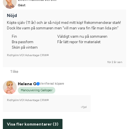
Gäst
Nöjd
Köpte själv (11 år) och är så nöjd med mitt köp! Rekommenderar stark! 
Dock lite varm på sommaren men ”vill man vara fin får man lida pin”
Fin
Väldigt varm nu på sommaren
Bra passform
Får lätt repor för materialet
Skön på vintern
Ridhjälm VG1 Advantage CRW®
för 2 år sen
1 like
Helene G
Verifierad köpare
Manouvering Galloper
Ridhjälm VG1 Advantage CRW®
i fjol
Visa fler kommentarer (3)