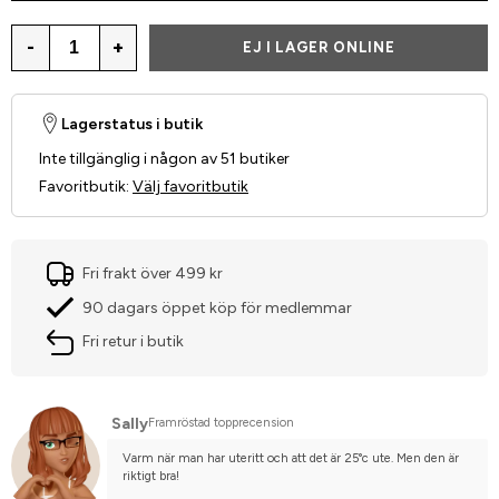
-
+
EJ I LAGER ONLINE
Lagerstatus i butik
Inte tillgänglig i någon av 51 butiker
Favoritbutik
:
Välj favoritbutik
Fri frakt över 499 kr
90 dagars öppet köp för medlemmar
Fri retur i butik
Sally
Framröstad topprecension
Varm när man har uteritt och att det är 25°c ute. Men den är 
riktigt bra!