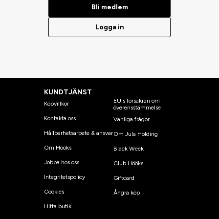
Bli medlem
Logga in
KUNDTJÄNST
EU:s försäkran om
Köpvillkor
överensstämmelse
Kontakta oss
Vanliga frågor
Hållbarhetsarbete & ansvar
Om Jula Holding
Om Hööks
Black Week
Jobba hos oss
Club Hööks
Integritetspolicy
Giftcard
Cookies
Ångra köp
Hitta butik