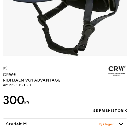
(8)
CRW®
RIDHJÄLM VG1 ADVANTAGE
Art. nr
230121-20
300
KR
SE PRISHISTORIK
Storlek: M
Ej i lager