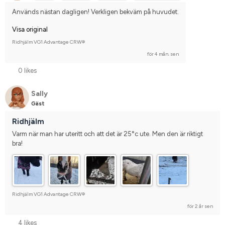
Används nästan dagligen! Verkligen bekväm på huvudet.
Visa original
Ridhjälm VG1 Advantage CRW®
för 4 mån. sen
0 likes
Sally
Gäst
Ridhjälm
Varm när man har uteritt och att det är 25°c ute. Men den är riktigt 
bra!
Ridhjälm VG1 Advantage CRW®
för 2 år sen
4 likes