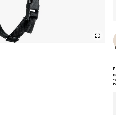
P
Ri
ve
Ha