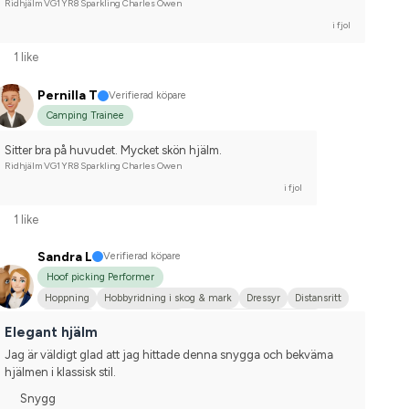
Ridhjälm VG1 YR8 Sparkling Charles Owen
i fjol
1 like
Pernilla T
Verifierad köpare
Camping Trainee
Sitter bra på huvudet. Mycket skön hjälm.
Ridhjälm VG1 YR8 Sparkling Charles Owen
i fjol
1 like
Sandra L
Verifierad köpare
Hoof picking Performer
Hoppning
Hobbyridning i skog & mark
Dressyr
Distansritt
Stor hund
Arabiskt fullblod
Tävlingsrider på hobbynivå
Elegant hjälm
Jag är väldigt glad att jag hittade denna snygga och bekväma 
hjälmen i klassisk stil.
Snygg