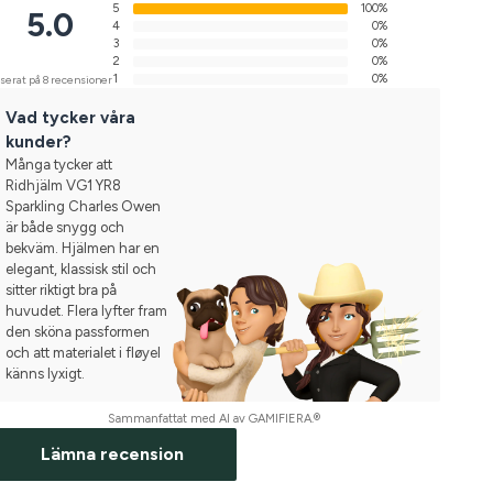
5
100%
5.0
4
0%
3
0%
2
0%
1
0%
serat på 8 recensioner
Vad tycker våra
kunder?
Många tycker att
Ridhjälm VG1 YR8
Sparkling Charles Owen
är både snygg och
bekväm. Hjälmen har en
elegant, klassisk stil och
sitter riktigt bra på
huvudet. Flera lyfter fram
den sköna passformen
och att materialet i fløyel
känns lyxigt.
Sammanfattat med AI av GAMIFIERA.®
Lämna recension