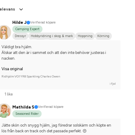
elevans
Hilde J
Verifierad köpare
Camping Expert
Dressyr
Hobbyridning i skog & mark
Hoppning
Körning
Liten hund
P.R.E.
Norsk varmblodshäst
Arabiskt fullblod
Väldigt bra hjälm.
Älskar att den är i sammet och att den inte behöver justeras i 
nacken.
Visa original
Ridhjälm VG1 YR8 Sparkling Charles Owen
i fjol
1 like
Mathilda S
Verifierad köpare
Seasoned Rider
Jätte skön och snygg hjälm, jag föredrar solskärm och köpte en 
lös från back on track och det passade perfekt. 😍