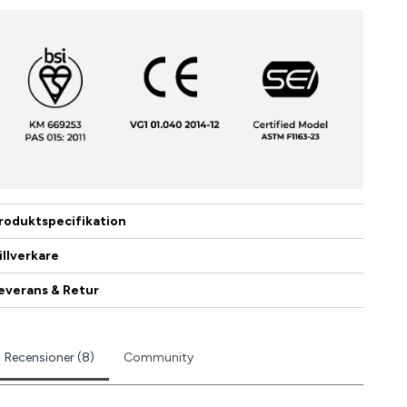
roduktspecifikation
illverkare
everans & Retur
Recensioner (8)
Community