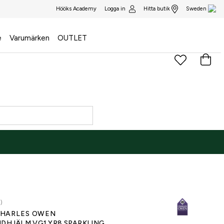
Logga in
Hitta butik
Hööks Academy
Sweden
e
Varumärken
OUTLET
)
HARLES OWEN
IDHJÄLM VG1 YR8 SPARKLING