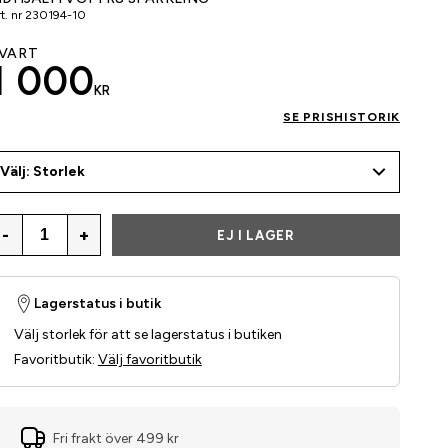
t. nr
230194-10
VART
1 000
KR
SE PRISHISTORIK
Välj: Storlek
-
+
EJ I LAGER
Lagerstatus i butik
Välj storlek för att se lagerstatus i butiken
Favoritbutik
:
Välj favoritbutik
Fri frakt över 499 kr