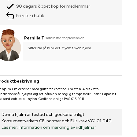
90 dagars öppet köp för medlemmar
Fri retur i butik
Pernilla T
Framröstad topprecension
Sitter bra på huvudet. Mycket skön hjälm.
roduktbeskrivning
dhjälm i microfiber med glitterdekoration i mitten. 4 diskreta
ntilationshål hjälper dig att hålla en behaglig temperatur under ridpasset.
kband och sele i nylon. Godkänd enligt PAS 015:2011.
Denna hjälm är testad och godkänd enligt
Konsumentverkets CE-normer och EUs krav VG1 01.040.
Läs mer: Information om märkning av ridhjälmar