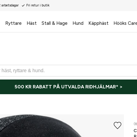
2 arbetsdagar
Fri retur i butik
s
Ryttare
Häst
Stall & Hage
Hund
Käpphäst
Hööks Car
500 KR RABATT PÅ UTVALDA RIDHJÄLMAR* >
(8
C
R