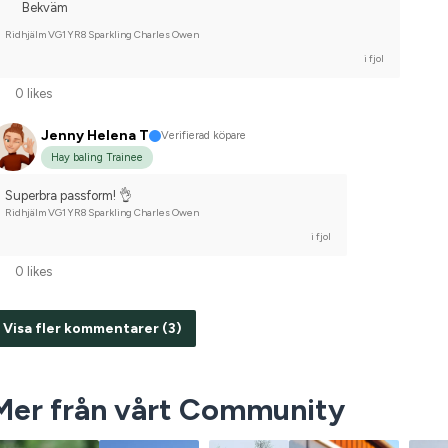
Bekväm
Ridhjälm VG1 YR8 Sparkling Charles Owen
i fjol
0 likes
Jenny Helena T
Verifierad köpare
Hay baling Trainee
Superbra passform! 👌
Ridhjälm VG1 YR8 Sparkling Charles Owen
i fjol
0 likes
Visa fler kommentarer (3)
Mer från vårt Community