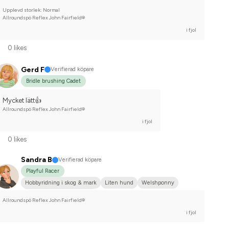
Upplevd storlek: Normal
Allroundspö Reflex John Fairfield®
i fjol
0 likes
Gerd F
Verifierad köpare
Bridle brushing Cadet
Mycket lätt👍
Allroundspö Reflex John Fairfield®
i fjol
0 likes
Sandra B
Verifierad köpare
Playful Racer
Hobbyridning i skog & mark
Liten hund
Welshponny
Tävlingsrider på hobbynivå
Allroundspö Reflex John Fairfield®
i fjol