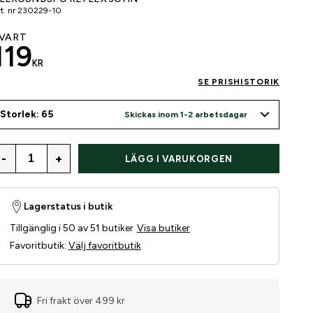
t. nr
230229-10
VART
119
KR
SE PRISHISTORIK
Storlek: 65
Skickas inom 1-2 arbetsdagar
-
+
LÄGG I VARUKORGEN
Lagerstatus i butik
Tillgänglig i 50 av 51 butiker
Visa butiker
Favoritbutik
:
Välj favoritbutik
Fri frakt över 499 kr