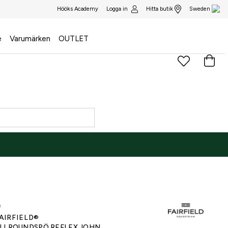
Logga in
Hitta butik
Hööks Academy
Sweden
e
Varumärken
OUTLET
)
AIRFIELD®
LLROUNDSPÖ REFLEX JOHN