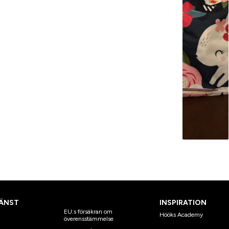
ÄNST
INSPIRATION
EU:s försäkran om
Hööks Academy
överensstämmelse