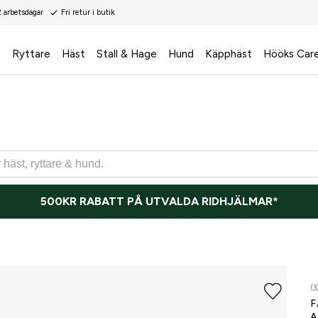
2 arbetsdagar
Fri retur i butik
s
Ryttare
Häst
Stall & Hage
Hund
Käpphäst
Hööks Car
500KR RABATT PÅ UTVALDA RIDHJÄLMAR*
(3
F
A