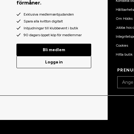
Kontakta os
förmåner.
Hållbarhets
Exklusiva medlemserbjudanden
Om Hööks
Spara alla kvitton digitalt
Jobba hos o
Inbjudningar till klubbevent i butik
90 dagars öppet köp för medlemmar
Integritetsp
Cookies
Bli medlem
Hitta butik
Logga in
PRENU