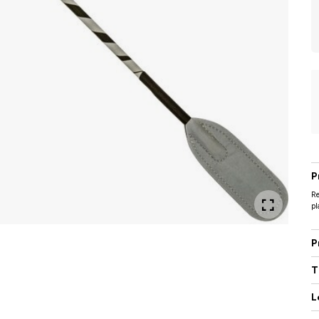
P
Re
pl
P
T
L