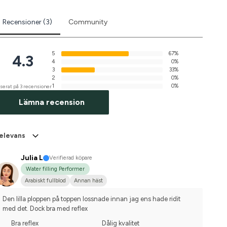
Recensioner (3)
Community
5
67%
4.3
4
0%
3
33%
2
0%
1
0%
serat på 3 recensioner
Lämna recension
elevans
Julia L
Verifierad köpare
Water filling Performer
Arabiskt fullblod
Annan häst
Den lilla ploppen på toppen lossnade innan jag ens hade ridit 
med det. Dock bra med reflex
Bra reflex
Dålig kvalitet