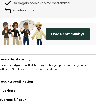
90 dagars öppet köp för medlemmar
Fri retur i butik
Fråga communityt
roduktbeskrivning
flexspö med gummiräfflat handtag för bra grepp, handrem i nylon och
astknopp. Stor klatsch i reflekterande material.
roduktspecifikation
illverkare
everans & Retur