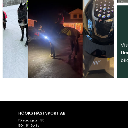
Vis
fler
bil
HÖÖKS HÄSTSPORT AB
Företagsgatan 58
504 64 Borås