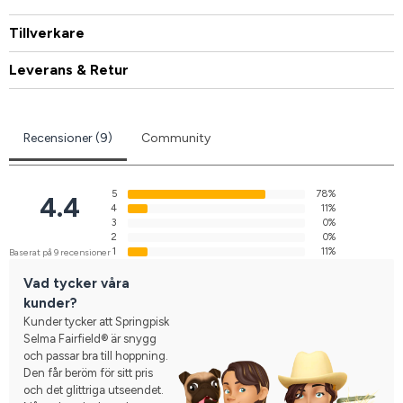
Tillverkare
Leverans & Retur
Recensioner (9)
Community
5
78%
4.4
4
11%
3
0%
2
0%
1
11%
Baserat på 9 recensioner
Vad tycker våra
kunder?
Kunder tycker att Springpisk
Selma Fairfield® är snygg
och passar bra till hoppning.
Den får beröm för sitt pris
och det glittriga utseendet.