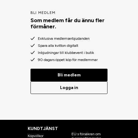
BLI MEDLEM
Som medlem får du ännu fler
förmåner.
Exklusiva medlemserbjudanden
Spara alla kvitton digitalt
Inbjudningar till klubbevent i butik
90 dagars öppet köp för medlemmar
Bli medlem
Logga in
KUNDTJÄNST
EU:s försäkran om
Köpvillkor