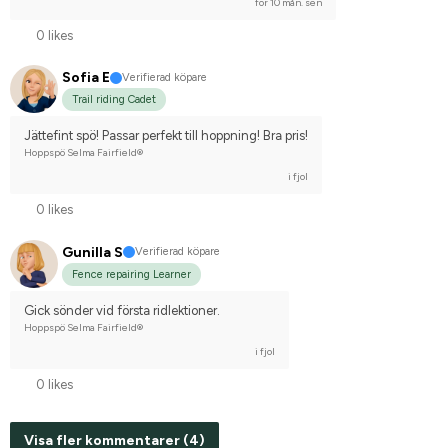
för 10 mån. sen
0 likes
Sofia E
Verifierad köpare
Trail riding Cadet
Jättefint spö! Passar perfekt till hoppning! Bra pris!
Hoppspö Selma Fairfield®
i fjol
0 likes
Gunilla S
Verifierad köpare
Fence repairing Learner
Gick sönder vid första ridlektioner.
Hoppspö Selma Fairfield®
i fjol
0 likes
Visa fler kommentarer (4)