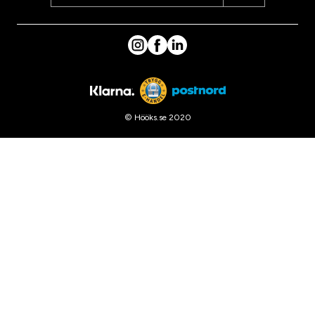
© Hööks.se 2020