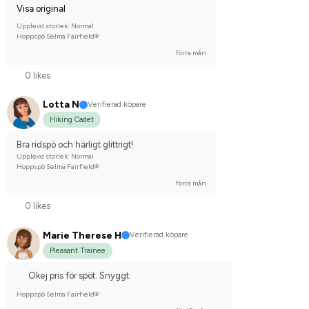
Visa original
Upplevd storlek: Normal
Hoppspö Selma Fairfield®
förra mån.
0 likes
Lotta N
Verifierad köpare
Hiking Cadet
Bra ridspö och härligt glittrigt!
Upplevd storlek: Normal
Hoppspö Selma Fairfield®
förra mån.
0 likes
Marie Therese H
Verifierad köpare
Pleasant Trainee
Okej pris för spöt. Snyggt.
Hoppspö Selma Fairfield®