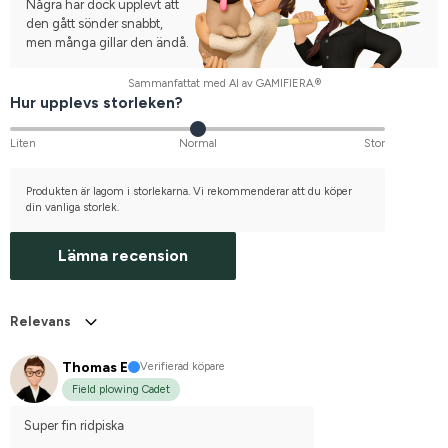
Några har dock upplevt att
den gått sönder snabbt,
men många gillar den ändå.
Sammanfattat med AI av GAMIFIERA.®
Hur upplevs storleken?
Liten
Normal
Stor
Produkten är lagom i storlekarna. Vi rekommenderar att du köper
din vanliga storlek.
Lämna recension
Relevans
Thomas E
Verifierad köpare
Field plowing Cadet
Super fin ridpiska