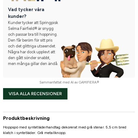
Vad tycker våra
kunder?
Kunder tycker att Springpisk
Selma Fairfield® är snygg
och passar bra till hoppning.
Den får beröm för sitt pris
och det glittriga utseendet.
Några har dock upplevt att
den gått sönder snabbt,
men många gillar den ändå.
Sammanfattat med AI av GAMIFIERA.®
VISA ALLA RECENSIONER
Produktbeskrivning
Hoppspö med syntetläderhandtag dekorerat med grå stenar. 5,5 cm bred
klatch i syntetläder. Grå metallknopp.