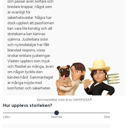
och passar även kortare och
bredare kroppar, något som
är ovanligt för
säkerhetsvästar. Några har
dock upplevt att passformen
kan vara lite konstig och att
storlekarna kan kännas
ojämna. Justerbara sidor
och nyörsdetaljer har fått
blandad respons, vissa
önskar enklare justeringar.
Västen upplevs som mjuk
och flexibel av många, även
om någon tyckte den
kändes hård. Sammantaget
är många nöjda med
komforten och säkerheten.
Sammanfattat med AI av GAMIFIERA.®
Hur upplevs storleken?
Liten
Normal
Stor