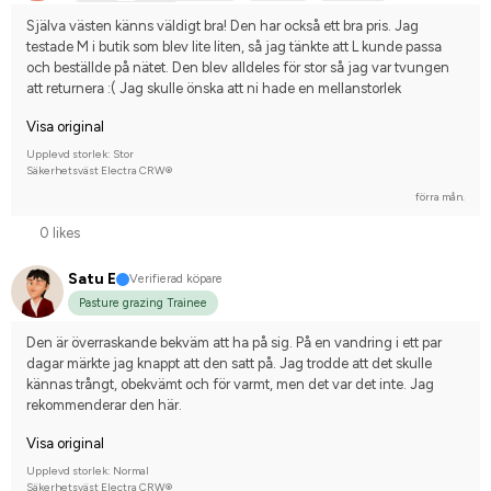
Nej, jag tävlar inte
Själva västen känns väldigt bra! Den har också ett bra pris. Jag 
testade M i butik som blev lite liten, så jag tänkte att L kunde passa 
och beställde på nätet. Den blev alldeles för stor så jag var tvungen 
att returnera :( Jag skulle önska att ni hade en mellanstorlek
Visa original
Upplevd storlek: Stor
Säkerhetsväst Electra CRW®
förra mån.
0 likes
Satu E
Verifierad köpare
Pasture grazing Trainee
Den är överraskande bekväm att ha på sig. På en vandring i ett par 
dagar märkte jag knappt att den satt på. Jag trodde att det skulle 
kännas trångt, obekvämt och för varmt, men det var det inte. Jag 
rekommenderar den här.
Visa original
Upplevd storlek: Normal
Säkerhetsväst Electra CRW®