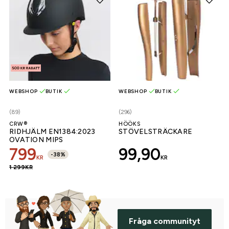
WEBSHOP
BUTIK
WEBSHOP
BUTIK
(89)
(296)
CRW®
HÖÖKS
RIDHJÄLM EN1384:2023
STÖVELSTRÄCKARE
OVATION MIPS
799
99,90
-
38
%
KR
KR
1 299
KR
Fråga communityt