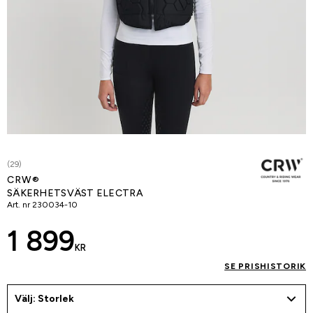
(29)
CRW®
SÄKERHETSVÄST ELECTRA
Art. nr
230034-10
1 899
KR
SE PRISHISTORIK
Välj: Storlek