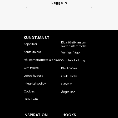
Logga in
KUNDTJÄNST
EU:s försäkran om
Köpvillkor
överensstämmelse
Kontakta oss
Vanliga frågor
Hållbarhetsarbete & ansvar
Om Jula Holding
Om Hööks
Black Week
Jobba hos oss
Club Hööks
Integritetspolicy
Giftcard
Cookies
Ångra köp
Hitta butik
INSPIRATION
HÖÖKS