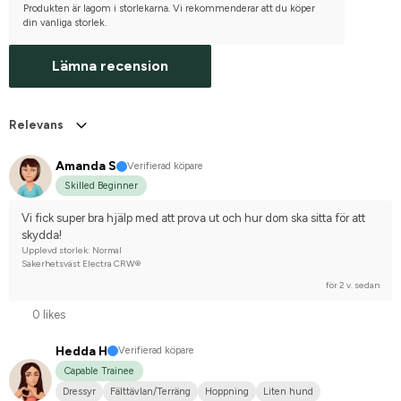
Produkten är lagom i storlekarna. Vi rekommenderar att du köper
din vanliga storlek.
Lämna recension
Relevans
Amanda S
Verifierad köpare
Skilled Beginner
Vi fick super bra hjälp med att prova ut och hur dom ska sitta för att 
skydda!
Upplevd storlek: Normal
Säkerhetsväst Electra CRW®
för 2 v. sedan
0 likes
Hedda H
Verifierad köpare
Capable Trainee
Dressyr
Fälttävlan/Terräng
Hoppning
Liten hund