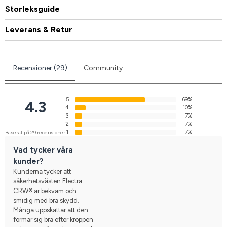
Storleksguide
Leverans & Retur
Recensioner (29)
Community
5
69%
4.3
4
10%
3
7%
2
7%
1
7%
Baserat på 29 recensioner
Vad tycker våra
kunder?
Kunderna tycker att
säkerhetsvästen Electra
CRW® är bekväm och
smidig med bra skydd.
Många uppskattar att den
formar sig bra efter kroppen