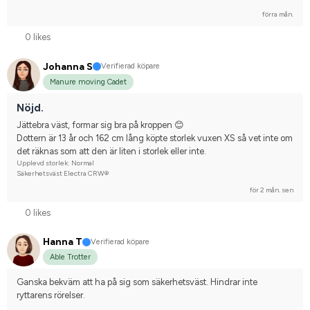
förra mån.
0 likes
Johanna S
Verifierad köpare
Manure moving Cadet
Nöjd.
Jättebra väst, formar sig bra på kroppen 😊
Dottern är 13 år och 162 cm lång köpte storlek vuxen XS så vet inte om 
det räknas som att den är liten i storlek eller inte.
Upplevd storlek: Normal
Säkerhetsväst Electra CRW®
för 2 mån. sen
0 likes
Hanna T
Verifierad köpare
Able Trotter
Ganska bekväm att ha på sig som säkerhetsväst. Hindrar inte 
ryttarens rörelser.