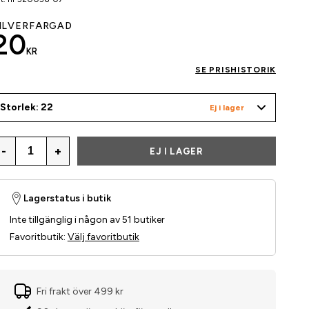
ILVERFÄRGAD
20
KR
SE PRISHISTORIK
Storlek: 22
Ej i lager
-
+
EJ I LAGER
Lagerstatus i butik
Inte tillgänglig i någon av 51 butiker
Favoritbutik
:
Välj favoritbutik
Fri frakt över 499 kr