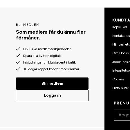
KUNDTJ
BLI MEDLEM
Köpvillkor
Som medlem får du ännu fler
Kontakta os
förmåner.
Hållbarhets
Exklusiva medlemserbjudanden
Om Hööks
Spara alla kvitton digitalt
Jobba hos o
Inbjudningar till klubbevent i butik
90 dagars öppet köp för medlemmar
Integritetsp
Cookies
Bli medlem
Hitta butik
Logga in
PRENU