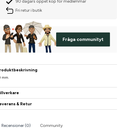
90 dagars öppet köp för medlemmar
Fri retur i butik
Fråga communityt
roduktbeskrivning
0 mm.
illverkare
everans & Retur
Recensioner (0)
Community