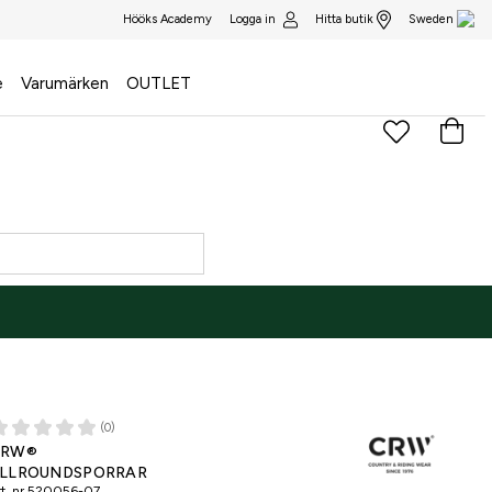
Logga in
Hitta butik
Hööks Academy
Sweden
e
Varumärken
OUTLET
(0)
CRW®
LLROUNDSPORRAR
t. nr
520056-07