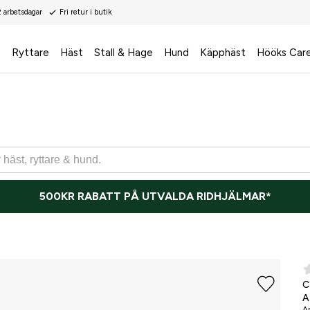
2 arbetsdagar
Fri retur i butik
s
Ryttare
Häst
Stall & Hage
Hund
Käpphäst
Hööks Car
500KR RABATT PÅ UTVALDA RIDHJÄLMAR*
A
Ar