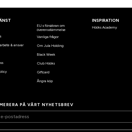
ÄNST
INSPIRATION
EU:s försäkran om
Hööks Academy
överensstämmelse
s
Vanliga frågor
arbete & ansvar
Om Jula Holding
Black Week
ss
Club Hööks
olicy
Giftcard
Ångra köp
MERERA PÅ VÅRT NYHETSBREV