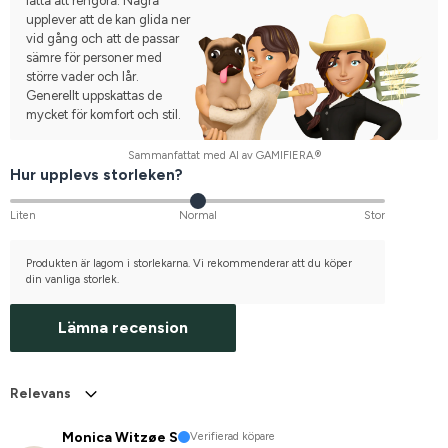
lätta att rengöra. Några
upplever att de kan glida ner
vid gång och att de passar
sämre för personer med
större vader och lår.
Generellt uppskattas de
mycket för komfort och stil.
Sammanfattat med AI av GAMIFIERA.®
Hur upplevs storleken?
Liten
Normal
Stor
Produkten är lagom i storlekarna. Vi rekommenderar att du köper
din vanliga storlek.
Lämna recension
Relevans
Monica Witzøe S
Verifierad köpare