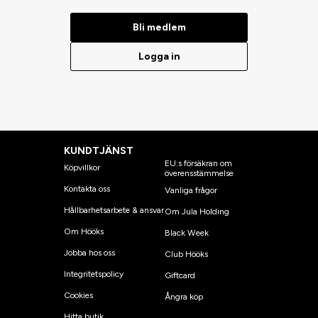
Bli medlem
Logga in
KUNDTJÄNST
EU:s försäkran om
Köpvillkor
överensstämmelse
Kontakta oss
Vanliga frågor
Hållbarhetsarbete & ansvar
Om Jula Holding
Om Hööks
Black Week
Jobba hos oss
Club Hööks
Integritetspolicy
Giftcard
Cookies
Ångra köp
Hitta butik