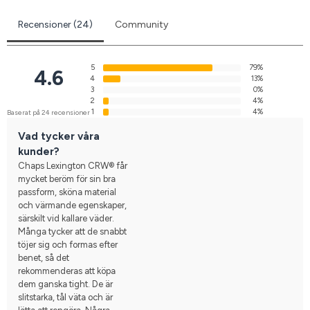
Recensioner (24)
Community
5
79%
4.6
4
13%
3
0%
2
4%
1
4%
Baserat på 24 recensioner
Vad tycker våra
kunder?
Chaps Lexington CRW® får
mycket beröm för sin bra
passform, sköna material
och värmande egenskaper,
särskilt vid kallare väder.
Många tycker att de snabbt
töjer sig och formas efter
benet, så det
rekommenderas att köpa
dem ganska tight. De är
slitstarka, tål väta och är