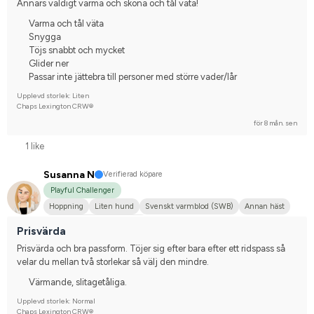
Annars väldigt varma och sköna och tål väta!
Varma och tål väta
Snygga
Töjs snabbt och mycket
Glider ner
Passar inte jättebra till personer med större vader/lår
Upplevd storlek: Liten
Chaps Lexington CRW®
för 8 mån. sen
1 like
Susanna N
Verifierad köpare
Playful Challenger
Hoppning
Liten hund
Svenskt varmblod (SWB)
Annan häst
Tävlingsrider på hobbynivå
Prisvärda
Prisvärda och bra passform. Töjer sig efter bara efter ett ridspass så 
velar du mellan två storlekar så välj den mindre.
Värmande, slitagetåliga.
Upplevd storlek: Normal
Chaps Lexington CRW®