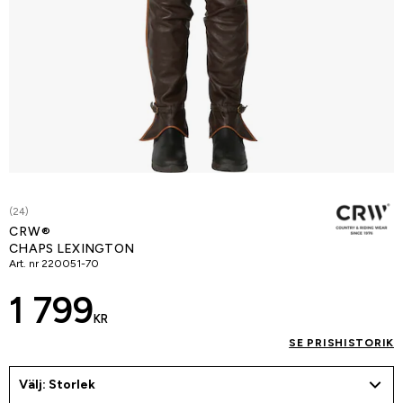
(24)
CRW®
CHAPS LEXINGTON
Art. nr
220051-70
1 799
KR
SE PRISHISTORIK
Välj: Storlek