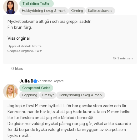
Trail riding Trotter
Hobbyridning i skog & mark
Körning
Kallblodstravare
Nej, jag tävlar inte
Mycket bekväma att gå i och bra grepp i sadeln.
Fin brun färg.
Visa original
Upplevd storlek: Normal
Chaps Lexington CRW®
för 2 mån. sen
0 likes
Julia B
Verifierad köpare
Competent Cadet
Hoppning
Dressyr
Hobbyridning i skog & mark
Holländskt varmblod (KWPN)
Irländsk Sportponny
Jag köpte först M men bytte till L för har ganska stora vader och lår. 
Svenskt varmblod (SWB)
Tävlingsrider på avancerad nivå
Känner nu när de har töjts ut att jag hade kunnat ta en M men hellre 
lite lite förstora än att jag inte får blod i benen😅. 
De glider ner väldigt mycket på mig när jag går, vilket är lite störande 
för då börjar de trycka väldigt mycket i lännryggen av skärpet som 
trycks neråt…