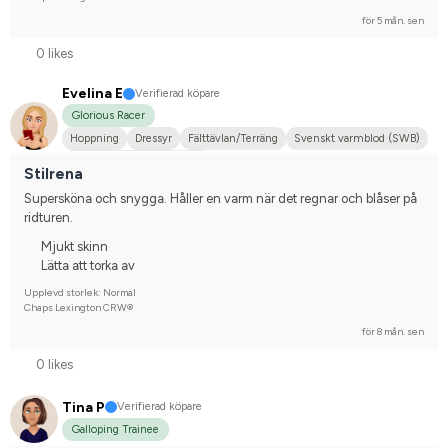
för 5 mån. sen
0 likes
Evelina E
Verifierad köpare
Glorious Racer
Hoppning
Dressyr
Fälttävlan/Terräng
Svenskt varmblod (SWB)
Tävlingsrider på hobbynivå
Stilrena
Supersköna och snygga. Håller en varm när det regnar och blåser på 
ridturen.
Mjukt skinn
Lätta att torka av
Upplevd storlek: Normal
Chaps Lexington CRW®
för 8 mån. sen
0 likes
Tina P
Verifierad köpare
Galloping Trainee