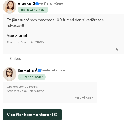
Vibeke G
Verifierad köpare
Trail blazing Rider
Ett jättesuccé som matchade 100 % med den silverfärgade 
ridvästen!!!
Visa original
Sneakers Vera Junior CRW®
i fjol
0 likes
Emmelie Å
Verifierad köpare
Superior Leader
Upplevd storlek: Normal
Sneakers Vera Junior CRW®
för 3 mån. sen
Visa fler kommentarer (3)