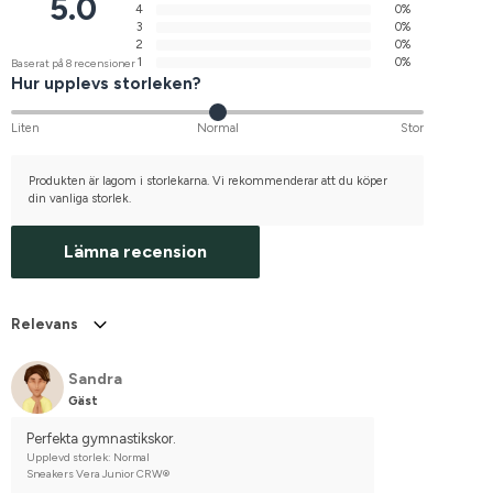
5.0
4
0%
3
0%
2
0%
1
0%
Baserat på 8 recensioner
Hur upplevs storleken?
Liten
Normal
Stor
Produkten är lagom i storlekarna. Vi rekommenderar att du köper
din vanliga storlek.
Lämna recension
Relevans
Sandra
Gäst
Perfekta gymnastikskor.
Upplevd storlek: Normal
Sneakers Vera Junior CRW®