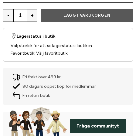
-
+
LÄGG I VARUKORGEN
Lagerstatus i butik
Välj storlek för att se lagerstatus i butiken
Favoritbutik
:
Välj favoritbutik
Fri frakt över 499 kr
90 dagars öppet köp för medlemmar
Fri retur i butik
Fråga communityt