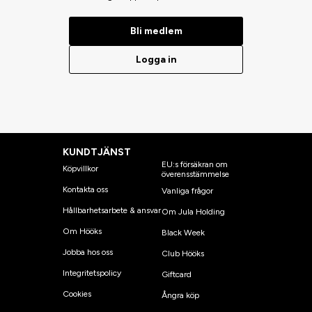
Bli medlem
Logga in
KUNDTJÄNST
EU:s försäkran om
Köpvillkor
överensstämmelse
Kontakta oss
Vanliga frågor
Hållbarhetsarbete & ansvar
Om Jula Holding
Om Hööks
Black Week
Jobba hos oss
Club Hööks
Integritetspolicy
Giftcard
Cookies
Ångra köp