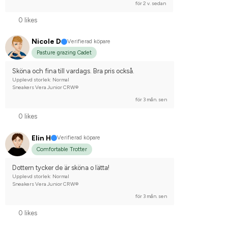
för 2 v. sedan
0 likes
Nicole D
Verifierad köpare
Pasture grazing Cadet
Sköna och fina till vardags. Bra pris också.
Upplevd storlek: Normal
Sneakers Vera Junior CRW®
för 3 mån. sen
0 likes
Elin H
Verifierad köpare
Comfortable Trotter
Dottern tycker de är sköna o lätta!
Upplevd storlek: Normal
Sneakers Vera Junior CRW®
för 3 mån. sen
0 likes