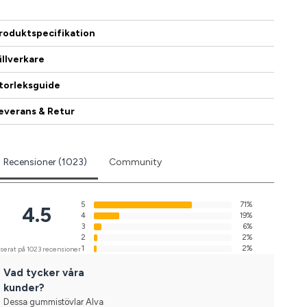
roduktspecifikation
illverkare
torleksguide
everans & Retur
Recensioner (1023)
Community
5
71%
4.5
4
19%
3
6%
2
2%
1
2%
serat på 1023 recensioner
Vad tycker våra
kunder?
Dessa gummistövlar Alva