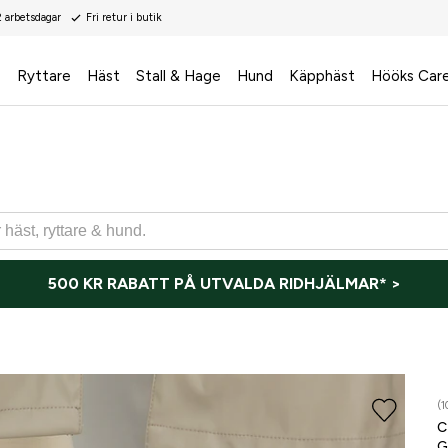
2 arbetsdagar
Fri retur i butik
s
Ryttare
Häst
Stall & Hage
Hund
Käpphäst
Hööks Car
500 KR RABATT PÅ UTVALDA RIDHJÄLMAR* >
(1
G