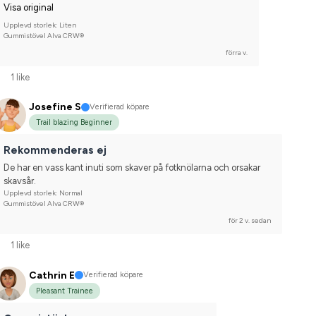
Visa original
Upplevd storlek: Liten
Gummistövel Alva CRW®
förra v.
1 like
Josefine S
Verifierad köpare
Trail blazing Beginner
Rekommenderas ej
De har en vass kant inuti som skaver på fotknölarna och orsakar 
skavsår.
Upplevd storlek: Normal
Gummistövel Alva CRW®
för 2 v. sedan
1 like
Cathrin E
Verifierad köpare
Pleasant Trainee