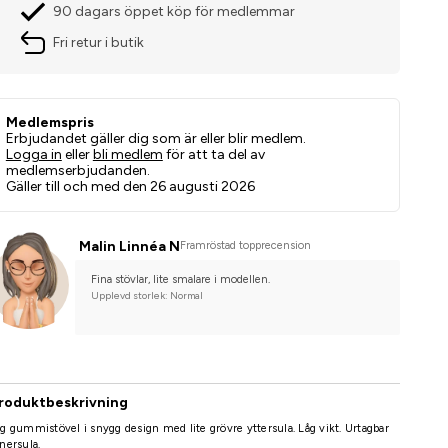
90 dagars öppet köp för medlemmar
Fri retur i butik
Medlemspris
Erbjudandet gäller dig som är eller blir medlem.
Logga in
eller
bli medlem
för att ta del av
medlemserbjudanden.
Gäller till och med den 26 augusti 2026
Malin Linnéa N
Framröstad topprecension
Fina stövlar, lite smalare i modellen.
Upplevd storlek: Normal
roduktbeskrivning
g gummistövel i snygg design med lite grövre yttersula. Låg vikt. Urtagbar
nersula.