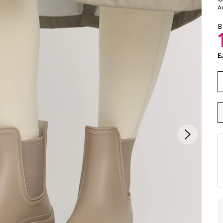
Ar
B
E