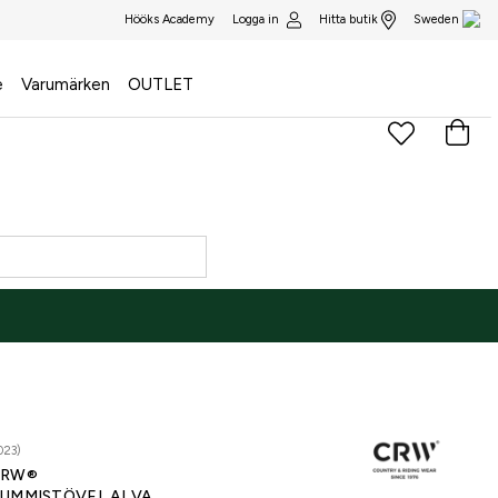
Logga in
Hitta butik
Hööks Academy
Sweden
e
Varumärken
OUTLET
023)
CRW®
UMMISTÖVEL ALVA