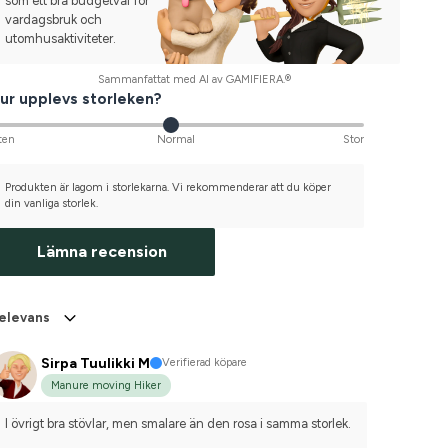
som ett bra budgetval för
vardagsbruk och
utomhusaktiviteter.
Sammanfattat med AI av GAMIFIERA.®
ur upplevs storleken?
ten
Normal
Stor
Produkten är lagom i storlekarna. Vi rekommenderar att du köper
din vanliga storlek.
Lämna recension
elevans
Sirpa Tuulikki M
Verifierad köpare
Manure moving Hiker
I övrigt bra stövlar, men smalare än den rosa i samma storlek.