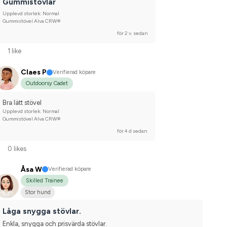
Gummistövlar
Upplevd storlek: Normal
Gummistövel Alva CRW®
för 2 v. sedan
1 like
Claes P
Verifierad köpare
Outdoorsy Cadet
Bra lätt stövel
Upplevd storlek: Normal
Gummistövel Alva CRW®
för 4 d sedan
0 likes
Åsa W
Verifierad köpare
Skilled Trainee
Stor hund
Låga snygga stövlar.
Enkla, snygga och prisvärda stövlar.