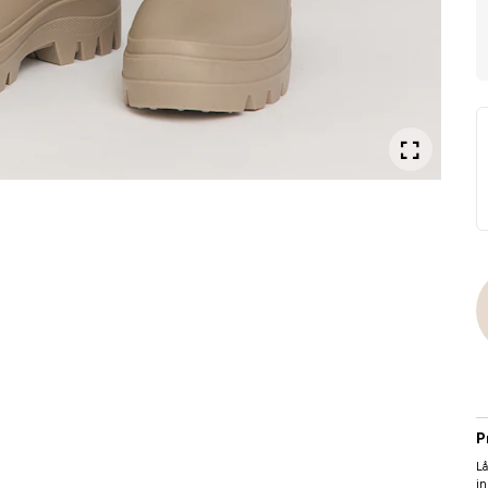
P
Lå
in