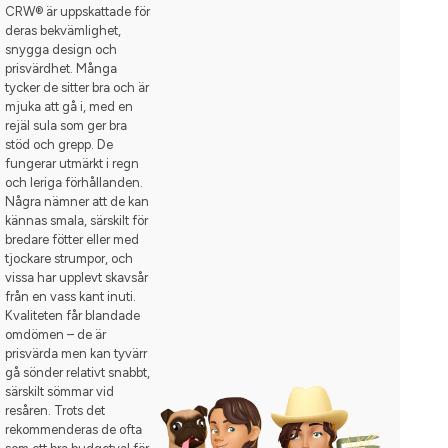
CRW® är uppskattade för
deras bekvämlighet,
snygga design och
prisvärdhet. Många
tycker de sitter bra och är
mjuka att gå i, med en
rejäl sula som ger bra
stöd och grepp. De
fungerar utmärkt i regn
och leriga förhållanden.
Några nämner att de kan
kännas smala, särskilt för
bredare fötter eller med
tjockare strumpor, och
vissa har upplevt skavsår
från en vass kant inuti.
Kvaliteten får blandade
omdömen – de är
prisvärda men kan tyvärr
gå sönder relativt snabbt,
särskilt sömmar vid
resåren. Trots det
rekommenderas de ofta