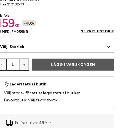
t. nr
210182-73
EIGE
159
-
40
%
KR
SE PRISHISTORIK
J MEDLEM
259
KR
Välj: Storlek
-
+
LÄGG I VARUKORGEN
Lagerstatus i butik
Välj storlek för att se lagerstatus i butiken
Favoritbutik
:
Välj favoritbutik
Fri frakt över 499 kr