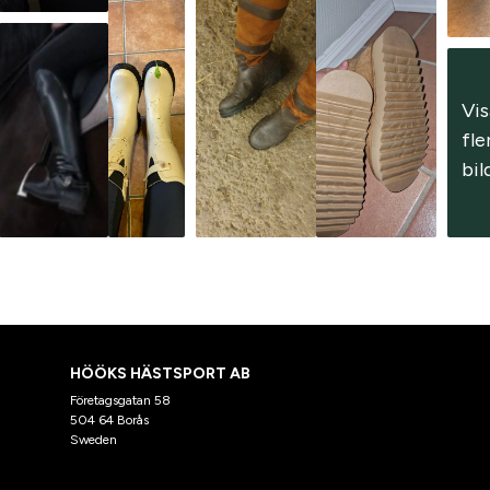
Vis
fler
bil
HÖÖKS HÄSTSPORT AB
Företagsgatan 58
504 64 Borås
Sweden