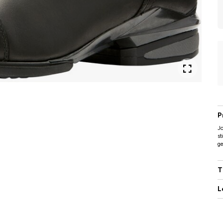
P
Jo
st
ge
T
L