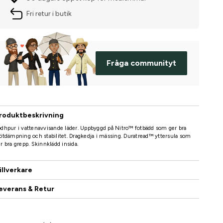
Fri retur i butik
Fråga communityt
roduktbeskrivning
dhpur i vattenavvisande läder. Uppbyggd på Nitro™ fotbädd som ger bra
ötdämpning och stabilitet. Dragkedja i mässing. Duratread™ yttersula som
r bra grepp. Skinnklädd insida.
illverkare
everans & Retur