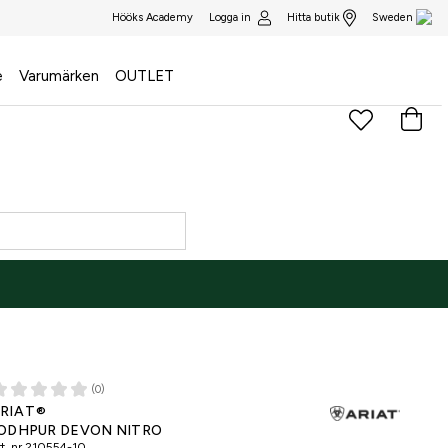
Logga in
Hitta butik
Hööks Academy
Sweden
e
Varumärken
OUTLET
(0)
RIAT®
ODHPUR DEVON NITRO
t. nr
210554-10