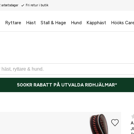
2 arbetsdagar
Fri retur i butik
s
Ryttare
Häst
Stall & Hage
Hund
Käpphäst
Hööks Car
500KR RABATT PÅ UTVALDA RIDHJÄLMAR*
A
J
Ar