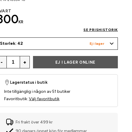
VART
300
KR
SE PRISHISTORIK
Storlek: 42
Ej i lager
-
+
EJ I LAGER ONLINE
Lagerstatus i butik
Inte tillgänglig i någon av 51 butiker
Favoritbutik
:
Välj favoritbutik
Fri frakt över 499 kr
90 dagars öppet köp för medlemmar