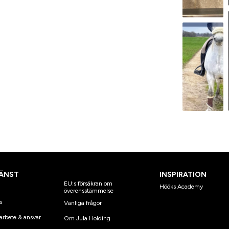
ÄNST
INSPIRATION
EU:s försäkran om
Hööks Academy
överensstämmelse
s
Vanliga frågor
arbete & ansvar
Om Jula Holding