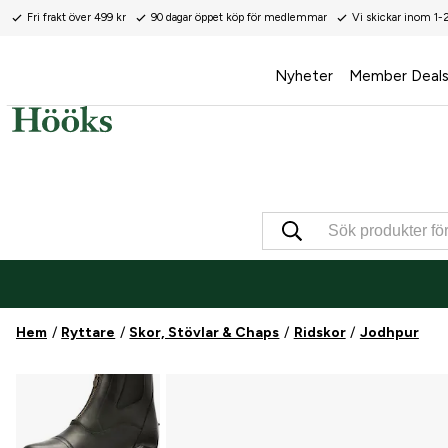
Fri frakt över 499 kr
90 dagar öppet köp för medlemmar
Vi skickar inom 1-
Nyheter
Member Deal
Hem
Ryttare
Skor, Stövlar & Chaps
Ridskor
Jodhpur