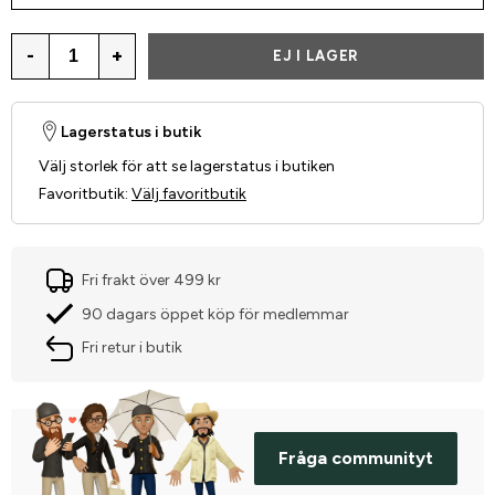
-
+
EJ I LAGER
Lagerstatus i butik
Välj storlek för att se lagerstatus i butiken
Favoritbutik
:
Välj favoritbutik
Fri frakt över 499 kr
90 dagars öppet köp för medlemmar
Fri retur i butik
Fråga communityt