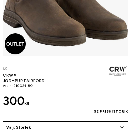
(2)
CRW®
JODHPUR FAIRFORD
Art. nr
210024-80
300
KR
SE PRISHISTORIK
Välj: Storlek