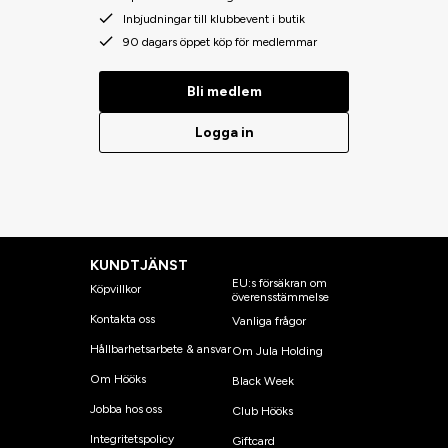
Inbjudningar till klubbevent i butik
90 dagars öppet köp för medlemmar
Bli medlem
Logga in
KUNDTJÄNST
EU:s försäkran om
Köpvillkor
överensstämmelse
Kontakta oss
Vanliga frågor
Hållbarhetsarbete & ansvar
Om Jula Holding
Om Hööks
Black Week
Jobba hos oss
Club Hööks
Integritetspolicy
Giftcard