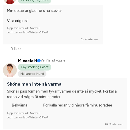
Exploring Beginner
Min dotter är glad för sina stövlar
Visa original
Upplevd storlek: Normal
Jodhpur Karleby Winter CRW®
för 4 mån. sen
0 likes
Micaela H
Verifierad köpare
Hay stacking Cadet
Mellanstor hund
Sköna men inte så varma
Sköna i passformen men tyvärr värmer de inte så mycket. För kalla 
redan vid några få minusgrader.
Bekväma
För kalla redan vid några få minusgradee
Upplevd storlek: Normal
Jodhpur Karleby Winter CRW®
för 5 mån. sen