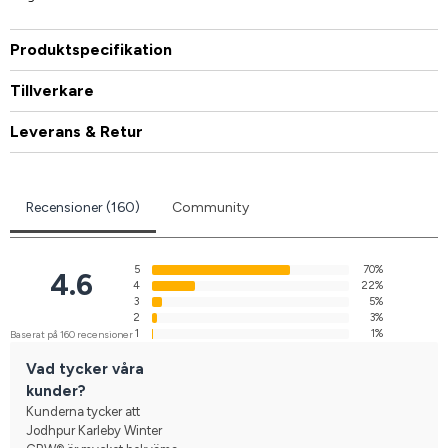
Produktspecifikation
Tillverkare
Leverans & Retur
Recensioner (160)
Community
5
70%
4.6
4
22%
3
5%
2
3%
1
1%
Baserat på 160 recensioner
Vad tycker våra
kunder?
Kunderna tycker att
Jodhpur Karleby Winter