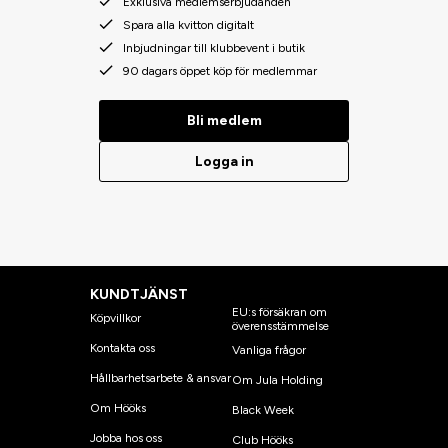
Exklusiva medlemserbjudanden
Spara alla kvitton digitalt
Inbjudningar till klubbevent i butik
90 dagars öppet köp för medlemmar
Bli medlem
Logga in
KUNDTJÄNST
EU:s försäkran om
Köpvillkor
överensstämmelse
Kontakta oss
Vanliga frågor
Hållbarhetsarbete & ansvar
Om Jula Holding
Om Hööks
Black Week
Jobba hos oss
Club Hööks