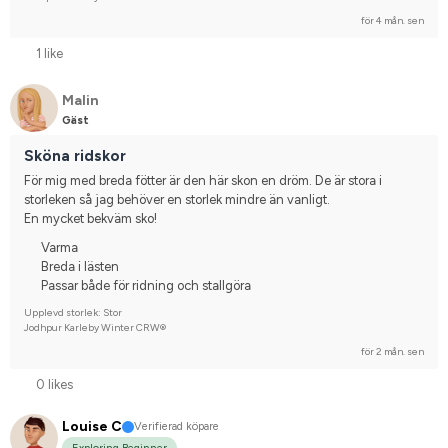
för 4 mån. sen
1 like
Malin
Gäst
Sköna ridskor
För mig med breda fötter är den här skon en dröm. De är stora i 
storleken så jag behöver en storlek mindre än vanligt. 
En mycket bekväm sko!
Varma
Breda i lästen
Passar både för ridning och stallgöra
Upplevd storlek: Stor
Jodhpur Karleby Winter CRW®
för 2 mån. sen
0 likes
Louise C
Verifierad köpare