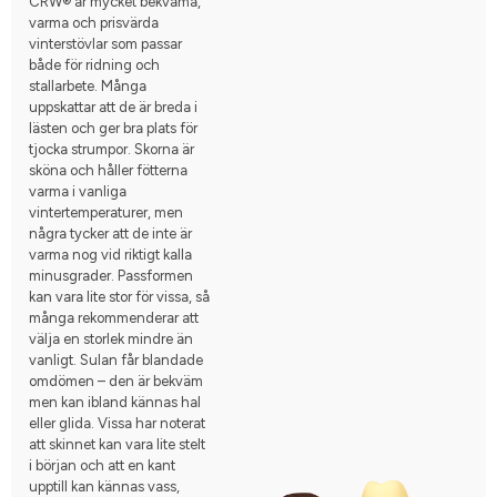
CRW® är mycket bekväma,
varma och prisvärda
vinterstövlar som passar
både för ridning och
stallarbete. Många
uppskattar att de är breda i
lästen och ger bra plats för
tjocka strumpor. Skorna är
sköna och håller fötterna
varma i vanliga
vintertemperaturer, men
några tycker att de inte är
varma nog vid riktigt kalla
minusgrader. Passformen
kan vara lite stor för vissa, så
många rekommenderar att
välja en storlek mindre än
vanligt. Sulan får blandade
omdömen – den är bekväm
men kan ibland kännas hal
eller glida. Vissa har noterat
att skinnet kan vara lite stelt
i början och att en kant
upptill kan kännas vass,