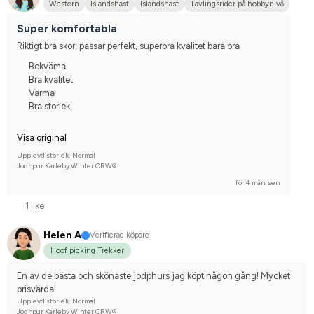
Western
Islandshäst
Islandshäst
Tävlingsrider på hobbynivå
Super komfortabla
Riktigt bra skor, passar perfekt, superbra kvalitet bara bra
Bekväma
Bra kvalitet
Varma
Bra storlek
Visa original
Upplevd storlek: Normal
Jodhpur Karleby Winter CRW®
för 4 mån. sen
1 like
Helen A
Verifierad köpare
Hoof picking Trekker
En av de bästa och skönaste jodphurs jag köpt någon gång! Mycket 
prisvärda!
Upplevd storlek: Normal
Jodhpur Karleby Winter CRW®