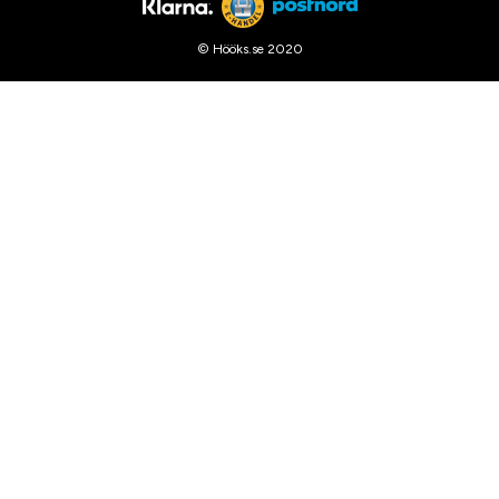
© Hööks.se 2020