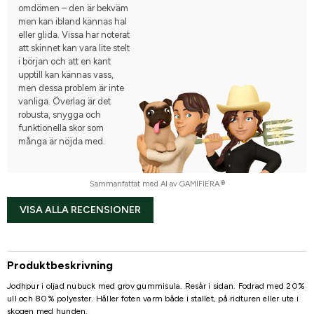
omdömen – den är bekväm
men kan ibland kännas hal
eller glida. Vissa har noterat
att skinnet kan vara lite stelt
i början och att en kant
upptill kan kännas vass,
men dessa problem är inte
vanliga. Överlag är det
robusta, snygga och
funktionella skor som
många är nöjda med.
Sammanfattat med AI av GAMIFIERA.®
VISA ALLA RECENSIONER
Produktbeskrivning
Jodhpur i oljad nubuck med grov gummisula. Resår i sidan. Fodrad med 20%
ull och 80% polyester. Håller foten varm både i stallet, på ridturen eller ute i
skogen med hunden.