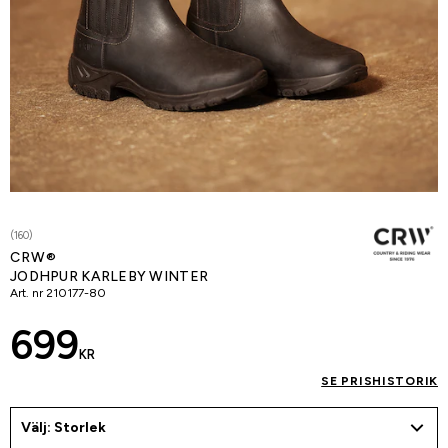
(160)
CRW®
JODHPUR KARLEBY WINTER
Art. nr
210177-80
699
KR
SE PRISHISTORIK
Välj: Storlek