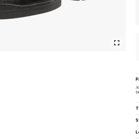
P
Jo
Sk
T
S
L