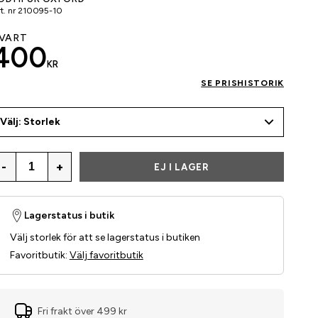
t. nr
210095-10
VART
400
KR
SE PRISHISTORIK
Välj: Storlek
-
+
EJ I LAGER
Lagerstatus i butik
Välj storlek för att se lagerstatus i butiken
Favoritbutik
:
Välj favoritbutik
Fri frakt över 499 kr