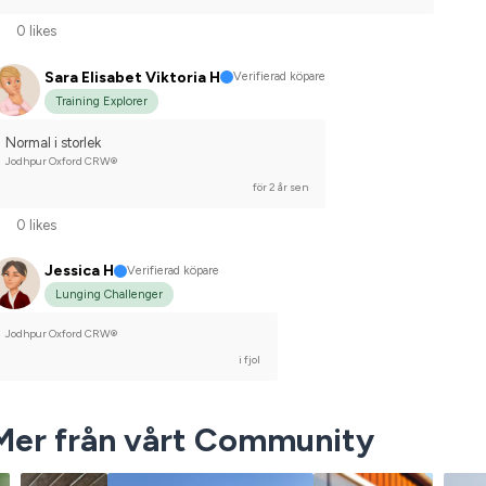
0 likes
Sara Elisabet Viktoria H
Verifierad köpare
Training Explorer
Normal i storlek
Jodhpur Oxford CRW®
för 2 år sen
0 likes
Jessica H
Verifierad köpare
Lunging Challenger
Jodhpur Oxford CRW®
i fjol
Mer från vårt Community