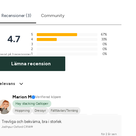
Recensioner (3)
Community
5
67%
4.7
4
33%
3
0%
2
0%
1
0%
serat på 3 recensioner
Lämna recension
elevans
Marion M
Verifierad köpare
Hay stacking Galloper
Hoppning
Dressyr
Fälttävlan/Terräng
Hobbyridning i skog & mark
Mellanstor hund
Engelskt fullblod
Trevliga och bekväma, bra i storlek.
Svenskt varmblod (SWB)
Nej, jag tävlar inte
Jodhpur Oxford CRW®
för 2 år sen