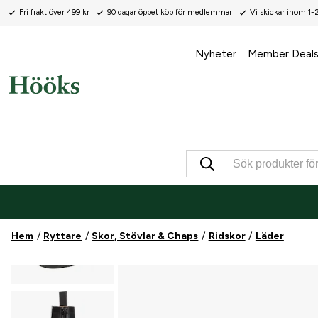
Fri frakt över 499 kr
90 dagar öppet köp för medlemmar
Vi skickar inom 1-
Nyheter
Member Deal
Hem
Ryttare
Skor, Stövlar & Chaps
Ridskor
Läder