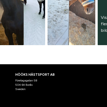
Vis
fler
bil
HÖÖKS HÄSTSPORT AB
Företagsgatan 58
504 64 Borås
Sweden