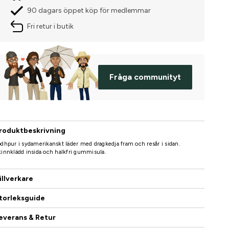
90 dagars öppet köp för medlemmar
Fri retur i butik
Fråga communityt
roduktbeskrivning
dhpur i sydamerikanskt läder med dragkedja fram och resår i sidan.
innklädd insida och halkfri gummisula.
illverkare
torleksguide
everans & Retur