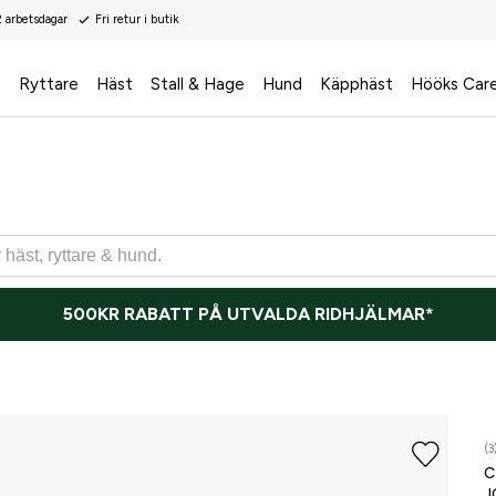
2 arbetsdagar
Fri retur i butik
s
Ryttare
Häst
Stall & Hage
Hund
Käpphäst
Hööks Car
500KR RABATT PÅ UTVALDA RIDHJÄLMAR*
(3
J