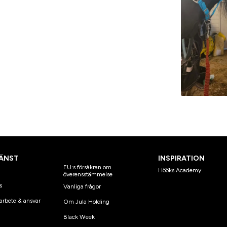
ÄNST
INSPIRATION
EU:s försäkran om
Hööks Academy
överensstämmelse
s
Vanliga frågor
arbete & ansvar
Om Jula Holding
Black Week