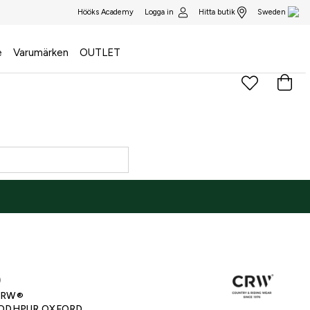
Logga in
Hitta butik
Hööks Academy
Sweden
e
Varumärken
OUTLET
)
CRW®
ODHPUR OXFORD