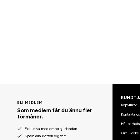
KUNDTJ
BLI MEDLEM
Köpvillkor
Som medlem får du ännu fler
Kontakta os
förmåner.
Hållbarhets
Exklusiva medlemserbjudanden
Om Hööks
Spara alla kvitton digitalt