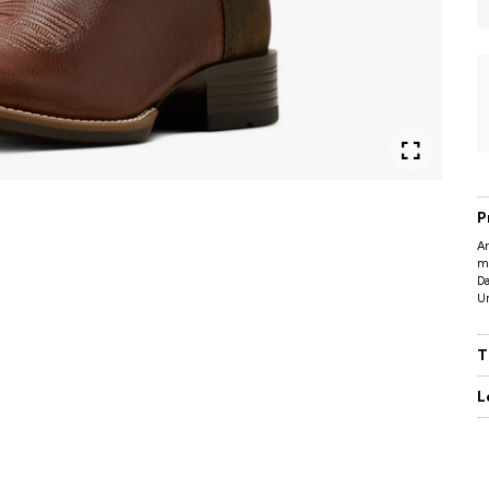
P
Ar
my
Da
Ur
T
L