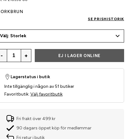
ÖRKBRUN
SE PRISHISTORIK
Välj: Storlek
-
+
EJ I LAGER ONLINE
Lagerstatus i butik
Inte tillgänglig i någon av 51 butiker
Favoritbutik
:
Välj favoritbutik
Fri frakt över 499 kr
90 dagars öppet köp för medlemmar
Fri retur i butik