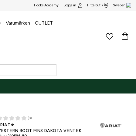
Logga in
Hitta butik
Hööks Academy
Sweden
e
Varumärken
OUTLET
(0)
RIAT®
ESTERN BOOT MNS DAKOTA VENTEK
t. nr
210596-80