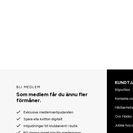
KUNDTJ
BLI MEDLEM
Köpvillkor
Som medlem får du ännu fler
Kontakta os
förmåner.
Hållbarhets
Exklusiva medlemserbjudanden
Om Hööks
Spara alla kvitton digitalt
Jobba hos o
Inbjudningar till klubbevent i butik
90 dagars öppet köp för medlemmar