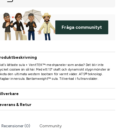
Fråga communityt
roduktbeskrivning
iat´s lättaste sula + VentTEK™-meshpaneler som andas? Det blir inte
cket coolare än så här. Med ett 13" skaft och dynamiskt stygnmönster är
kota den ultimata western bootsen för varmt väder. ATS® teknologi.
tagbar innersula. Bantamweight™ sula. Tillverkad i fullnarvsläder.
illverkare
everans & Retur
Recensioner (0)
Community