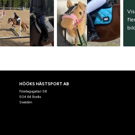
Vis
fler
bil
HÖÖKS HÄSTSPORT AB
Företagsgatan 58
504 64 Borås
Sweden