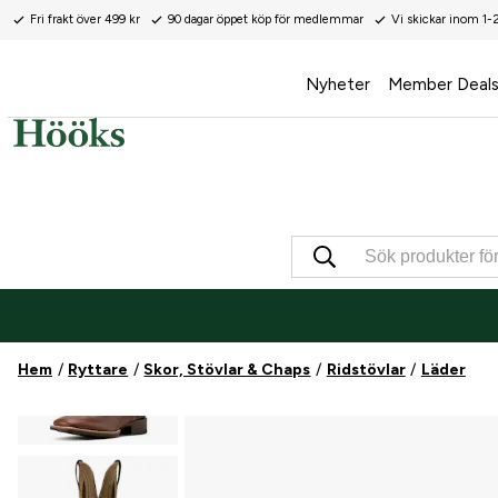
Fri frakt över 499 kr
90 dagar öppet köp för medlemmar
Vi skickar inom 1-
Nyheter
Member Deal
Hem
Ryttare
Skor, Stövlar & Chaps
Ridstövlar
Läder