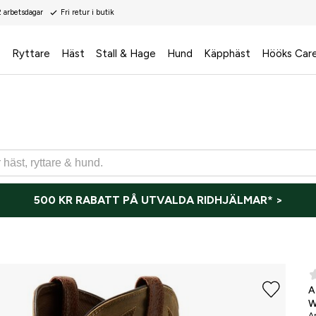
2 arbetsdagar
Fri retur i butik
s
Ryttare
Häst
Stall & Hage
Hund
Käpphäst
Hööks Car
500 KR RABATT PÅ UTVALDA RIDHJÄLMAR* >
A
W
Ar