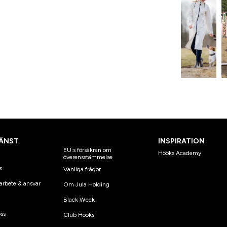
ÄNST
INSPIRATION
EU:s försäkran om
Hööks Academy
överensstämmelse
s
Vanliga frågor
arbete & ansvar
Om Jula Holding
Black Week
ss
Club Hööks