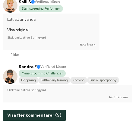
Salli S
Verifierad köpare
Stall sweeping Performer
Lätt att använda
Visa original
Skokräm Leather Springyard
för 2 år sen
1 like
Sandra F
Verifierad köpare
Mane grooming Challenger
Hoppning
Fälttävlan/Terräng
Körning
Dansk sportponny
Tinker
Skokräm Leather Springyard
för 3 mån. sen
Visa fler kommentarer (9)