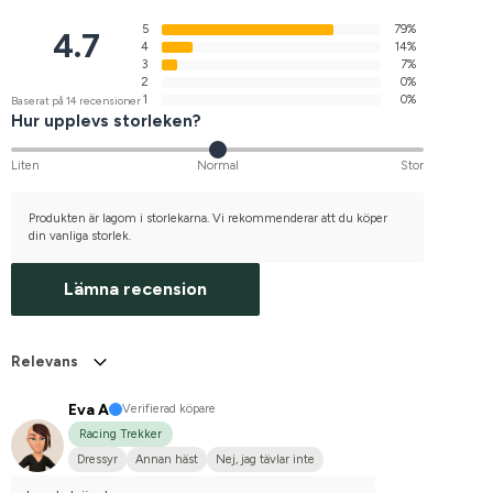
5
79%
4.7
4
14%
3
7%
2
0%
1
0%
Baserat på 14 recensioner
Hur upplevs storleken?
Liten
Normal
Stor
Produkten är lagom i storlekarna. Vi rekommenderar att du köper
din vanliga storlek.
Lämna recension
Relevans
Eva A
Verifierad köpare
Racing Trekker
Dressyr
Annan häst
Nej, jag tävlar inte