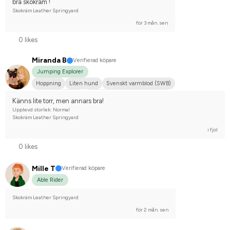
bra skokräm !
Skokräm Leather Springyard
för 3 mån. sen
0 likes
Miranda B
Verifierad köpare
Jumping Explorer
Hoppning
Liten hund
Svenskt varmblod (SWB)
Engelskt fullblod
Tävlingsrider på avancerad nivå
Känns lite torr, men annars bra!
Upplevd storlek: Normal
Skokräm Leather Springyard
i fjol
0 likes
Mille T
Verifierad köpare
Able Rider
Skokräm Leather Springyard
för 2 mån. sen