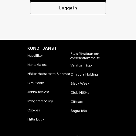
Logga in
KUNDTJÄNST
EU:s försäkran om
Köpvillkor
överensstämmelse
Kontakta oss
Vanliga frågor
Hållbarhetsarbete & ansvar
Om Jula Holding
Om Hööks
Black Week
Jobba hos oss
Club Hööks
Integritetspolicy
Giftcard
Cookies
Ångra köp
Hitta butik