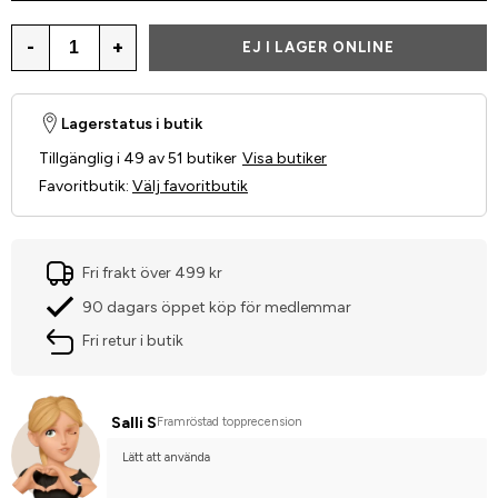
-
+
EJ I LAGER ONLINE
Lagerstatus i butik
Tillgänglig i 49 av 51 butiker
Visa butiker
Favoritbutik
:
Välj favoritbutik
Fri frakt över 499 kr
90 dagars öppet köp för medlemmar
Fri retur i butik
Salli S
Framröstad topprecension
Lätt att använda