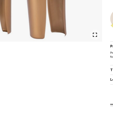
P
Pr
f
T
L