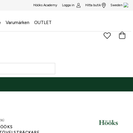
Logga in
Hitta butik
Hööks Academy
Sweden
e
Varumärken
OUTLET
96)
ÖÖKS
TÖVELSTRÄCKARE