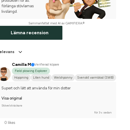
produkten för att
förlänga stövlarnas
livslängd.
Sammanfattat med AI av GAMIFIERA.®
Lämna recension
elevans
Camilla M
Verifierad köpare
Field plowing Explorer
Hoppning
Liten hund
Welshponny
Svenskt varmblod (SWB)
Tävlingsrider på hobbynivå
Supert och lätt att använda för min dotter
Visa original
Stövelsträckare
för 3 v. sedan
0 likes