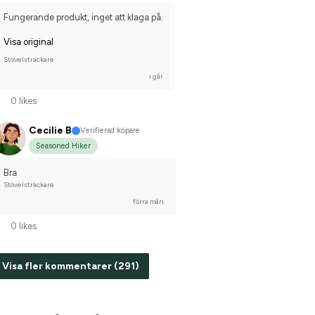
Fungerande produkt, inget att klaga på.
Visa original
Stövelsträckare
i går
0 likes
Cecilie B
Verifierad köpare
Seasoned Hiker
Bra
Stövelsträckare
förra mån.
0 likes
Visa fler kommentarer (291)