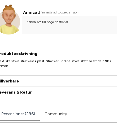
Annica J
Framröstad topprecension
Kanon bra till höga ridstövlar
roduktbeskrivning
aktiska stövelsträckare i plast. Sträcker ut dina stövelskaft så att de håller
ormen.
illverkare
everans & Retur
Recensioner (296)
Community