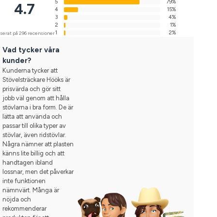
5
79%
4.7
4
15%
3
4%
2
1%
1
2%
serat på 296 recensioner
Vad tycker våra
kunder?
Kunderna tycker att
Stövelsträckare Hööks är
prisvärda och gör sitt
jobb väl genom att hålla
stövlarna i bra form. De är
lätta att använda och
passar till olika typer av
stövlar, även ridstövlar.
Några nämner att plasten
känns lite billig och att
handtagen ibland
lossnar, men det påverkar
inte funktionen
nämnvärt. Många är
nöjda och
rekommenderar