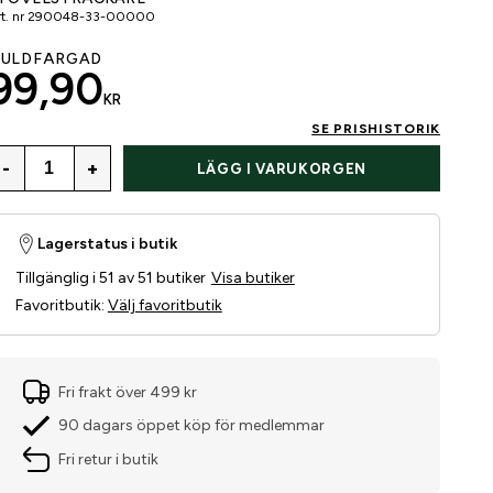
t. nr
290048-33-00000
ULDFÄRGAD
99,90
KR
SE PRISHISTORIK
-
+
LÄGG I VARUKORGEN
Lagerstatus i butik
Tillgänglig i 51 av 51 butiker
Visa butiker
Favoritbutik
:
Välj favoritbutik
Fri frakt över 499 kr
90 dagars öppet köp för medlemmar
Fri retur i butik