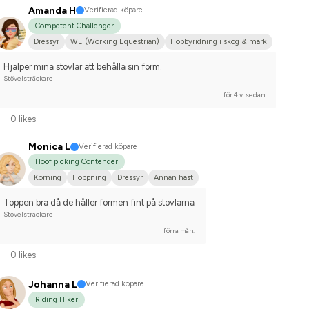
Amanda H
Verifierad köpare
Competent Challenger
Dressyr
WE (Working Equestrian)
Hobbyridning i skog & mark
Körning
Liten hund
Shetlandsponny
Dansk varmblod
Hjälper mina stövlar att behålla sin form.
Tävlingsrider på hobbynivå
Stövelsträckare
för 4 v. sedan
0 likes
Monica L
Verifierad köpare
Hoof picking Contender
Körning
Hoppning
Dressyr
Annan häst
Toppen bra då de håller formen fint på stövlarna
Stövelsträckare
förra mån.
0 likes
Johanna L
Verifierad köpare
Riding Hiker