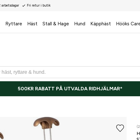
2 arbetsdagar
Fri retur i butik
s
Ryttare
Häst
Stall & Hage
Hund
Käpphäst
Hööks Car
500KR RABATT PÅ UTVALDA RIDHJÄLMAR*
(2
H
S